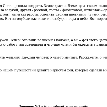
я Света решила подарить Земле краски. Взмахнула своим волш
 голубой, другая - розовой, третья - фиолетовой, четвёртая – 
едстоит нелегкая работа: осветить своими цветными лучами Зем
Вот заголубели васильки и незабудки, вода и небо. Вот порозов
к. Теперь это ваша волшебная палочка, а вы – фея этого цвета
кую работу вы совершили и что еще хотели бы окрасить в данны
ь желания. Каждый человек о чем-то мечтает. Расскажите, о чем
 о нашем путешествии давайте нарисуем фей, которые сделали 
Занятие №2 « Волшебный мир эмоций»