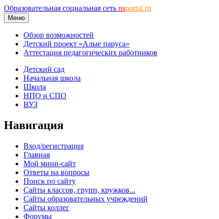
Образовательная социальная сеть
ns
portal.ru
Меню
Обзор возможностей
Детский проект «Алые паруса»
Аттестация педагогических работников
Детский сад
Начальная школа
Школа
НПО и СПО
ВУЗ
Навигация
Вход/регистрация
Главная
Мой мини-сайт
Ответы на вопросы
Поиск по сайту
Сайты классов, групп, кружков...
Сайты образовательных учреждений
Сайты коллег
Форумы