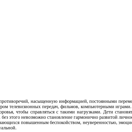
 противоречий, насыщенную информацией, постоянными переме
ром телевизионных передач, фильмов, компьютерными играми. П
здоровья, чтобы справляться с такими нагрузками. Дети стано
А без этого невозможно становление гармонично развитой личн
щихся повышенным беспокойством, неуверенностью, эмоцио
уальной.