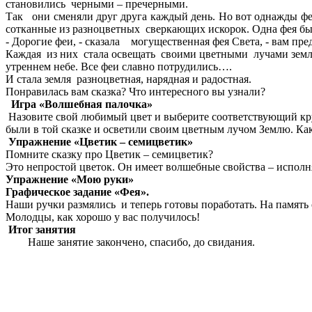
становились черными – пречерными.
Так они сменяли друг друга каждый день. Но вот однажды фе
сотканные из разноцветных сверкающих искорок. Одна фея была
- Дорогие феи, - сказала могущественная фея Света, - вам пр
Каждая из них стала освещать своими цветными лучами землю. 
утреннем небе. Все феи славно потрудились….
И стала земля разноцветная, нарядная и радостная.
Понравилась вам сказка? Что интересного вы узнали?
Игра «Волшебная палочка»
Назовите свой любимый цвет и выберите соответствующий кружо
были в той сказке и осветили своим цветным лучом Землю. Ка
Упражнение «Цветик – семицветик»
Помните сказку про Цветик – семицветик?
Это непростой цветок. Он имеет волшебные свойства – исполнят
Упражнение «Мою руки»
Графическое задание «Фея».
Наши ручки размялись и теперь готовы поработать. На память
Молодцы, как хорошо у вас получилось!
Итог занятия
Наше занятие закончено, спасибо, до свидания.