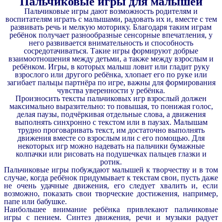
Пальчиковые игры для малышей
Пальчиковые игры дают возможность родителям и
воспитателям играть с малышами, радовать их и, вместе с тем
развивать речь и мелкую моторику. Благодаря таким играм
ребёнок получает разнообразные сенсорные впечатления, у
него развивается внимательность и способность
сосредотачиваться. Такие игры формируют добрые
взаимоотношения между детьми, а также между взрослым и
ребёнком. Игры, в которых малыш ловит или гладит руку
взрослого или другого ребёнка, хлопает его по руке или
загибает пальцы партнёра по игре, важны для формирования
чувства уверенности у ребёнка.
Произносить тексты пальчиковых игр взрослый должен
максимально выразительно: то повышая, то понижая голос,
делая паузы, подчёркивая отдельные слова, а движения
выполнять синхронно с текстом или в паузах. Малышам
трудно проговаривать текст, им достаточно выполнять
движения вместе со взрослым или с его помощью. Для
некоторых игр можно надевать на пальчики бумажные
колпачки или рисовать на подушечках пальцев глазки и
ротик.
Пальчиковые игры побуждают малышей к творчеству и в том
случае, когда ребёнок придумывает к текстам свои, пусть даже
не очень удачные движения, его следует хвалить и, если
возможно, показать свои творческие достижения, например,
папе или бабушке.
Наибольшее внимание ребёнка привлекают пальчиковые
игры с пением. Синтез движения, речи и музыки радует