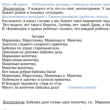
Игра «Жмурки» (Обозначить границы, в которых можно пере
Воспитатель
: У каждого есть что-то своё, неповторимое. У н
бывает разное в похожих ситуациях.
Выставляется мольберт с 3 пиктограммами (радость, печаль, 
Расскажите, в каких случаях у вас бывает такое выражение ли
Вот видите, нет такого Никиты, Артёма, нет такой Даши, и На
В «Конвенции о правах ребёнка» сказано, что каждый ребёнок
Загадка
Марьюшка, Марусенька, Машенька и Манечка
Захотели сладкого сахарного пряничка.
Бабушка по улице старенькая шла,
Девочкам по денежке бабушка дала.
Марьюшке-копеечку,
Марусеньке-копеечку,
Машеньке-копеечку,
Манечке-копеечку.
Вот какая добрая бабушка была!
Марьюшка, Марусенька, Машенька и Манечка
Побежали в лавочку и купили пряничка.
И Кондрат задумался, глядя из угла:
Много ли копеечек бабушка дала?
(ответы детей)
Воспитатель
: Бабушка дала только одну копеечку, т.к. Марью