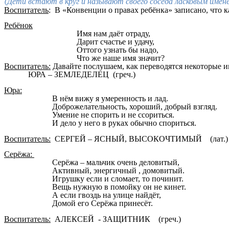
(Дети встают в круг и называют своего соседа ласковым имене
Воспитатель
: В «Конвенции о правах ребёнка» записано, что
Ребёнок
Имя нам даёт отраду,
Дарит счастье и удачу,
Оттого узнать бы надо,
Что же наше имя значит?
Воспитатель:
Давайте послушаем, как переводятся некоторые и
ЮРА – ЗЕМЛЕДЕЛЕЦ (греч.)
Юра:
В нём вижу я умеренность и лад.
Доброжелательность, хороший, добрый взгляд.
Умение не спорить и не ссориться.
И дело у него в руках обычно спориться.
Воспитатель:
СЕРГЕЙ – ЯСНЫЙ, ВЫСОКОЧТИМЫЙ (лат.)
Серёжа:
Серёжа – мальчик очень деловитый,
Активный, энергичный , домовитый.
Игрушку если и сломает, то починит.
Вещь нужную в помойку он не кинет.
А если гвоздь на улице найдёт,
Домой его Серёжа принесёт.
Воспитатель:
АЛЕКСЕЙ - ЗАЩИТНИК (греч.)