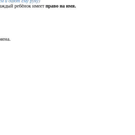
м и дают ему руку)
 каждый ребёнок имеет
право на имя.
мена.