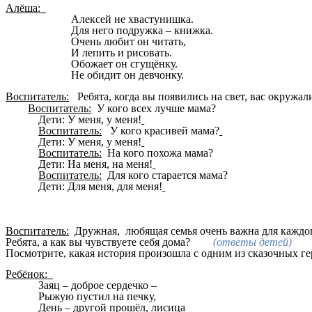
Алёша:
Алексей не хвастунишка.
Для него подружка – книжка.
Очень любит он читать,
И лепить и рисовать.
Обожает он сгущёнку.
Не обидит он девчонку.
Воспитатель:
Ребята, когда вы появились на свет, вас окружал
Воспитатель:
У кого всех лучше мама?
Дети: У меня, у меня!
Воспитатель:
У кого красивей мама?
Дети: У меня, у меня!
Воспитатель:
На кого похожа мама?
Дети: На меня, на меня!
Воспитатель:
Для кого старается мама?
Дети: Для меня, для меня!
Воспитатель:
Дружная, любящая семья очень важна для каждо
Ребята, а как вы чувствуете себя дома?
(ответы детей)
Посмотрите, какая история произошла с одним из сказочных ге
Ребёнок:
Заяц – доброе сердечко –
Рыжую пустил на печку,
День – другой прошёл, лисица