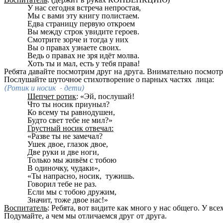
У нас сегодня встреча непростая,
Мы с вами эту книгу полистаем.
Едва страницу первую откроем
Вы между строк увидите героев.
Смотрите зорче и тогда у них
Вы о правах узнаете своих.
Ведь о правах не зря идёт молва.
Хоть ты и мал, есть у тебя права!
Ребята давайте посмотрим друг на друга. Внимательно посмот
Послушайте шуточное стихотворение о парных частях лица:
(Ротик и носик - дети)
Шепчет ротик
: «Эй, послушай!
Что ты носик приуныл?
Ко всему ты равнодушен,
Будто свет тебе не мил?»
Грустный носик отвечал:
«Разве ты не замечал?
Ушек двое, глазок двое,
Две руки и две ноги,
Только мы живём с тобою
В одиночку, чудаки»,
«Ты напрасно, носик, тужишь.
Говорил тебе не раз.
Если мы с тобою дружим,
Значит, тоже двое нас!»
Воспитатель
: Ребята, вот видите как много у нас общего. У все
Подумайте, а чем мы отличаемся друг от друга.