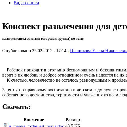
Видеозаписи
Конспект развлечения для 
план-конспект занятия (старшая группа) по теме
Опубликовано 25.02.2012 - 17:14 -
Печникова Елена Николаевн
Ребенок приходит в этот мир беспомощным и беззащитным. Ег
верит в их любовь и доброе отношение и очень надеется на их 
К счастью, человечество не осталось равнодушным к проблема
Занятия по правовому воспитанию в детском саду лучше про
собственного достоинства, терпимости и уважения ко всем люд
Скачать:
Вложение
Размер
48.5 КБ
u_menya_tozhe_est_prava.doc