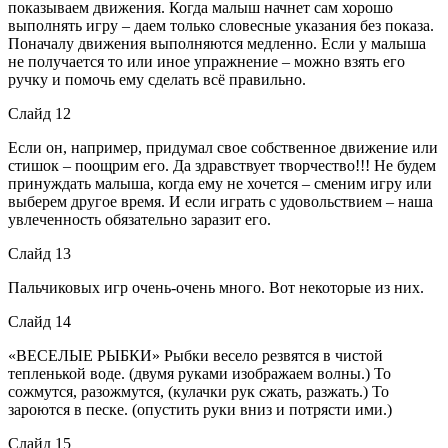
показываем движения. Когда малыш начнет сам хорошо
выполнять игру – даем только словесные указания без показа.
Поначалу движения выполняются медленно. Если у малыша
не получается то или иное упражнение – можно взять его
ручку и помочь ему сделать всё правильно.
Слайд 12
Если он, например, придумал свое собственное движение или
стишок – поощрим его. Да здравствует творчество!!! Не будем
принуждать малыша, когда ему не хочется – сменим игру или
выберем другое время. И если играть с удовольствием – наша
увлеченность обязательно заразит его.
Слайд 13
Пальчиковых игр очень-очень много. Вот некоторые из них.
Слайд 14
«ВЕСЕЛЫЕ РЫБКИ» Рыбки весело резвятся в чистой
тепленькой воде. (двумя руками изображаем волны.) То
сожмутся, разожмутся, (кулачки рук сжать, разжать.) То
зароются в песке. (опустить руки вниз и потрясти ими.)
Слайд 15