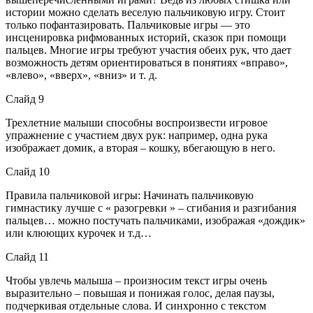
истории можно сделать веселую пальчиковую игру. Стоит
только пофантазировать. Пальчиковые игры — это
инсценировка рифмованных историй, сказок при помощи
пальцев. Многие игры требуют участия обеих рук, что дает
возможность детям ориентироваться в понятиях «вправо»,
«влево», «вверх», «вниз» и т. д.
Слайд 9
Трехлетние малыши способны воспроизвести игровое
упражнение с участием двух рук: например, одна рука
изображает домик, а вторая – кошку, вбегающую в него.
Слайд 10
Правила пальчиковой игры: Начинать пальчиковую
гимнастику лучше с « разогревки » – сгибания и разгибания
пальцев… можно постучать пальчиками, изображая «дождик»
или клюющих курочек и т.д…
Слайд 11
Чтобы увлечь малыша – произносим текст игры очень
выразительно – повышая и понижая голос, делая паузы,
подчеркивая отдельные слова. И синхронно с текстом