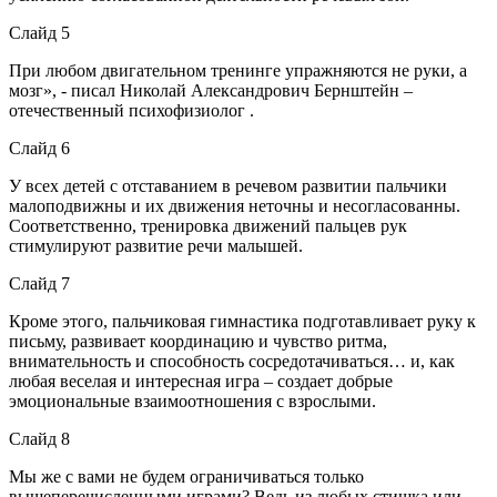
Слайд 5
При любом двигательном тренинге упражняются не руки, а
мозг», - писал Николай Александрович Бернштейн –
отечественный психофизиолог .
Слайд 6
У всех детей с отставанием в речевом развитии пальчики
малоподвижны и их движения неточны и несогласованны.
Соответственно, тренировка движений пальцев рук
стимулируют развитие речи малышей.
Слайд 7
Кроме этого, пальчиковая гимнастика подготавливает руку к
письму, развивает координацию и чувство ритма,
внимательность и способность сосредотачиваться… и, как
любая веселая и интересная игра – создает добрые
эмоциональные взаимоотношения с взрослыми.
Слайд 8
Мы же с вами не будем ограничиваться только
вышеперечисленными играми? Ведь из любых стишка или