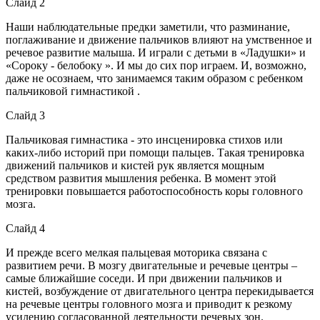
Слайд 2
Наши наблюдательные предки заметили, что разминание,
поглаживание и движение пальчиков влияют на умственное и
речевое развитие малыша. И играли с детьми в «Ладушки» и
«Сороку - белобоку ». И мы до сих пор играем. И, возможно,
даже не осознаем, что занимаемся таким образом с ребенком
пальчиковой гимнастикой .
Слайд 3
Пальчиковая гимнастика - это инсценировка стихов или
каких-либо историй при помощи пальцев. Такая тренировка
движений пальчиков и кистей рук является мощным
средством развития мышления ребенка. В момент этой
тренировки повышается работоспособность коры головного
мозга.
Слайд 4
И прежде всего мелкая пальцевая моторика связана с
развитием речи. В мозгу двигательные и речевые центры –
самые ближайшие соседи. И при движении пальчиков и
кистей, возбуждение от двигательного центра перекидывается
на речевые центры головного мозга и приводит к резкому
усилению согласованной деятельности речевых зон.