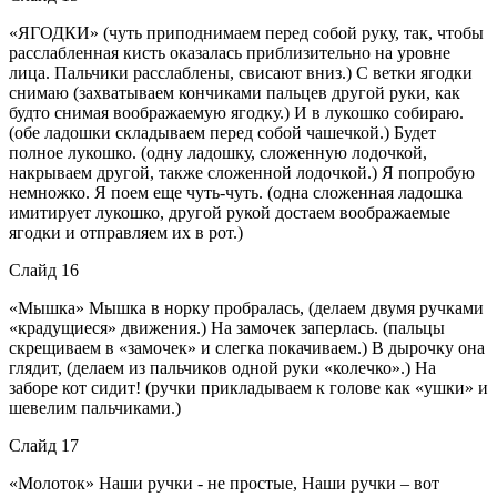
«ЯГОДКИ» (чуть приподнимаем перед собой руку, так, чтобы
расслабленная кисть оказалась приблизительно на уровне
лица. Пальчики расслаблены, свисают вниз.) С ветки ягодки
снимаю (захватываем кончиками пальцев другой руки, как
будто снимая воображаемую ягодку.) И в лукошко собираю.
(обе ладошки складываем перед собой чашечкой.) Будет
полное лукошко. (одну ладошку, сложенную лодочкой,
накрываем другой, также сложенной лодочкой.) Я попробую
немножко. Я поем еще чуть-чуть. (одна сложенная ладошка
имитирует лукошко, другой рукой достаем воображаемые
ягодки и отправляем их в рот.)
Слайд 16
«Мышка» Мышка в норку пробралась, (делаем двумя ручками
«крадущиеся» движения.) На замочек заперлась. (пальцы
скрещиваем в «замочек» и слегка покачиваем.) В дырочку она
глядит, (делаем из пальчиков одной руки «колечко».) На
заборе кот сидит! (ручки прикладываем к голове как «ушки» и
шевелим пальчиками.)
Слайд 17
«Молоток» Наши ручки - не простые, Наши ручки – вот