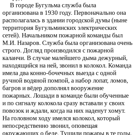
В городе Бугульма служба была
организована в 1930 году. Первоначально она
располагалась в здании городской думы (ныне
территория Бугульминских электрических
сетей). Начальником пожарной команды был
М.И. Назаров. Служба была организована очень
строго. Догляд производился с пожарной
каланчи. В случае малейшего дыма дежурный,
находящийся на ней, звонил в колокол. Команда
имела два конно-бочечных выезда с одной
ручной водяной помпой, а набор лопат, ломов,
багров и вёдер дополнял вооружение
пожарных. Лошади в команде были обученные
и по сигналу колокола сразу вставали у своих
повозок и ждали, когда на них наденут хомут.
На головном ходу имелся колокол, который
непосредственно звонил, оповещая
окружающих о беде. Тушили пожары в те годы,