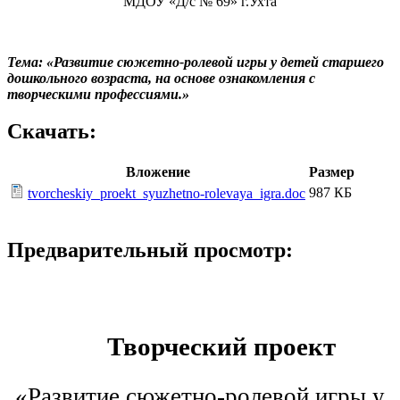
МДОУ «Д/с № 69» г.Ухта
Тема: «Развитие сюжетно-ролевой игры у детей старшего
дошкольного возраста, на основе ознакомления с
творческими профессиями.»
Скачать:
Вложение
Размер
987 КБ
tvorcheskiy_proekt_syuzhetno-rolevaya_igra.doc
Предварительный просмотр:
Творческий проект
«Развитие сюжетно-ролевой игры у