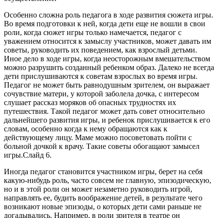
Особенно сложна роль педагога в ходе развития сюжета игры.
Во время подготовки к ней, когда дети еще не вошли в свои
роли, когда сюжет игры только намечается, педагог с
уважением относится к замыслу участников, может давать им
советы, руководить их поведением, как взрослый детьми.
Иное дело в ходе игры, когда неосторожным вмешательством
можно разрушить созданный ребенком образ. Далеко не всегда
дети прислушиваются к советам взрослых во время игры.
Педагог не может быть равнодушным зрителем, он выражает
сочувствие матери, у которой заболела дочка, с интересом
слушает рассказ моряков об опасных трудностях их
путешествия. Такой педагог может дать совет относительно
дальнейшего развития игры, и ребенок прислушивается к его
словам, особенно когда к нему обращаются как к
действующему лицу. Маме можно посоветовать пойти с
больной дочкой к врачу. Такие советы обогащают замысел
игры.Слайд 6.
Иногда педагог становится участником игры, берет на себя
какую-нибудь роль, часто совсем не главную, эпизодическую,
но и в этой роли он может незаметно руководить игрой,
направлять ее, будить воображение детей, в результате чего
возникают новые эпизоды, о которых дети сами раньше не
догадывались. Например, в роли зрителя в театре он