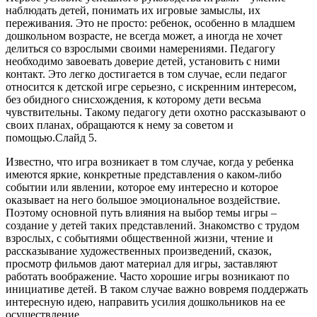
наблюдать детей, понимать их игровые замыслы, их
переживания. Это не просто: ребенок, особенно в младшем
дошкольном возрасте, не всегда может, а иногда не хочет
делиться со взрослыми своими намерениями. Педагогу
необходимо завоевать доверие детей, установить с ними
контакт. Это легко достигается в том случае, если педагог
относится к детской игре серьезно, с искренним интересом,
без обидного снисхождения, к которому дети весьма
чувствительны. Такому педагогу дети охотно рассказывают о
своих планах, обращаются к нему за советом и
помощью.Слайд 5.
Известно, что игра возникает в том случае, когда у ребенка
имеются яркие, конкретные представления о каком-либо
событии или явлении, которое ему интересно и которое
оказывает на него большое эмоциональное воздействие.
Поэтому основной путь влияния на выбор темы игры –
создание у детей таких представлений. Знакомство с трудом
взрослых, с событиями общественной жизни, чтение и
рассказывание художественных произведений, сказок,
просмотр фильмов дают материал для игры, заставляют
работать воображение. Часто хорошие игры возникают по
инициативе детей. В таком случае важно вовремя поддержать
интересную идею, направить усилия дошкольников на ее
осуществление.