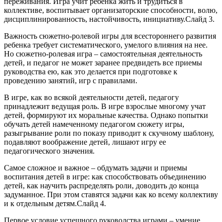
переживания. Игра учит ребенка жить и трудиться в
коллективе, воспитывает организаторские способности, волю,
дисциплинированность, настойчивость, инициативу.Слайд 3.
Важность сюжетно-ролевой игры для всестороннего развития
ребенка требует систематического, умелого влияния на нее.
Но сюжетно-ролевая игра – самостоятельная деятельность
детей, и педагог не может заранее предвидеть все приемы
руководства ею, как это делается при подготовке к
проведению занятий, игр с правилами.
В игре, как во всякой деятельности детей, педагогу
принадлежит ведущая роль. В игре взрослые многому учат
детей, формируют их моральные качества. Однако попытки
обучать детей намеченному педагогом сюжету игры,
разыгрывание роли по показу приводит к скучному шаблону,
подавляют воображение детей, лишают игру ее
педагогического значения.
Самое сложное и важное – обдумать задачи и приемы
воспитания детей в игре: как способствовать объединению
детей, как научить распределять роли, доводить до конца
задуманное. При этом ставятся задачи как ко всему коллективу
и к отдельным детям.Слайд 4.
Первое условие успешного руководства играми – умение