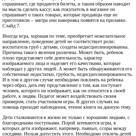
спрашивает, где продаются билеты, и таким образом наводит
на мысль сделать кассу; как покупатель в магазине он
спрашивает о таких товарах, которые продавцы еще не
приготовили – завтра они наверняка появятся на прилавке.
Слайд 7.
Иногда игра, хорошая по теме, приобретает нежелательное
направление, поведение детей не соответствует роли:
воспитатель груб с детьми, солдаты недисциплинированны.
Причины такого явления различны. Может быть, ребенок
плохо представляет себе деятельность, характер
изображаемого лица и наделяет его качествами, которые
наблюдал у других людей. А может быть обнаруживаются его
собственные недостатки, грубость, недисциплинированность.
И в том и другом случае необходимо повлиять на ребенка
через образ, дать ему представление о том, как поступает
человек, которого он изображает, как он относится к своей
работе, к людям. Педагог может воздействовать своим
примером, стать участником игры. В других случаях на
помощь приходят наблюдения, чтение книги на данную тему.
Дети сталкиваются в жизни не только с хорошими людьми, с
благородными поступками. Порой затеваются игры, в
которых дети изображают, например, пьяных, ссоры между
соседями. Нельзя допустить этого. Необходимо отвлечь детей