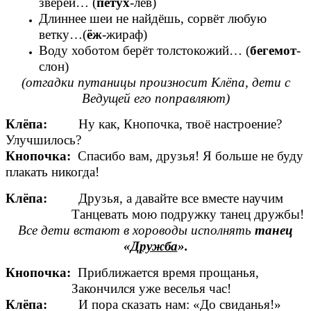
зверей… (
петух
-лев)
Длиннее шеи не найдёшь, сорвёт любую
ветку…(
ёж
-жираф)
Воду хоботом берёт толстокожий… (
бегемот
-
слон)
(отгадки путаницы произносит Клёпа, дети с
Ведущей его поправляют)
Клёпа:
Ну как, Кнопочка, твоё настроение?
Улучшилось?
Кнопочка:
Спасибо вам, друзья! Я больше не буду
плакать никогда!
Клёпа:
Друзья, а давайте все вместе научим
Танцевать мою подружку танец дружбы!
Все дети встают в хороводы исполнять
танец
«
Дружба
».
Кнопочка:
Приближается время прощанья,
Закончился уже веселья час!
Клёпа:
И пора сказать нам: «До свиданья!»