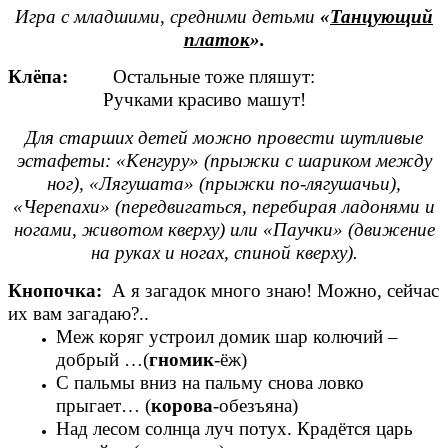
Игра с младшими, средними детьми
«
Танцующий
платок
».
Клёпа:
Остальные тоже пляшут:
Ручками красиво машут!
Для старших детей можно провести шутливые
эстафеты: «Кенгуру» (прыжки с шариком между
ног), «Лягушата» (прыжки по-лягушачьи),
«Черепахи» (передвигаться, перебирая ладонями и
ногами, животом кверху) или «Паучки» (движение
на руках и ногах, спиной кверху).
Кнопочка:
А я загадок много знаю! Можно, сейчас
их вам загадаю?..
Меж коряг устроил домик шар колючий –
добрый …(
гномик
-ёж)
С пальмы вниз на пальму снова ловко
прыгает… (
корова
-обезъяна)
Над лесом солнца луч потух. Крадётся царь