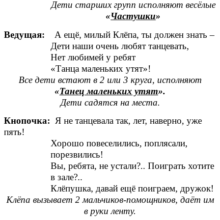
Дети старших групп исполняют весёлые
«
Частушки
»
Ведущая:
А ещё, милый Клёпа, ты должен знать –
Дети наши очень любят танцевать,
Нет любимей у ребят
«Танца маленьких утят»!
Все дети встают в 2 или 3 круга, исполняют
«
Танец маленьких утят
».
Дети садятся на места.
Кнопочка:
Я не танцевала так, лет, наверно, уже
пять!
Хорошо повеселились, поплясали,
порезвились!
Вы, ребята, не устали?.. Поиграть хотите
в зале?..
Клёпушка, давай ещё поиграем, дружок!
Клёпа вызывает 2 мальчиков-помощников, даёт им
в руки ленту.