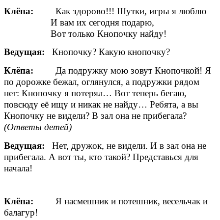
Клёпа:
Как здорово!!! Шутки, игры я люблю
И вам их сегодня подарю,
Вот только Кнопочку найду!
Ведущая:
Кнопочку? Какую кнопочку?
Клёпа:
Да подружку мою зовут Кнопочкой! Я
по дорожке бежал, оглянулся, а подружки рядом
нет: Кнопочку я потерял… Вот теперь бегаю,
повсюду её ищу и никак не найду… Ребята, а вы
Кнопочку не видели? В зал она не прибегала?
(Ответы детей)
Ведущая:
Нет, дружок, не видели. И в зал она не
прибегала. А вот ты, кто такой? Представься для
начала!
Клёпа:
Я насмешник и потешник, весельчак и
балагур!