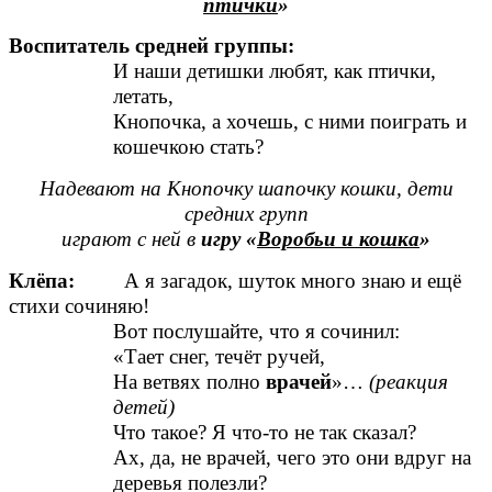
птички
»
Воспитатель средней группы:
И наши детишки любят, как птички,
летать,
Кнопочка, а хочешь, с ними поиграть и
кошечкою стать?
Надевают на Кнопочку шапочку кошки, дети
средних групп
играют с ней в
игру «
Воробьи и кошка
»
Клёпа:
А я загадок, шуток много знаю и ещё
стихи сочиняю!
Вот послушайте, что я сочинил:
«Тает снег, течёт ручей,
На ветвях полно
врачей
»…
(реакция
детей)
Что такое? Я что-то не так сказал?
Ах, да, не врачей, чего это они вдруг на
деревья полезли?