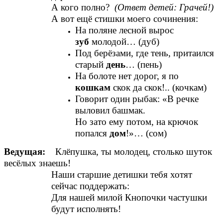
А кого полно?
(Ответ детей: Грачей!)
А вот ещё стишки моего сочинения:
На поляне лесной вырос
зуб
молодой… (дуб)
Под берёзами, где тень, притаился
старый
день
… (пень)
На болоте нет дорог, я по
кошкам
скок да скок!.. (кочкам)
Говорит один рыбак: «В речке
выловил башмак.
Но зато ему потом, на крючок
попался
дом
!»… (сом)
Ведущая:
Клёпушка, ты молодец, столько шуток
весёлых знаешь!
Наши старшие детишки тебя хотят
сейчас поддержать:
Для нашей милой Кнопочки частушки
будут исполнять!