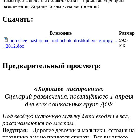
ними произошло, вы сможете узнать, прочитав сценарий
развлечения. Хорошего вам всем настроения!
Скачать:
Вложение
Размер
59.5
horoshee_nastroenie_rodnichok_doshkolnye_gruppy_-
КБ
_2012.doc
Предварительный просмотр:
«Хорошее настроение»
Сценарий развлечения, посвящённого 1 апреля
для всех дошкольных групп ДОУ
Под весёлую шуточную музыку дети входят в зал,
рассаживаются по местам.
Ведущая:
Дорогие девочки и мальчики, сегодня на
празднике вам не придется скучать. Все вы знаете,