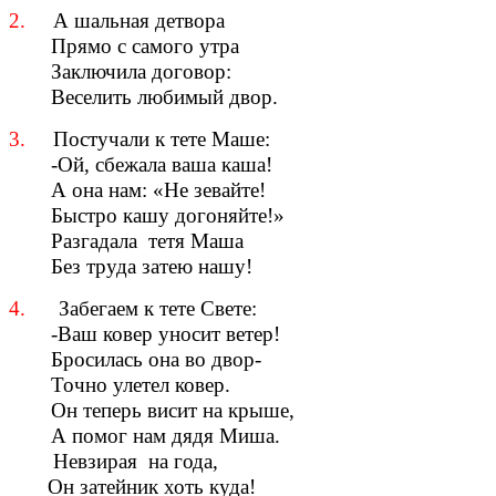
2.
А шальная детвора
Прямо с самого утра
Заключила договор:
Веселить любимый двор.
3.
Постучали к тете Маше:
-Ой, сбежала ваша каша!
А она нам: «Не зевайте!
Быстро кашу догоняйте!»
Разгадала тетя Маша
Без труда затею нашу!
4.
Забегаем к тете Свете:
-Ваш ковер уносит ветер!
Бросилась она во двор-
Точно улетел ковер.
Он теперь висит на крыше,
А помог нам дядя Миша.
Невзирая на года,
Он затейник хоть куда!