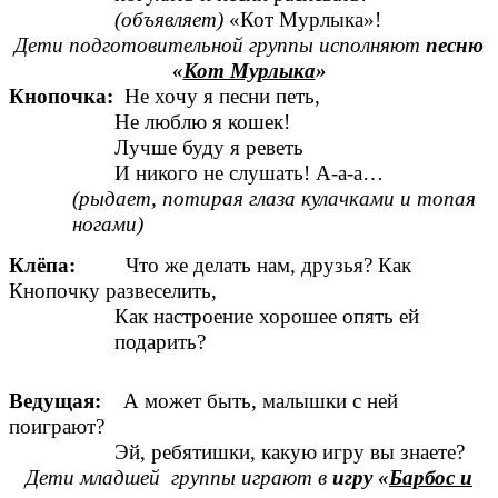
(объявляет)
«Кот Мурлыка»!
Дети подготовительной группы исполняют
песню
«
Кот Мурлыка
»
Кнопочка:
Не хочу я песни петь,
Не люблю я кошек!
Лучше буду я реветь
И никого не слушать! А-а-а…
(рыдает, потирая глаза кулачками и топая
ногами)
Клёпа:
Что же делать нам, друзья? Как
Кнопочку развеселить,
Как настроение хорошее опять ей
подарить?
Ведущая:
А может быть, малышки с ней
поиграют?
Эй, ребятишки, какую игру вы знаете?
Дети младшей группы играют в
игру «
Барбос и