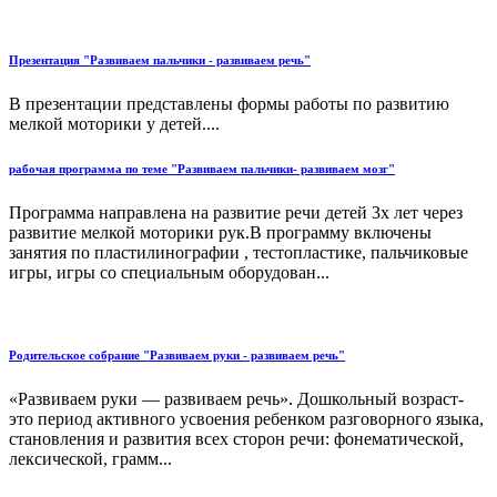
Презентация "Развиваем пальчики - развиваем речь"
В презентации представлены формы работы по развитию
мелкой моторики у детей....
рабочая программа по теме "Развиваем пальчики- развиваем мозг"
Программа направлена на развитие речи детей 3х лет через
развитие мелкой моторики рук.В программу включены
занятия по пластилинографии , тестопластике, пальчиковые
игры, игры со специальным оборудован...
Родительское собрание "Развиваем руки - развиваем речь"
«Развиваем руки — развиваем речь». Дошкольный возраст-
это период активного усвоения ребенком разговорного языка,
становления и развития всех сторон речи: фонематической,
лексической, грамм...