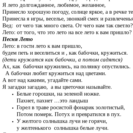
Я лето долгожданное, любимое, желанное,
Принесло хорошую погоду, солнце яркое, а в речке т
Принесла я игры, веселье, звонкий смех и развлеченья
Вед: от чего так много света. От чего нам так светло?
Лето: от того, что это лето на все лето к вам пришло?
Песня Лето
Лето: в гости лето к вам пришло,
будем петь и веселиться и , как бабочки, кружиться.
(дети кружатся как бабочки, а потом садятся)
Ах, как бабочки кружились, на полянку опустились.
А бабочки любят кружиться над цветами.
А вот над какими, угадайте сами.
Я загадки загадаю, а вы цветочки называйте.
Белые горошки, на зеленой ножке.
Пахнет, пахнет …это ландыш
Горел в траве росистой фонарик золотистый,
Потом померк. Потух и превратился в пух.
У желтого солнышка лучи не горячи,
у желтенького солнышка белые лучи.