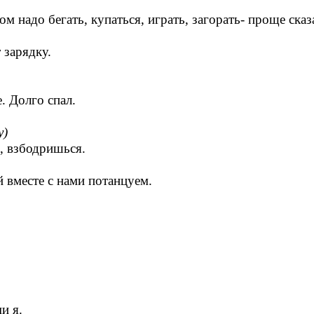
м надо бегать, купаться, играть, загорать- проще сказа
 зарядку.
. Долго спал.
у)
, взбодришься.
 вместе с нами потанцуем.
и я.