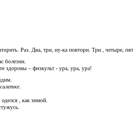
рить. Раз. Два, три, ну-ка повтори. Три , четыре, пят
ас болезни.
е здоровы – физкульт - ура, ура, ура!
ядим.
жилетке.
 оделся , как зимой.
стужусь.