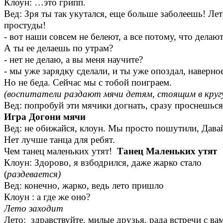
Клоун: …это грипп.
Вед: Зря ты так укутался, еще больше заболеешь! Лето
простуды!
- вот наши совсем не белеют, а все потому, что делают
А ты ее делаешь по утрам?
- нет не делаю, а вы меня научите?
- мы уже зарядку сделали, и ты уже опоздал, наверное
Но не беда. Сейчас мы с тобой поиграем.
(воспитатели раздают мячи детям, стоящим в круг
Вед: попробуй эти мячики догнать, сразу проснешься
Игра Догони мячи
Вед: не обижайся, клоун. Мы просто пошутили, Давай
Нет лучше танца для ребят.
Чем танец маленьких утят!
Танец Маленьких утят
Клоун: Здорово, я взбодрился, даже жарко стало
(
раздевается)
Вед: конечно, жарко, ведь лето пришло
Клоун : а где же оно?
Лето заходит
Лето: здравствуйте, милые друзья, рада встречи с вам