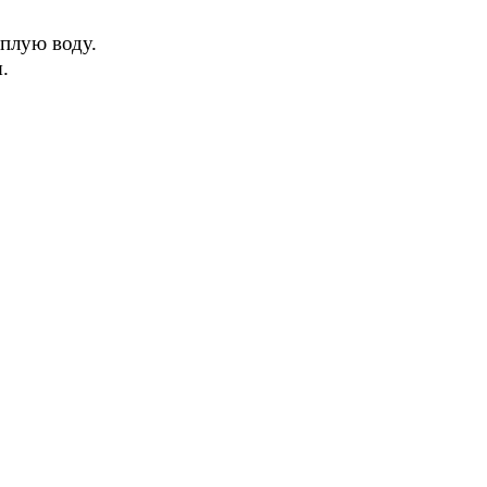
еплую воду.
.