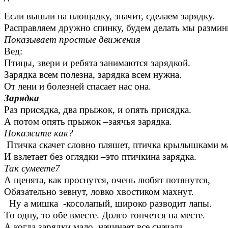
Если вышли на площадку, значит, сделаем зарядку.
Расправляем дружно спинку, будем делать мы размин
Показывает простые движения
Вед:
Птицы, звери и ребята занимаются зарядкой.
Зарядка всем полезна, зарядка всем нужна.
От лени и болезней спасает нас она.
Зарядка
Раз присядка, два прыжок, и опять присядка.
А потом опять прыжок –заячья зарядка.
Покажите как?
Птичка скачет словно пляшет, птичка крылышками 
И взлетает без оглядки –это птичкина зарядка.
Так сумеете7
А щенята, как проснутся, очень любят потянутся,
Обязательно зевнут, ловко хвостиком махнут.
Ну а мишка -косолапый, широко разводит лапы.
То одну, то обе вместе. Долго топчется на месте.
А когда зарядки мало, начинает все сначала.