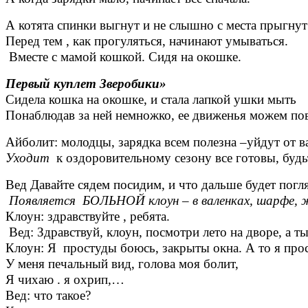
А котята спинки выгнут и не слышно с места прыгнут
Перед тем , как прогуляться, начинают умываться.
Вместе с мамой кошкой. Сидя на окошке.
Первый куплет Зверобики»
Сидела кошка на окошке, и стала лапкой ушки мыть
Понаблюдав за ней немножко, ее движенья можем повто
Айболит: молодцы, зарядка всем полезна –уйдут от в
Уходит
к оздоровительному сезону все готовы, будьт
Вед Давайте сядем посидим, и что дальше будет погл
Появляется БОЛЬНОЙ клоун – в валенках, шарфе, 
Клоун: здравствуйте , ребята.
Вед: Здравствуй, клоун, посмотри лето на дворе, а ты
Клоун: Я простуды боюсь, закрыты окна. А то я про
У меня печальный вид, голова моя болит,
Я чихаю . я охрип,…
Вед: что такое?