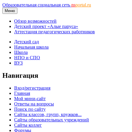
Образовательная социальная сеть
ns
portal.ru
Меню
Обзор возможностей
Детский проект «Алые паруса»
Аттестация педагогических работников
Детский сад
Начальная школа
Школа
НПО и СПО
ВУЗ
Навигация
Вход/регистрация
Главная
Мой мини-сайт
Ответы на вопросы
Поиск по сайту
Сайты классов, групп, кружков...
Сайты образовательных учреждений
Сайты коллег
Форумы