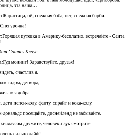
олица, эта наша…
:
Жар-птица, ой, снежная баба, нет, снежная барби.
Снегурочка!
:
Горящая путевка в Америку-бесплатно, встречайте - Санта
!
ит Санта- Клаус.
а:
Гуд монинг! Здравствуйте, друзья!
видеть, счастлив я.
ым годом, детвора,
желаю я добра.
, дети пепси-колу, фанту, спрайт и кока-колу.
-дональдс посещайте, диснейленд не забывайте.
ки-маусом дружите, человек-паук смотрите.
 очень сильно лайф!