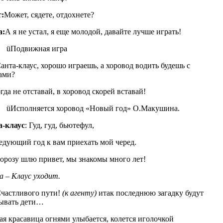
:
Может, сядете, отдохнете?
а:
А я не устал, я еще молодой, давайте лучше играть!
üПодвижная игра
анта-клаус, хорошо играешь, а хоровод водить будешь с
ами?
огда не отставай, в хоровод скорей вставай!
üИсполняется хоровод «Новый год» О.Макушина.
а-клаус
: Гуд, гуд, бьютефул,
едующий год к вам приехать мой черед.
орозу шлю привет, мы знакомы много лет!
 – Клаус уходит.
частливого пути!
(к агенту)
итак последнюю загадку будут
ывать дети…
ая красавица огнями улыбается, колется иголочкой