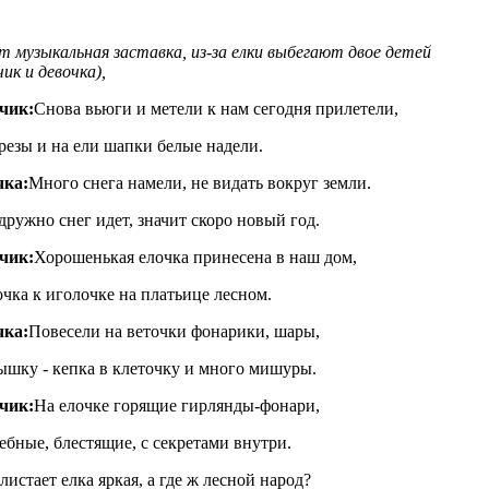
т музыкальная заставка, из-за елки выбегают двое детей
чик и девочка),
чик:
Снова вьюги и метели к нам сегодня прилетели,
резы и на ели шапки белые надели.
чка:
Много снега намели, не видать вокруг земли.
дружно снег идет, значит скоро новый год.
чик:
Хорошенькая елочка принесена в наш дом,
чка к иголочке на платьице лесном.
чка:
Повесели на веточки фонарики, шары,
шку - кепка в клеточку и много мишуры.
чик:
На елочке горящие гирлянды-фонари,
бные, блестящие, с секретами внутри.
листает елка яркая, а где ж лесной народ?