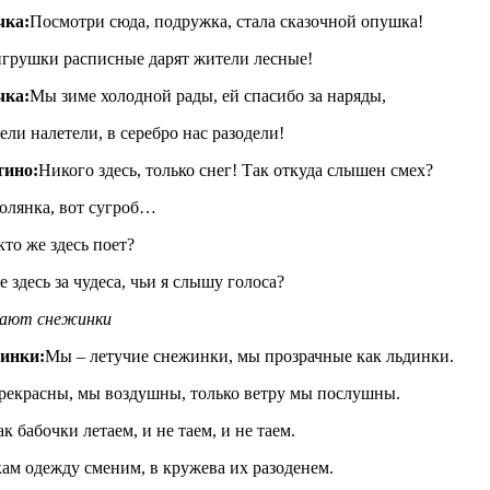
чка:
Посмотри сюда, подружка, стала сказочной опушка!
грушки расписные дарят жители лесные!
чка:
Мы зиме холодной рады, ей спасибо за наряды,
ели налетели, в серебро нас разодели!
тино:
Никого здесь, только снег! Так откуда слышен смех?
олянка, вот сугроб…
 кто же здесь поет?
е здесь за чудеса, чьи я слышу голоса?
гают снежинки
инки:
Мы – летучие снежинки, мы прозрачные как льдинки.
екрасны, мы воздушны, только ветру мы послушны.
к бабочки летаем, и не таем, и не таем.
ам одежду сменим, в кружева их разоденем.