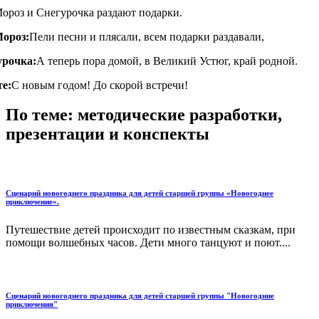
ороз и Снегурочка раздают подарки.
Мороз:
Пели песни и плясали, всем подарки раздавали,
урочка:
А теперь пора домой, в Великий Устюг, край родной.
е:
С новым годом! До скорой встречи!
По теме: методические разработки,
презентации и конспекты
Сценарий новогоднего праздника для детей старшей группы «Новогоднее
приключение».
Путешествие детей происходит по известным сказкам, при
помощи волшебных часов. Дети много танцуют и поют....
Сценарий новогоднего праздника для детей старшей группы "Новогодние
приключения"