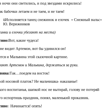
в ночи они светились, и под звездами искрились!
к бабочки летаем и не таем, и не таем!
üИсполняется танец снежинок и елочек « Снежный вальс»
Ю. Верижников
инки и елочки убегают на места)
тино:
Вот, какие чудеса!
не видит Артемон, вот бы удивился он!
тся и Мальвина этой сказочной картине.
ают Артемон и Мальвина, держаться за руки.
вина:
Так…поедем на восток!
вой носовой платок? Не мальчишка- наказанье!
ого воспитанья, шапкой нос не вытирай, голову не потеряй
то испортишь праздник, понял, маленький проказник.
тино:
Начинается! опять!