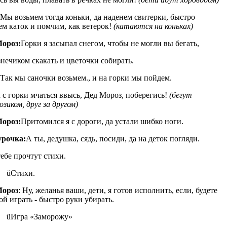
Мы возьмем тогда коньки, да наденем свитерки, быстро
ем каток и помчим, как ветерок!
(катаются на коньках)
Мороз:
Горки я засыпал снегом, чтобы не могли вы бегать,
знечиком скакать и цветочки собирать.
Так мы саночки возьмем., и на горки мы пойдем.
 с горки мчаться ввысь, Дед Мороз, поберегись!
(бегут
озиком, друг за другом)
Мороз:
Притомился я с дороги, да устали шибко ноги.
урочка:
А ты, дедушка, сядь, посиди, да на деток погляди.
ебе прочтут стихи.
üСтихи.
Мороз
: Ну, желанья ваши, дети, я готов исполнить, если, будете
ой играть - быстро руки убирать.
üИгра «Заморожу»