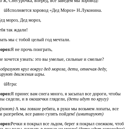
о ж, Снегурочка, вперед, все заведем мы хоровод!
üИсполняется хоровод «Дед Мороз» Н.Луконина.
ед мороз, Дед мороз,
бя так ждали!
ать мы с тобой целый год мечтали.
ороз:
Я не прочь поиграть,
е хочется узнать: это вы умелые, сильные и смелые?
образуют круг вокруг дед мороза, дети, отвечая деду,
ируют движения игры.
üИгра:
ороз:
Я принес вам снега много, я засыпал все дороги, чтобы
вы сидели, и в окошечки глядели,
(дети идут по кругу)
(поют)
А мы ловкие ребята, в руки мы возьмем лопаты, все
и разгребем, все равно гулять пойдем
! (имитируют)
ороз:
Речки я покрыл все льдом, берег я покрыл снежком, чтоб
сь вы воды, плавать в речках не могли!
(дети идут хороводом)