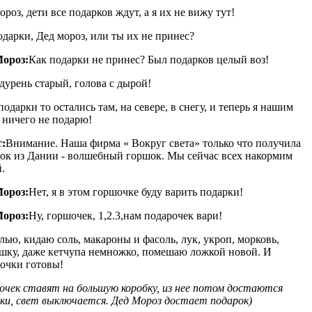
ороз, дети все подарков ждут, а я их не вижу тут!
одарки, Дед мороз, или ты их не принес?
Мороз:
Как подарки не принес? Был подарков целый воз!
 дурень старый, голова с дырой!
подарки то остались там, на севере, в снегу, и теперь я нашим
 ничего не подарю!
:
Внимание. Наша фирма « Вокруг света» только что получила
ок из Дании - волшебный горшок. Мы сейчас всех накормим
.
Мороз:
Нет, я в этом горшочке буду варить подарки!
Мороз:
Ну, горшочек, 1,2.3,нам подарочек вари!
лью, кидаю соль, макароны и фасоль, лук, укроп, морковь,
шку, даже кетчупа немножко, помешаю ложкой новой. И
очки готовы!
очек ставят на большую коробку, из нее потом достаются
ки, свет выключается. Дед Мороз достает подарок)