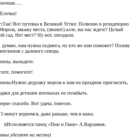
ничная…..
Елочка!
:
Так! Вот путевка в Великий Устюг. Позвоню в резиденцию
Мороза, закажу места, (звонит) алле, вы нас ждете? Целый
ий сад. Нет мест? Ну вот, опоздали.
 думаю, нам нужна подмога, ну кто же нам поможет? Позову
пингвинов с далекого севера.
ины, выходите.
ите, помогите!
ины:Нужно дедушку мороза к нам на праздник пригласить,
арки для детишек впопыхах не позабыть.
верие спасибо. Вот удача, повезло.
 5 минут вернемся, даже раньше, чем в кино.
üИсполняется танец «Пин и Гвин» А.Варламов.
вины убегают на места)