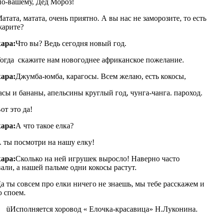
по-вашему, Дед Мороз!
атата, матата, очень приятно. А вы нас не заморозите, то есть
жарите?
ара:
Что вы? Ведь сегодня новый год.
огда скажите нам новогоднее африканское пожелание.
ара:
Джумба-юмба, карагосы. Всем желаю, есть кокосы,
сы и бананы, апельсины круглый год, чунга-чанга. пароход.
от это да!
ара:
А что такое елка?
 ты посмотри на нашу елку!
ара:
Сколько на ней игрушек выросло! Наверно часто
али, а нашей пальме одни кокосы растут.
а ты совсем про елки ничего не знаешь, мы тебе расскажем и
 споем.
üИсполняется хоровод « Елочка-красавица» Н.Луконина.