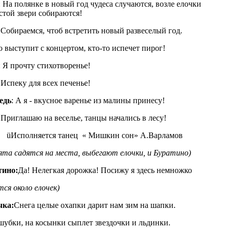
: На полянке в новый год чудеса случаются, возле елочки
той звери собираются!
:
Собираемся, чтоб встретить новый развеселый год.
о выступит с концертом, кто-то испечет пирог!
: Я прочту стихотворенье!
:
Испеку для всех печенье!
едь
: А я - вкусное варенье из малины принесу!
:
Приглашаю на веселье, танцы начались в лесу!
üИсполняется танец « Мишкин сон» А.Варламов
рята садятся на места, выбегают елочки, и Буратино)
тино:
Да! Нелегкая дорожка! Посижу я здесь немножко
тся около елочек)
чка:
Снега целые охапки дарит нам зим на шапки.
шубки, на косынки сыплет звездочки и льдинки.