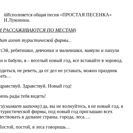
üИсполняется общая песня «ПРОСТАЯ ПЕСЕНКА»
Н.Луконина.
И РАССАЖИВАЮТСЯ ПО МЕСТАМ)
ит агент туристической фирмы..
:
Эй, ребятишки, девчонки и мальчишки, мамули и папули
и и бабули, я – веселый новый год, все вставайте в хоровод.
рдиться, не реветь, да от дел не уставать, можно праздник
нать…
дравствуй. Здравствуй. Новый год!
ень рады тебя видеть!
:
(снимает шапочку)
да, вы не волнуйтесь, я не новый год, я
 туристической фирмы, под новый год приглашаю всех
ествовать в дальние страны, города, леса….
 Постой, постой, в леса говоришь…