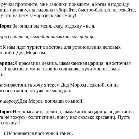
 ручки протяните, мне ладошки покажите, а когда я подойду,
ицы протяну, вы ладошки убирайте, быстро-быстро, не зевайте,
у что на бегу заморозить вас смогу!
Мороз:
Загоняли вы меня, сяду, отдохну - ка я.
ороз садится, выходит шамаханская царица.
:
К нам идет турист с востока для установления деловых
ений с Дед Морозом.
арица:
Я красавица девица, шамаханская царица, я восточная
а. Я красива и умна, словно солнышка лучи мои взгляды
и.
отом)
растопить хочу я терем Дед Мороза ледяной, он не
ится со мной, он уже не молодой.
ду морозу)
Дед Мороз, попляши со мной!
Мороз:
Нет, красавица девица, шамаханская царица, я для танца
а не гожусь- болит спина, вон у нас сколько красавиц. Пусть
 спляшут!
üИсполняется восточный танец.