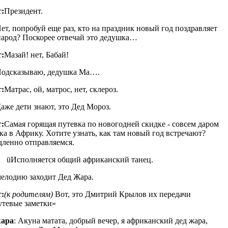
:
Президент.
ет, попробуй еще раз, кто на праздник новый год поздравляет
народ? Поскорее отвечай это дедушка…
:
Мазай! нет, Бабай!
одсказываю, дедушка Ма….
:
Матрас, ой, матрос, нет, склероз.
аже дети знают, это Дед Мороз.
:
Самая горящая путевка по новогодней скидке - совсем даром
ка в Африку. Хотите узнать, как там новый год встречают?
ленно отправляемся.
üИсполняется общий африканский танец.
елодию заходит Дед Жара.
:
(к родителям)
Вот, это Дмитрий Крылов их передачи
тевые заметки»
жара
: Акуна матата, добрый вечер, я африканский дед жара,