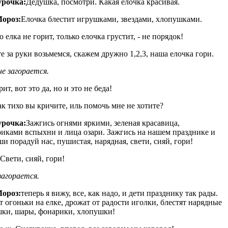
урочка:
Дедушка, посмотри. Какая елочка красивая.
Мороз:
Елочка блестит игрушками, звездами, хлопушками.
о елка не горит, только елочка грустит, - не порядок!
е за руки возьмемся, скажем дружно 1,2,3, наша елочка гори.
не загорается.
ит, вот это да, но и это не беда!
ак тихо вы кричите, иль помочь мне не хотите?
урочка:
Зажгись огнями яркими, зеленая красавица,
иками вспыхни и лица озари. Зажгись на нашем празднике и
ши порадуй нас, пушистая, нарядная, свети, сияй, гори!
Свети, сияй, гори!
загорается.
Мороз:
теперь я вижу, все, как надо, и дети празднику так рады.
 огоньки на елке, дрожат от радости иголки, блестят нарядные
ки, шары, фонарики, хлопушки!