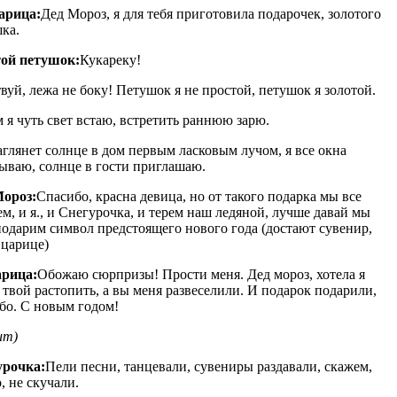
арица:
Дед Мороз, я для тебя приготовила подарочек, золотого
ка.
той петушок:
Кукареку!
вуй, лежа не боку! Петушок я не простой, петушок я золотой.
 я чуть свет встаю, встретить раннюю зарю.
аглянет солнце в дом первым ласковым лучом, я все окна
ываю, солнце в гости приглашаю.
Мороз:
Спасибо, красна девица, но от такого подарка мы все
ем, и я., и Снегурочка, и терем наш ледяной, лучше давай мы
подарим символ предстоящего нового года (достают сувенир,
 царице)
рица:
Обожаю сюрпризы! Прости меня. Дед мороз, хотела я
 твой растопить, а вы меня развеселили. И подарок подарили,
бо. С новым годом!
ит)
урочка:
Пели песни, танцевали, сувениры раздавали, скажем,
, не скучали.