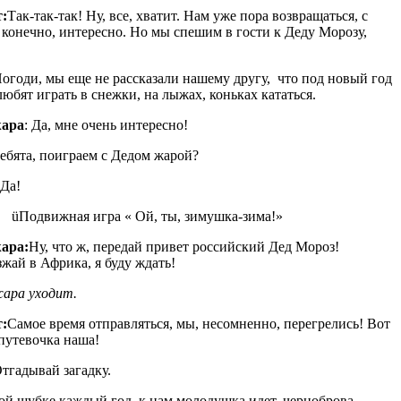
:
Так-так-так! Ну, все, хватит. Нам уже пора возвращаться, с
 конечно, интересно. Но мы спешим в гости к Деду Морозу,
огоди, мы еще не рассказали нашему другу, что под новый год
любят играть в снежки, на лыжах, коньках кататься.
жара
: Да, мне очень интересно!
ебята, поиграем с Дедом жарой?
Да!
üПодвижная игра « Ой, ты, зимушка-зима!»
ара:
Ну, что ж, передай привет российский Дед Мороз!
жай в Африка, я буду ждать!
ара уходит.
:
Самое время отправляться, мы, несомненно, перегрелись! Вот
 путевочка наша!
тгадывай загадку.
ой шубке каждый год, к нам молодушка идет, черноброва,