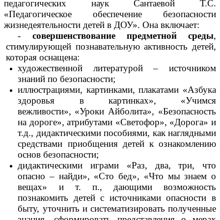
педагогических наук Сантаевой Т.С.
«Педагогическое обеспечение безопасности
жизнедеятельности детей в ДОУ». Она включает:
-
совершенствование предметной среды
,
стимулирующей познавательную активность детей,
которая оснащена:
художественной литературой – источником
знаний по безопасности;
иллюстрациями, картинками, плакатами «Азбука
здоровья в картинках», «Учимся
вежливости»,
«Уроки Айболита», «Безопасность
на дороге», атрибутами «Светофор», «Дорога» и
т.д., дидактическими пособиями, как наглядными
средствами приобщения детей к ознакомлению
основ безопасности;
дидактическими играми «
Раз, два, три, что
опасно – найди
»,
«Сто бед», «Что мы знаем о
вещах» и т. п.,
дающими возможность
познакомить детей с источниками опасности в
быту, уточнить и систематизировать полученные
знания, сформировать представления о мерах