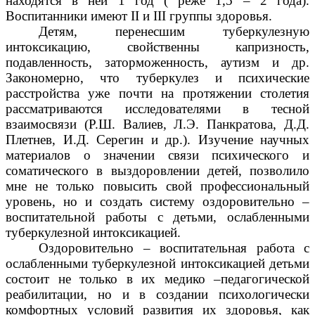
находятся в ней 1 год ( реже 1,5 – 2 года).
Воспитанники имеют II и III группы здоровья.
Детям, перенесшим туберкулезную
интоксикацию, свойственны капризность,
подавленность, заторможенность, аутизм и др.
Закономерно, что туберкулез и психические
расстройства уже почти на протяжении столетия
рассматриваются исследователями в тесной
взаимосвязи (Р.Ш. Валиев, Л.Э. Панкратова, Д.Д.
Плетнев, И.Д. Серегин и др.). Изучение научных
материалов о значении связи
психического и
соматического в выздоровлении детей, позволило
мне не только повысить свой профессиональный
уровень, но и создать систему оздоровительно –
воспитательной работы с детьми, ослабленными
туберкулезной интоксикацией.
Оздоровительно – воспитательная работа с
ослабленными туберкулезной интоксикацией детьми
состоит не только в их медико –педагогической
реабилитации, но и в создании психологически
комфортных условий развития их здоровья,
как