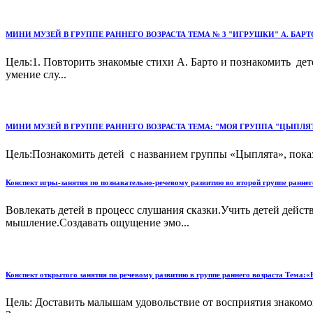
МИНИ МУЗЕЙ В ГРУППЕ РАННЕГО ВОЗРАСТА ТЕМА № 3 "ИГРУШКИ" А. БАРТ
Цель:1. Повторить знакомые стихи А. Барто и познакомить де
умение слу...
МИНИ МУЗЕЙ В ГРУППЕ РАННЕГО ВОЗРАСТА ТЕМА: "МОЯ ГРУППА "ЦЫПЛЯ
Цель:Познакомить детей с названием группы «Цыплята», показ
Конспект игры-занятия по познавательно-речевому развитию во второй группе раннего
Вовлекать детей в процесс слушания сказки.Учить детей дейст
мышление.Создавать ощущение эмо...
Конспект открытого занятия по речевому развитию в группе раннего возраста Тема:«
Цель: Доставить малышам удовольствие от восприятия знакомо