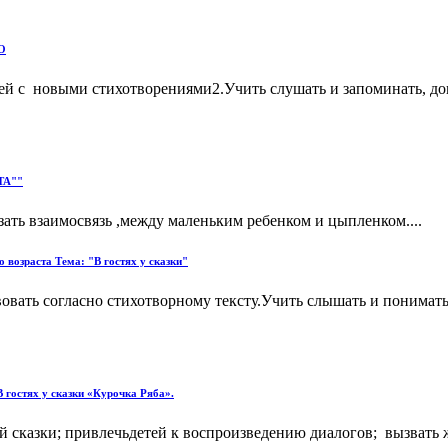
О
тей с новыми стихотворениями2.Учить слушать и запоминать, до
ТА""
ать взаимосвязь ,между маленьким ребенком и цыпленком....
 возраста Тема: "В гостях у сказки"
вовать согласно стихотворному тексту.Учить слышать и понимат
В гостях у сказки «Курочка Ряба».
й сказки; привлечьдетей к воспроизведению диалогов; вызвать 