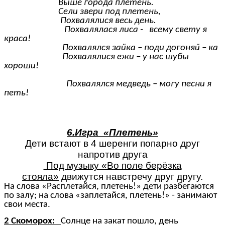
Выше города плетень.
Сели звери под плетень,
Похвалялися весь день.
Похвалялася лиса - всему свету я
краса!
Похвалялся зайка – поди догоняй – ка
Похвалялися ежи – у нас шубы
хороши!
Похвалялся медведь – могу песни я
петь!
6.Игра «Плетень»
Дети встают в 4 шеренги попарно друг
напротив друга
Под музыку «Во поле берёзка
стояла»
движутся навстречу друг другу.
На слова «Расплетайся, плетень!» дети разбегаются
по залу; на слова «заплетайся, плетень!» - занимают
свои места.
2 Скоморох:
Солнце на закат пошло, день