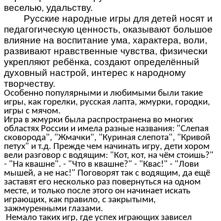
веселью, удальству.
Русские народные игры для детей носят и
педагогическую ценность, оказывают большое
влияние на воспитание ума, характера, воли,
развивают нравственные чувства, физически
укрепляют ребёнка, создают определённый
духовный настрой, интерес к народному
творчеству.
Особенно популярными и любимыми были такие
игры, как горелки, русская лапта, жмурки, городки,
игры с мячом.
Игра в жмурки была распространена во многих
областях России и имела разные названия: "Слепая
сковорода", "Жмачки", "Куриная слепота", "Кривой
петух" и т.д. Прежде чем начинать игру, дети хором
вели разговор с водящим: "Кот, кот, на чём стоишь?"
- "На квашне". - "Что в квашне?" - "Квас!" - "Лови
мышей, а не нас!" Поговорят так с водящим, да ещё
заставят его несколько раз повернуться на одном
месте, и только после этого он начинает искать
играющих, как правило, с закрытыми,
зажмуренными глазами.
Немало таких игр, где успех играющих зависел