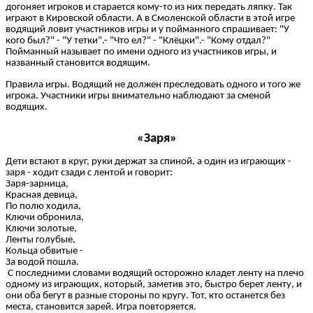
догоняет игроков и старается кому-то из них передать ляпку. Так
играют в Кировской области. А в Смоленской области в этой игре
водящий ловит участников игры и у пойманного спрашивает: "У
кого был?" - "У тетки".- "Что ел?" - "Клёцки".- "Кому отдал?"
Пойманный называет по имени одного из участников игры, и
названный становится водящим.
Правила игры. Водящий не должен преследовать одного и того же
игрока. Участники игры внимательно наблюдают за сменой
водящих.
«Заря»
Дети встают в круг, руки держат за спиной, а один из играющих -
заря - ходит сзади с лентой и говорит:
Заря-зарница,
Красная девица,
По полю ходила,
Ключи обронила,
Ключи золотые,
Ленты голубые,
Кольца обвитые -
За водой пошла.
С последними словами водящий осторожно кладет ленту на плечо
одному из играющих, который, заметив это, быстро берет ленту, и
они оба бегут в разные стороны по кругу. Тот, кто останется без
места, становится зарей. Игра повторяется.