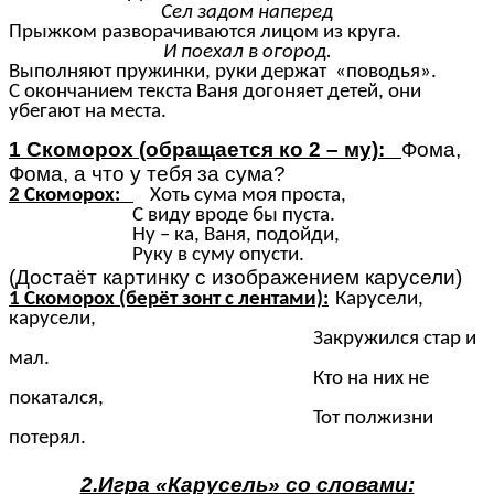
Сел задом наперед
Прыжком разворачиваются лицом из круга.
И поехал в огород.
Выполняют пружинки, руки держат «поводья».
С окончанием текста Ваня догоняет детей, они
убегают на места.
1 Скоморох (обращается ко 2 – му):
Фома,
Фома, а что у тебя за сума?
2 Скоморох:
Хоть сума моя проста,
С виду вроде бы пуста.
Ну – ка, Ваня, подойди,
Руку в суму опусти.
(Достаёт картинку с изображением карусели)
1 Скоморох (берёт зонт с лентами):
Карусели,
карусели,
Закружился стар и
мал.
Кто на них не
покатался,
Тот полжизни
потерял.
2.Игра «Карусель» со словами: