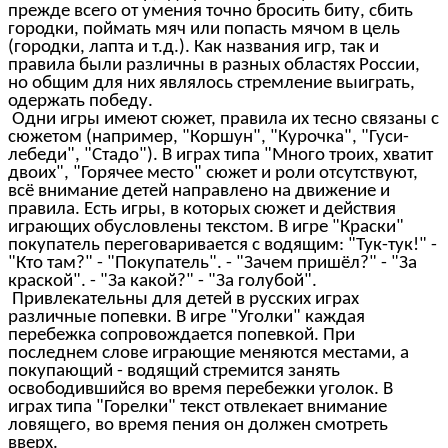
прежде всего от умения точно бросить биту, сбить
городки, поймать мяч или попасть мячом в цель
(городки, лапта и т.д.). Как названия игр, так и
правила были различны в разных областях России,
но общим для них являлось стремление выиграть,
одержать победу.
Одни игры имеют сюжет, правила их тесно связаны с
сюжетом (например, "Коршун", "Курочка", "Гуси-
лебеди", "Стадо"). В играх типа "Много троих, хватит
двоих", "Горячее место" сюжет и роли отсутствуют,
всё внимание детей направлено на движение и
правила. Есть игры, в которых сюжет и действия
играющих обусловлены текстом. В игре "Краски"
покупатель переговаривается с водящим: "Тук-тук!" -
"Кто там?" - "Покупатель". - "Зачем пришёл?" - "За
краской". - "За какой?" - "За голубой".
Привлекательны для детей в русских играх
различные попевки. В игре "Уголки" каждая
перебежка сопровождается попевкой. При
последнем слове играющие меняются местами, а
покупающий - водящий стремится занять
освободившийся во время перебежки уголок. В
играх типа "Горелки" текст отвлекает внимание
ловящего, во время пения он должен смотреть
вверх.