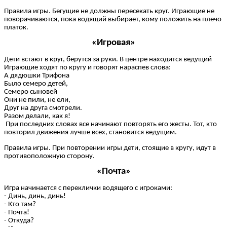
Правила игры. Бегущие не должны пересекать круг. Играющие не
поворачиваются, пока водящий выбирает, кому положить на плечо
платок.
«Игровая»
Дети встают в круг, берутся за руки. В центре находится ведущий
Играющие ходят по кругу и говорят нараспев слова:
А дядюшки Трифона
Было семеро детей,
Семеро сыновей
Они не пили, не ели,
Друг на друга смотрели.
Разом делали, как я!
При последних словах все начинают повторять его жесты. Тот, кто
повторил движения лучше всех, становится ведущим.
Правила игры. При повторении игры дети, стоящие в кругу, идут в
противоположную сторону.
«Почта»
Игра начинается с переклички водящего с игроками:
- Динь, динь, динь!
- Кто там?
- Почта!
- Откуда?