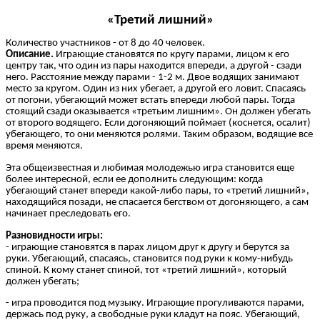
«Третий лишний»
Количество участников - от 8 до 40 человек.
Описание.
Играющие становятся по кругу парами, лицом к его
центру так, что один из пары находится впереди, а другой - сзади
него. Расстояние между парами - 1-2 м. Двое водящих занимают
место за кругом. Один из них убегает, а другой его ловит. Спасаясь
от погони, убегающий может встать впереди любой пары. Тогда
стоящий сзади оказывается «третьим лишним». Он должен убегать
от второго водящего. Если догоняющий поймает (коснется, осалит)
убегающего, то они меняются ролями. Таким образом, водящие все
время меняются.
Эта общеизвестная и любимая молодежью игра становится еще
более интересной, если ее дополнить следующим: когда
убегающий станет впереди какой-либо пары, то «третий лишний»,
находящийся позади, не спасается бегством от догоняющего, а сам
начинает преследовать его.
Разновидности игры:
- играющие становятся в парах лицом друг к другу и берутся за
руки. Убегающий, спасаясь, становится под руки к кому-нибудь
спиной. К кому станет спиной, тот «третий лишний», который
должен убегать;
- игра проводится под музыку. Играющие прогуливаются парами,
держась под руку, а свободные руки кладут на пояс. Убегающий,