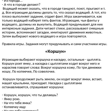
- Из города...
- А что в городе делают?
Водящий может сказать, что в городе танцуют, поют, прыгают и т.
д. Все играющие должны делать то, что сказал водящий. А тот, кто
плохо выполняет задание, отдает фант. Игра заканчивается, как
только водящий наберет пять фантов. Играющие, чьи фанты у
водящего, должны их выкупить. Водящий придумывает для них
интересные задания. Дети читают стихи, рассказывают смешные
истории, вспоминают загадки, имитируют движения животных.
Затем выбирают нового водящего и игра повторяется.
Правила игры. Задания могут придумывать и сами участники игры.
«Коршун»
Играющие выбирают коршуна и наседку, остальные - цыплята.
Коршун роет ямку, а наседка с цыплятами ходит вокруг него и
нараспев говорит слова: Вокруг коршуна хожу, По три денежки
ношу, По копеечке, По совелочке.
Коршун продолжает рыть землю, он ходит вокруг ямки, встает,
машет крыльями, приседает. Наседка с цыплятами
останавливается, спрашивает коршуна:
- Коршун, коршун, что ты делаешь?
- Ямку рою.
- На что тебе ямка?
- Копеечку ищу