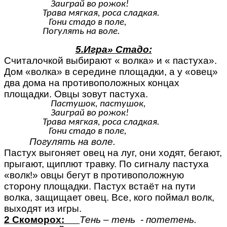
Заиграй во рожок!
Трава мягкая, роса сладкая.
Гони стадо в поле,
Погулять на воле.
5.Игра» Стадо:
Считалочкой выбирают « волка» и « пастуха».
Дом «волка» в середине площадки, а у «овец»
два дома на противоположных концах
площадки. Овцы зовут пастуха.
Пастушок, пастушок,
Заиграй во рожок!
Трава мягкая, роса сладкая.
Гони стадо в поле,
Погулять на воле.
Пастух выгоняет овец на луг, они ходят, бегают,
прыгают, щиплют травку. По сигналу пастуха
«волк!» овцы бегут в противоположную
сторону площадки. Пастух встаёт на пути
волка, защищает овец. Все, кого поймал волк,
выходят из игры.
2 Скоморох:
Тень – тень - потетень.