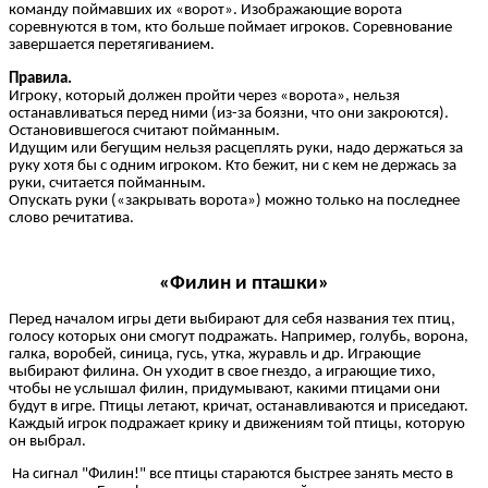
команду поймавших их «ворот». Изображающие ворота
соревнуются в том, кто больше поймает игроков. Соревнование
завершается перетягиванием.
Правила.
Игроку, который должен пройти через «ворота», нельзя
останавливаться перед ними (из-за боязни, что они закроются).
Остановившегося считают пойманным.
Идущим или бегущим нельзя расцеплять руки, надо держаться за
руку хотя бы с одним игроком. Кто бежит, ни с кем не держась за
руки, считается пойманным.
Опускать руки («закрывать ворота») можно только на последнее
слово речитатива.
«Филин и пташки»
Перед началом игры дети выбирают для себя названия тех птиц,
голосу которых они смогут подражать. Например, голубь, ворона,
галка, воробей, синица, гусь, утка, журавль и др. Играющие
выбирают филина. Он уходит в свое гнездо, а играющие тихо,
чтобы не услышал филин, придумывают, какими птицами они
будут в игре. Птицы летают, кричат, останавливаются и приседают.
Каждый игрок подражает крику и движениям той птицы, которую
он выбрал.
На сигнал "Филин!" все птицы стараются быстрее занять место в