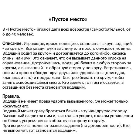
«Пустое место»
В «Пустое место» играют дети всех возрастов (самостоятельно), от
6 до 40 человек.
Описание.
Играющие, кроме водящего, становятся в круг, водящий
- за кругом. Все кладут руки за спину или просто опускают их вниз.
Водящий ходит за кругом и дотрагивается до кого-либо, касаясь
спины или рук. Это означает, что он вызывает данного игрока на
соревнование. Дотронувшись, водящий бежит в любую сторону за
кругом, а вызванный - в обратную сторону по кругу. Встретившись,
они или просто обходят яруг друга или здороваются (приседая,
кланяясь и т. п.) и продолжают быстрее бежать по кругу, чтобы
занять освободившееся место. Кто займет, тот там и остается, а
оставшийся без места становится водящим.
Правила.
Водящий не имеет права ударять вызываемого. Он может только
коснуться его.
Водящий может сразу броситься бежать в ту или другую сторону.
Вызванный следит за ним и, как только увидит, в каком управлении
он бежит, устремляется в обратную сторону по кругу.
При встрече выполняют разные задания (по договоренности). Кто
не выполнит, тот становится водящим.