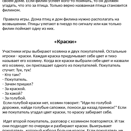
своем доме. Если филин успеет кого-то поймать, то он должен
угадать, что это за птица. Только верно названная птица становится
филином.
Правила игры. Дома птиц и дом филина нужно располагать на
возвышении. Птицы улетают в гнездо по сигналу или как только
филин поймает одну из них.
«Краски»
Участники игры выбирают хозяина и двух покупателей. Остальные
игроки - краски. Каждая краска придумывает себе цвет и тихо
называет его хозяину. Когда все краски выбрали себе цвет и назвали
его хозяину, он приглашает одного из покупателей. Покупатель
стучит: Тук, тук!
- Кто там?
- Покупатель.
- Зачем пришел?
- За краской.
- За какой?
- За голубой.
Если голубой краски нет, хозяин говорит: "Иди по голубой
дорожке, найди голубые сапожки, поноси да назад принеси!" Если
же покупатель угадал цвет краски, то краску забирает себе.
Идет второй покупатель, разговор с хозяином повторяется. И так
они подходят по очереди и разбирают краски. Выигрывает
покупатель, который набрал больше красок. Если покупатель не