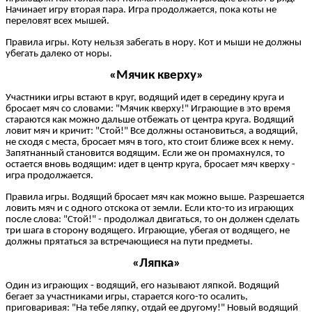
Начинает игру вторая пара. Игра продолжается, пока коты не
переловят всех мышей.
Правила игры. Коту нельзя забегать в нору. Кот и мыши не должны
убегать далеко от норы.
«Мячик кверху»
Участники игры встают в круг, водящий идет в середину круга и
бросает мяч со словами: "Мячик кверху!" Играющие в это время
стараются как можно дальше отбежать от центра круга. Водящий
ловит мяч и кричит: "Стой!" Все должны остановиться, а водящий,
не сходя с места, бросает мяч в того, кто стоит ближе всех к нему.
Запятнанный становится водящим. Если же он промахнулся, то
остается вновь водящим: идет в центр круга, бросает мяч кверху -
игра продолжается.
Правила игры. Водящий бросает мяч как можно выше. Разрешается
ловить мяч и с одного отскока от земли. Если кто-то из играющих
после слова: "Стой!" - продолжал двигаться, то он должен сделать
три шага в сторону водящего. Играющие, убегая от водящего, не
должны прятаться за встречающиеся на пути предметы.
«Ляпка»
Один из играющих - водящий, его называют ляпкой. Водящий
бегает за участниками игры, старается кого-то осалить,
приговаривая: "На тебе ляпку, отдай ее другому!" Новый водящий