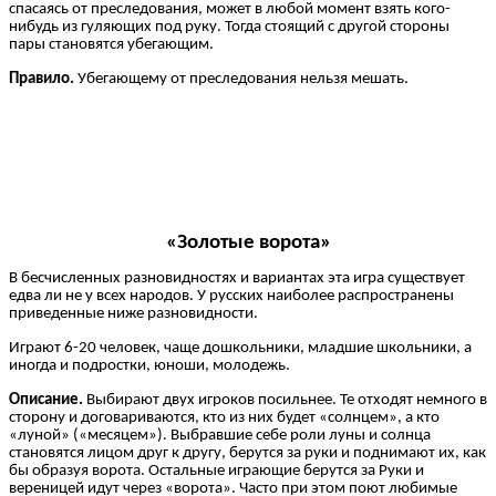
спасаясь от преследования, может в любой момент взять кого-
нибудь из гуляющих под руку. Тогда стоящий с другой стороны
пары становятся убегающим.
Правило.
Убегающему от преследования нельзя мешать.
«Золотые ворота»
В бесчисленных разновидностях и вариантах эта игра существует
едва ли не у всех народов. У русских наиболее распространены
приведенные ниже разновидности.
Играют 6-20 человек, чаще дошкольники, младшие школьники, а
иногда и подростки, юноши, молодежь.
Описание.
Выбирают двух игроков посильнее. Те отходят немного в
сторону и договариваются, кто из них будет «солнцем», а кто
«луной» («месяцем»). Выбравшие себе роли луны и солнца
становятся лицом друг к другу, берутся за руки и поднимают их, как
бы образуя ворота. Остальные играющие берутся за Руки и
вереницей идут через «ворота». Часто при этом поют любимые