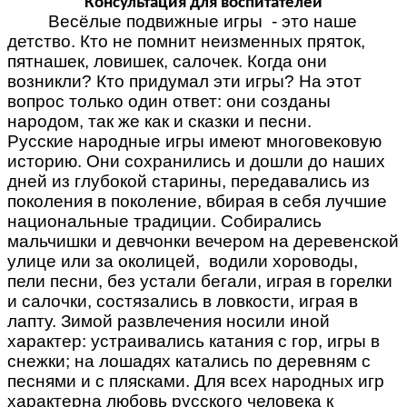
Консультация для воспитателей
Весёлые подвижные игры - это наше
детство. Кто не помнит неизменных пряток,
пятнашек, ловишек, салочек. Когда они
возникли? Кто придумал эти игры? На этот
вопрос только один ответ: они созданы
народом, так же как и сказки и песни.
Русские народные игры имеют многовековую
историю. Они сохранились и дошли до наших
дней из глубокой старины, передавались из
поколения в поколение, вбирая в себя лучшие
национальные традиции. Собирались
мальчишки и девчонки вечером на деревенской
улице или за околицей, водили хороводы,
пели песни, без устали бегали, играя в горелки
и салочки, состязались в ловкости, играя в
лапту. Зимой развлечения носили иной
характер: устраивались катания с гор, игры в
снежки; на лошадях катались по деревням с
песнями и с плясками. Для всех народных игр
характерна любовь русского человека к