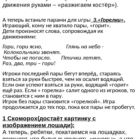
движения руками – «разжигаем костёр»).
А теперь встаньте парами для
игры
3.«Горелки».
Играющий, кому не хватило пары, «горит».
Дети произносят слова, сопровождая их
движениями:
Гори, гори ясно, Глянь на небо -
Колокольчики звенят.
Чтобы не погасло. Птички летят,
Раз, два, три – гори!
Игроки последней пары бегут вперёд, стараясь
взяться за руки быстрее, чем их осалит водящий.
Если они успеют взяться за руки, водящий «горит»
ещё раз. Если « горелка» салит одного из игроков, то
становится с ним в пару.
Игрок без пары становится «горелкой». Игра
продолжается до тех пор, пока все пары не пробегут.
1 Скоморох(достаёт картинку с
изображением лошади):
А теперь, ребятки, покатаемся на лошадках,
поясняет, что будут выполнять «кучеры», а что