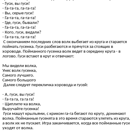
- Гуси, вы гуси!
- Га-га-га, га-га-га!
- Вы, серые гуси!
- Га-га-га, га-га-га!
- Где, гуси, бывали?
- Га-га-га, га-га-га!
- Кого, гуси, видали?
- Га-га-га, га-га-га!
С окончанием последних слов волк выбегает из круга и старается
поймать гусенка. Гуси разбегаются и прячутся за стоящих в
хороводе. Пойманного гусенка волк ведет в середину круга - в
логово. Гуси встают в круг и отвечают:
Мы видели волка,
Унес волк гусенка,
Самого лучшего.
Самого большого
Далее следует перекличка хоровода и гусей:
- А, гуси, вы гуси!
- Га-га га, га га га!
- Щиплите-ка волка,
Выручайте гусенка!
Гуси машут крыльями, с криком га-га бегают по кругу, донимают
волка. Пойманные гусенята в это время стараются улететь из круга,
а волк их не пускает. Игра заканчивается, когда все пойманные гуси
уходят от волка.