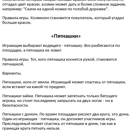
отгадал цвет краски, хозяин может дать и более сложное задание,
например: "Скачи на одной ножке по голубой дорожке".
Правила игры. Хозяином становится покупатель, который угадал
больше красок.
«Пятнашки»
Играющие выбирают водящего - пятнашку. Все разбегаются по
площадке, а пятнашка их ловит.
Правила игры. Тот, кого пятнашка коснется рукой, становится
пятнашкой.
Варианты.
Пятнашки, ноги от земли. Играющий может спастись от пятнашки,
если встанет на какой-то предмет.
Пятнашки-зайки. Пятнашка может запятнать только бегущего
игрока, но стоит последнему запрыгать на двух ногах - он в
безопасности.
Пятнашки с домом. По краям площадки рисуют два круга, это дома.
Один из играющих - пятнашка, он догоняет участников игры.
Преследуемый может спастись от пятнашки в доме, так как в
границах круга пятнать нельзя.