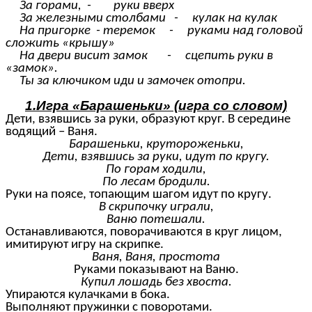
За горами, - руки вверх
За железными столбами - кулак на кулак
На пригорке - теремок - руками над головой
сложить «крышу»
На двери висит замок - сцепить руки в
«замок».
Ты за ключиком иди и замочек отопри.
1.Игра «Барашеньки» (игра со словом)
Дети, взявшись за руки, образуют круг. В середине
водящий – Ваня.
Барашеньки, крутороженьки,
Дети, взявшись за руки, идут по кругу.
По горам ходили,
По лесам бродили.
Руки на поясе, топающим шагом идут по кругу.
В скрипочку играли,
Ваню потешали.
Останавливаются, поворачиваются в круг лицом,
имитируют игру на скрипке.
Ваня, Ваня, простота
Руками показывают на Ваню.
Купил лошадь без хвоста.
Упираются кулачками в бока.
Выполняют пружинки с поворотами.