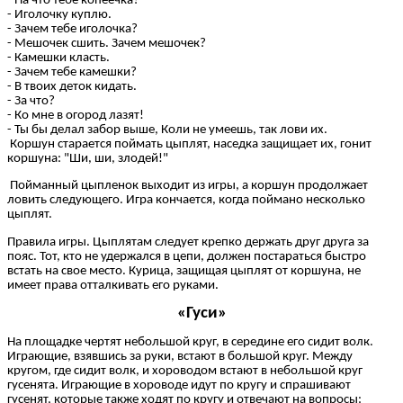
- На что тебе копеечка?
- Иголочку куплю.
- Зачем тебе иголочка?
- Мешочек сшить. Зачем мешочек?
- Камешки класть.
- Зачем тебе камешки?
- В твоих деток кидать.
- За что?
- Ко мне в огород лазят!
- Ты бы делал забор выше, Коли не умеешь, так лови их.
Коршун старается поймать цыплят, наседка защищает их, гонит
коршуна: "Ши, ши, злодей!"
Пойманный цыпленок выходит из игры, а коршун продолжает
ловить следующего. Игра кончается, когда поймано несколько
цыплят.
Правила игры. Цыплятам следует крепко держать друг друга за
пояс. Тот, кто не удержался в цепи, должен постараться быстро
встать на свое место. Курица, защищая цыплят от коршуна, не
имеет права отталкивать его руками.
«Гуси»
На площадке чертят небольшой круг, в середине его сидит волк.
Играющие, взявшись за руки, встают в большой круг. Между
кругом, где сидит волк, и хороводом встают в небольшой круг
гусенята. Играющие в хороводе идут по кругу и спрашивают
гусенят, которые также ходят по кругу и отвечают на вопросы: