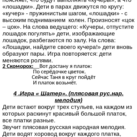
«лошадки». Дети в парах движутся по кругу:
«кучер» - пружинистым шагом, «лошадки» - с
высоким подниманием колен. Произносят «цок
– цок». На слова ведущего: «Кучеры, отпустите
лошадок погулять» дети, изображающие
лошадок, разбегаются по залу. На слова:
«Лошадки, найдите своего кучера!» дети вновь
образуют пары. Игра повторяется: дети
меняются ролями.
2 Скоморох:
Вот достану я платок:
По серёдочке цветок.
Сейчас Таня в круг пойдёт
И платок возьмёт.
4 .Игра « Шатер». (плясовая рус.нар.
мелодия)
Дети встают вокруг трех стульев, на каждом из
которых раскинут красивый большой платок,
все платки разные.
Звучит плясовая русская народная мелодия.
Дети водят хоровод вокруг каждого платка,