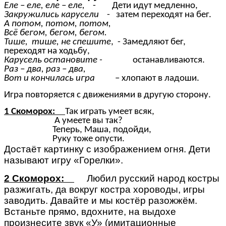
Еле – еле, еле – еле,
- Дети идут медленно,
Закружились карусели
- затем переходят на бег.
А потом, потом, потом,
Всё бегом, бегом, бегом.
Тише, тише, не спешите
, - Замедляют бег,
переходят на ходьбу,
Карусель остановите -
останавливаются.
Раз – два, раз – два,
Вот и кончилась игра
– хлопают в ладоши.
Игра повторяется с движениями в другую сторону.
1 Скоморох:
Так играть умеет всяк,
А умеете вы так?
Теперь, Маша, подойди,
Руку тоже опусти.
Достаёт картинку с изображением огня. Дети
называют игру «Горелки».
2 Скоморох:
Любил русский народ костры
разжигать, да вокруг костра хороводы, игры
заводить. Давайте и мы костёр разожжём.
Встаньте прямо, вдохните, на выдохе
произнесите звук «У» (имитационные