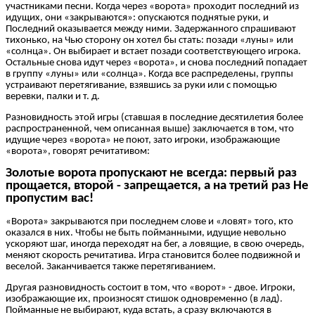
участниками песни. Когда через «ворота» проходит последний из
идущих, они «закрываются»: опускаются поднятые руки, и
Последний оказывается между ними. Задержанного спрашивают
тихонько, на Чью сторону он хотел бы стать: позади «луны» или
«солнца». Он выбирает и встает позади соответствующего игрока.
Остальные снова идут через «ворота», и снова последний попадает
в группу «луны» или «солнца». Когда все распределены, группы
устраивают перетягивание, взявшись за руки или с помощью
веревки, палки и т. д.
Разновидность этой игры (ставшая в последние десятилетия более
распространенной, чем описанная выше) заключается в том, что
идущие через «ворота» не поют, зато игроки, изображающие
«ворота», говорят речитативом:
Золотые ворота пропускают не всегда: первый раз
прощается, второй - запрещается, а на третий раз Не
пропустим вас!
«Ворота» закрываются при последнем слове и «ловят» того, кто
оказался в них. Чтобы не быть пойманными, идущие невольно
ускоряют шаг, иногда переходят на бег, а ловящие, в свою очередь,
меняют скорость речитатива. Игра становится более подвижной и
веселой. Заканчивается также перетягиванием.
Другая разновидность состоит в том, что «ворот» - двое. Игроки,
изображающие их, произносят стишок одновременно (в лад).
Пойманные не выбирают, куда встать, а сразу включаются в