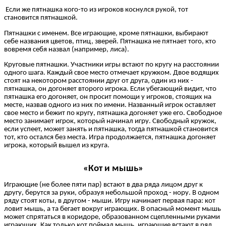
Если же пятнашка кого-то из игроков коснулся рукой, тот
становится пятнашкой.
Пятнашки с именем. Все играющие, кроме пятнашки, выбирают
себе названия цветов, птиц, зверей. Пятнашка не пятнает того, кто
вовремя себя назвал (например, лиса).
Круговые пятнашки. Участники игры встают по кругу на расстоянии
одного шага. Каждый свое место отмечает кружком. Двое водящих
стоят на некотором расстоянии друг от друга, один из них -
пятнашка, он догоняет второго игрока. Если убегающий видит, что
пятнашка его догоняет, он просит помощи у игроков, стоящих на
месте, назвав одного из них по имени. Названный игрок оставляет
свое место и бежит по кругу, пятнашка догоняет уже его. Свободное
место занимает игрок, который начинал игру. Свободный кружок,
если успеет, может занять и пятнашка, тогда пятнашкой становится
тот, кто остался без места. Игра продолжается, пятнашка догоняет
игрока, который вышел из круга.
«Кот и мышь»
Играющие (не более пяти пар) встают в два ряда лицом друг к
другу, берутся за руки, образуя небольшой проход - нору. В одном
ряду стоят коты, в другом - мыши. Игру начинает первая пара: кот
ловит мышь, а та бегает вокруг играющих. В опасный момент мышь
может спрятаться в коридоре, образованном сцепленными руками
играющих. Как только кот поймал мышь, играющие встают в ряд.