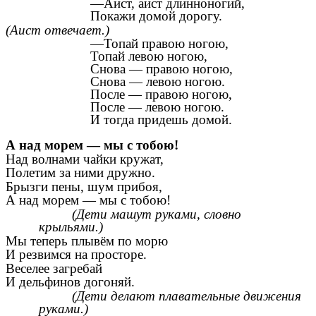
—Аист, аист длинноногий,
Покажи домой дорогу.
(Аист отвечает.)
—Топай правою ногою,
Топай левою ногою,
Снова — правою ногою,
Снова — левою ногою.
После — правою ногою,
После — левою ногою.
И тогда придешь домой.
А над морем — мы с тобою!
Над волнами чайки кружат,
Полетим за ними дружно.
Брызги пены, шум прибоя,
А над морем — мы с тобою!
(Дети машут руками, словно
крыльями.)
Мы теперь плывём по морю
И резвимся на просторе.
Веселее загребай
И дельфинов догоняй.
(Дети делают плавательные движения
руками.)