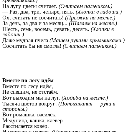
крылышками.)
На лугу цветы считает.
(Считаем пальчиком.)
— Раз, два, три, четыре, пять.
(Хлопки в ладоши.)
Ох, считать не сосчитать!
(Прыжки на месте.)
За день, за два и за месяц...
(Шагаем на месте.)
Шесть, семь, восемь, девять, десять.
(Хлопки в
ладоши.)
Даже мудрая пчела
(Машем руками-крылышками.)
Сосчитать бы не смогла!
(Считаем пальчиком.)
Вместе по лесу идём
Вместе по лесу идём,
Не спешим, не отстаём.
Вот выходим мы на луг.
(Ходьба на месте.)
Тысяча цветов вокруг!
(Потягивания — руки в
стороны.)
Вот ромашка, василёк,
Медуница, кашка, клевер.
Расстилается ковёр.
И направо и налево.
(Наклониться и коснуться