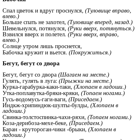
Спал цветок и вдруг проснулся,
(Туловище вправо,
влево.)
Больше спать не захотел,
(Туловище вперед, назад.)
Шевельнулся, потянулся,
(Руки вверх, потянуться.)
Взвился вверх и полетел
. (Руки вверх, вправо,
влево.)
Солнце утром лишь проснется,
Бабочка кружит и вьется.
(Покружиться.)
Бегут, бегут со двора
Бегут, бегут со двора
(Шагаем на месте.)
Гулять, гулять в луга:
(Прыжки на месте.)
Курка-гарабурка-каки-таки,
(Хлопаем в ладоши.)
Утка-поплавутка-бряки-кряки,
(Топаем ногами.)
Гусь-водомусь-гаги-ваги,
(Приседаем.)
Индкж-хрипиндюк-шулты-булды,
(Хлопаем в
ладоши.)
Свинка-толстоспинка-чахи-ряхи,
(Топаем ногами.)
Коза-дерибоза-мехе-беке,
(Приседаем.)
Баран - крутороган-чики -брыки,
(Хлопаем в
ладоши.)