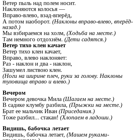
Ветер пыль над полем носит.
Наклоняются колосья —
Вправо-влево, взад-вперёд,
А потом наоборот.
(Наклоны вправо-влево, вперёд-
назад.)
Мы взбираемся на холм,
(Ходьба на месте.)
Там немного отдохнём.
(Дети садятся.)
Ветер тихо клен качает
Ветер тихо клен качает,
Вправо, влево наклоняет:
Раз - наклон и два - наклон,
Зашумел листвою клен.
(Ноги на ширине плеч, руки за голову. Наклоны
туловища вправо и влево.)
Вечером
Вечером девочка Мила
(Шагаем на месте.)
В садике клумбу разбила,
(Прыжки на месте.)
Брат ее мальчик Иван
(Приседания.)
Тоже разбил... стакан!
(Хлопаем в ладоши.)
Видишь, бабочка летает
Видишь, бабочка летает,
(Машем руками-