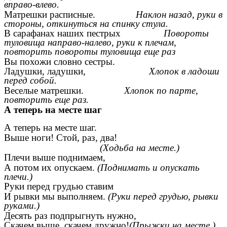
вправо-влево.
Матрешки расписные.
Наклон назад, руки в
стороны, откинуться на спинку стула.
В сарафанах наших пестрых
Повороты
туловища направо-налево, руки к плечам,
повторить повороты туловища еще раз
Вы похожи словно сестры.
Ладушки, ладушки,
Хлопок в ладоши
перед собой.
Веселые матрешки.
Хлопок по парте,
повторить еще раз.
А теперь на месте шаг
А теперь на месте шаг.
Выше ноги! Стой, раз, два!
(Ходьба на месте.)
Плечи выше поднимаем,
А потом их опускаем.
(Поднимать и опускать
плечи.)
Руки перед грудью ставим
И рывки мы выполняем.
(Руки перед грудью, рывки
руками.)
Десять раз подпрыгнуть нужно,
Скачем выше, скачем дружно!
(Прыжки на месте.)