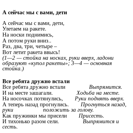
А сейчас мы с вами, дети
А сейчас мы с вами, дети,
Улетаем на ракете.
На носки поднимись,
А потом руки вниз..
Раз, два, три, четыре –
Вот летит ракета ввысь!
(1—2 — стойка на носках, руки вверх, ладони
образуют «купол ракеты»; 3—4 — основная
стойка.)
Все ребята дружно встали
Все ребята дружно встали
Выпрямится.
И на месте зашагали.
Ходьба на месте.
На носочках потянулись,
Руки поднять вверх.
А теперь назад прогнулись.
Прогнуться назад,
руки
положить за голову.
Как пружинки мы присели
Присесть.
И тихонько разом сели.
Выпрямится и
сесть.