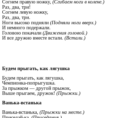
Согнем правую ножку,
(Сгибаем ноги в колене.)
Раз, два, три!
Согнем левую ножку,
Раз, два, три.
Ноги высоко подняли
(Подняли ноги вверх.)
И немного подержали.
Головою покачали
(Движения головой.)
И все дружно вместе встали.
(Встали.)
Будем прыгать, как лягушка
Будем прыгать, как лягушка,
Чемпионка-попрыгушка.
За прыжком — другой прыжок,
Выше прыгаем, дружок!
(Прыжки.)
Ванька-встанька
Ванька-встанька,
(Прыжки на месте.)
Приседай-ка.
(Приседания.)