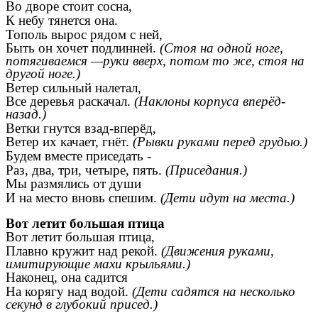
Во дворе стоит сосна,
К небу тянется она.
Тополь вырос рядом с ней,
Быть он хочет подлинней.
(Стоя на одной ноге,
потягиваемся —руки вверх, потом то же, стоя на
другой ноге.)
Ветер сильный налетал,
Все деревья раскачал.
(Наклоны корпуса вперёд-
назад.)
Ветки гнутся взад-вперёд,
Ветер их качает, гнёт.
(Рывки руками перед грудью.)
Будем вместе приседать -
Раз, два, три, четыре, пять.
(Приседания.)
Мы размялись от души
И на место вновь спешим.
(Дети идут на места.)
Вот летит большая птица
Вот летит большая птица,
Плавно кружит над рекой.
(Движения руками,
имитирующие махи крыльями.)
Наконец, она садится
На корягу над водой.
(Дети садятся на несколько
секунд в глубокий присед.)