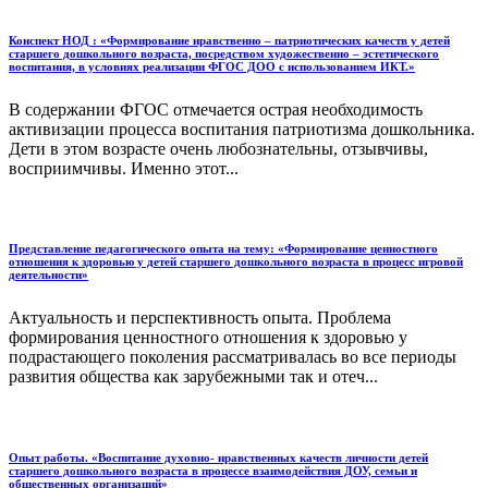
Конспект НОД : «Формирование нравственно – патриотических качеств у детей
старшего дошкольного возраста, посредством художественно – эстетического
воспитания, в условиях реализации ФГОС ДОО с использованием ИКТ.»
В содержании ФГОС отмечается острая необходимость
активизации процесса воспитания патриотизма дошкольника.
Дети в этом возрасте очень любознательны, отзывчивы,
восприимчивы. Именно этот...
Представление педагогического опыта на тему: «Формирование ценностного
отношения к здоровью у детей старшего дошкольного возраста в процесс игровой
деятельности»
Актуальность и перспективность опыта. Проблема
формирования ценностного отношения к здоровью у
подрастающего поколения рассматривалась во все периоды
развития общества как зарубежными так и отеч...
Опыт работы. «Воспитание духовно- нравственных качеств личности детей
старшего дошкольного возраста в процессе взаимодействия ДОУ, семьи и
общественных организаций»