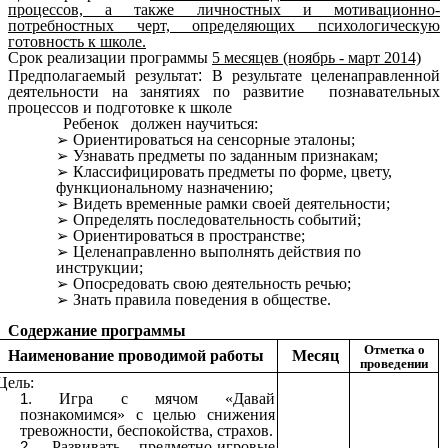
процессов, а также личностных и мотивационно-
потребностных черт, определяющих психологическую
готовность к школе.
Срок реализации программы
5 месяцев (ноябрь - март 2014)
Предполагаемый результат
:
В результате целенаправленной
деятельности на занятиях по развитие познавательных
процессов и подготовке к школе
Ребенок должен научиться:
Ориентироваться на сенсорные эталоны;
Узнавать предметы по заданным признакам;
Классифицировать предметы по форме, цвету,
функциональному назначению;
Видеть временные рамки своей деятельности;
Определять последовательность событий;
Ориентироваться в пространстве;
Целенаправленно выполнять действия по
инструкции;
Опосредовать свою деятельность речью;
Знать правила поведения в обществе.
Содержание программы
Отметка о
Наименование проводимой работы
Месяц
проведении
Цель:
Игра с мячом «Давай
познакомимся» с целью снижения
тревожности, беспокойства, страхов.
Развивать предметно-игровые