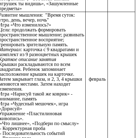
игрушек ты видишь», «Зашумленные
предметы»
Развитие мышления: "Время суток:
утро, день, вечер, ночь"
Игра
«Что изменилось?»
Цели
: продолжать формировать
пространственное мышление; развивать
пространственное восприятие;
тренировать зрительную память.
Материал:
карточка с 9 квадратами и
комплект из 9 разноцветных крышек
Краткое описание занятия
Крышки раскладываются по всем
квадратам. Ребенок запоминает
расположение крышек на карточке.
Затем закрывает глаза, и 2, 3, 4 крышки
февраль
меняются местами. Затем находит
изменения.
Игра «Нарисуй такой же коврик» -
внимание, память
Игра «Чудесный мешочек», игра
«Дорисуй»
Упражнение «Пластилиновая
живопись».
«Что лишнее», «Подбери по смыслу»
- Корректурная проба
- Последовательность событий