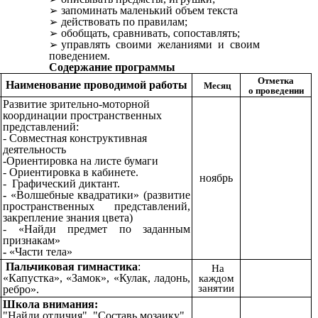
запоминать маленький объем текста
действовать по правилам;
обобщать, сравнивать, сопоставлять;
управлять своими желаниями и своим
поведением.
Содержание программы
Отметка
Наименование проводимой работы
Месяц
о проведении
Развитие зрительно-моторной
координации пространственных
представлений:
- Совместная конструктивная
деятельность
-Ориентировка на листе бумаги
- Ориентировка в кабинете.
ноябрь
- Графический диктант.
-
«Волшебные квадратики» (развитие
пространственных представлений,
закрепление знания цвета)
- «Найди предмет по заданным
признакам»
-
«Части тела»
Пальчиковая гимнастика
:
На
«Капустка», «Замок»,
«Кулак, ладонь,
каждом
занятии
ребро».
Школа внимания:
"Найди отличия", "Составь мозаику",