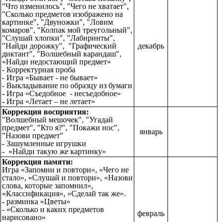
"Что изменилось", "Чего не хватает",
"Сколько предметов изображено на
картинке", "Двуножки", "Ловим
комаров", "Колпак мой треугольный",
"Слушай хлопки", "Лабиринты",
"Найди дорожку", "Графический
декабрь
диктант", "Волшебный карандаш",
«Найди недостающий предмет»
- Корректурная проба
- Игра «Бывает - не бывает»
-
Выкладывание по образцу из бумаги
-
Игра
«Съедобное - несъедобное»
-
Игра «Летает – не летает»
Коррекция восприятия:
"Волшебный мешочек", "Угадай
предмет", "Кто я?", "Покажи нос",
январь
"Назови предмет"
- Зашумленные игрушки
-
«Найди такую же картинку»
Коррекция памяти:
Игра «Запомни и повтори», «Чего не
стало», «Слушай и повтори», «Назови
слова, которые запомнил»,
«Классификация», «Сделай так же».
-
разминка «Цветы»
- «Сколько и каких предметов
февраль
нарисовано»