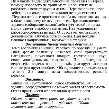
Ни к каким видам деятельности не проявляет интереса,
помощь взрослого не принимает. На занятиях не
работает и мешает другим детям. Перенос показанного
действия на аналогичные задания не осуществляет.
Переход от более простого способа выполнения задания
к более сложному не осуществляет. При выполнении
задания (собирание пазлов) действует силой, иногда
присутствует перебор вариантов. Нет усидчивости,
работоспособность низкая. Отсутствует мотивация к
деятельности. Обучаемость снижена. При неудаче
начинает капризничать, возможны истерики.
Восприятие
(перцептивные действия).
Темп восприятия низкий. Работать по образцу не умеет.
Цвет, форму величину называет, если присутствует
наглядность, показывает квадрат, треугольник, круг,
овал, многоугольник, трапеция. При обследовании
ведет себя неадекватно, на просьбы реагирует частично
или не реагирует вообще. Обследование проводилось в
течение 2-3 минут из-за поведенческих реакций
ребенка.
Внимание
:
Внимание неустойчивое, слабая концентрация, на
задании сосредоточится не может, частая отвлекаемость.
Отказ практически от всех видов деятельности.
Память
:
Объем памяти проверить не удается из-за
поведенческих реакций ребенка. Однако
механическая память хорошая.