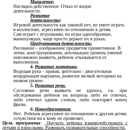
Мышление:
Наглядно-действенное. Отказ от видов
деятельности.
Развитие
деятельности
:
Игровой деятельности как таковой нет, не умеет играть
в коллективе, агрессивен по отношению к детям.
Сам играет с игрушками, но игры однообразные,
манипуляции, чаще просто держит их в руках.
Продуктивная деятельность:
Рисование – изображение предметов примитивное. В
лепке, конструировании, аппликации уровень умений
невозможно выявить, ребенок отказывается от
выполнения.
4.
Развитие моторики
.
Ведущая рука – правая, зрительно - двигательная
координация нарушена, развитие мелкой моторики на
низком уровне.
5.
Развитие речи.
Состояние речи выявить не удалось, т.к. при
обследовании ребенок на вопросы либо не отвечал,
либо отвечал одним словом, либо повторяет конец
фразы.
6.
Новообразования.
Нет. Ребенок агрессивен по отношению к другим детям,
сочувствия ни к кому не проявляет.
Цель программы
:
Научить ребенка взаимодействовать с
детьми и взрослыми. Развивать познавательные способности.