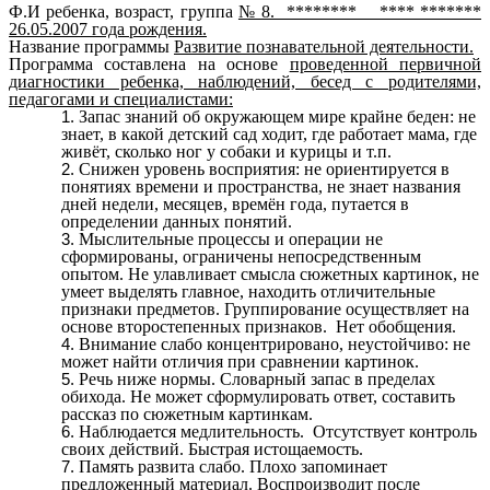
Ф.И ребенка, возраст, группа
№ 8. ******** **** *******
26.05.2007 года рождения.
Название программы
Развитие познавательной деятельности.
Программа составлена на основе
проведенной первичной
диагностики ребенка, наблюдений, бесед с родителями,
педагогами и специалистами:
Запас знаний об окружающем мире крайне беден: не
знает, в какой детский сад ходит, где работает мама, где
живёт, сколько ног у собаки и курицы и т.п.
Снижен уровень восприятия: не ориентируется в
понятиях времени и пространства, не знает названия
дней недели, месяцев, времён года, путается в
определении данных понятий.
Мыслительные процессы и операции не
сформированы, ограничены непосредственным
опытом. Не улавливает смысла сюжетных картинок, не
умеет выделять главное, находить отличительные
признаки предметов. Группирование осуществляет на
основе второстепенных признаков. Нет обобщения.
Внимание слабо концентрировано, неустойчиво: не
может найти отличия при сравнении картинок.
Речь ниже нормы. Словарный запас в пределах
обихода. Не может сформулировать ответ, составить
рассказ по сюжетным картинкам.
Наблюдается медлительность. Отсутствует контроль
своих действий. Быстрая истощаемость.
Память развита слабо. Плохо запоминает
предложенный материал. Воспроизводит после