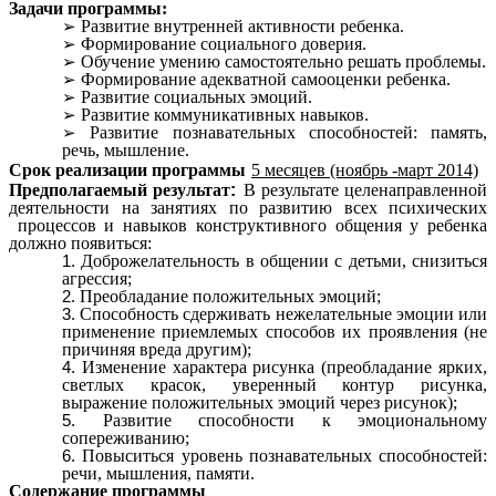
Задачи программы:
Развитие внутренней активности ребенка.
Формирование социального доверия.
Обучение умению самостоятельно решать проблемы.
Формирование адекватной самооценки ребенка.
Развитие социальных эмоций.
Развитие коммуникативных навыков.
Развитие познавательных способностей: память,
речь, мышление.
Срок реализации программы
5 месяцев (ноябрь -март 2014)
Предполагаемый результат
:
В результате целенаправленной
деятельности на занятиях по развитию всех психических
процессов и навыков конструктивного общения у ребенка
должно появиться:
Доброжелательность в общении с детьми, снизиться
агрессия;
Преобладание положительных эмоций;
Способность сдерживать нежелательные эмоции или
применение приемлемых способов их проявления (не
причиняя вреда другим);
Изменение характера рисунка (преобладание ярких,
светлых красок, уверенный контур рисунка,
выражение положительных эмоций через рисунок);
Развитие способности к эмоциональному
сопереживанию;
Повыситься уровень познавательных способностей:
речи, мышления, памяти.
Содержание программы