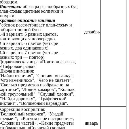
образцом.
Материал:
образцы разнообразных бус,
план-схема; цветные колпачки и
шнурки.
Краткое описание занятия
Ребенок рассматривает план-схему и
собирает по ней бусы:
декабрь
1-й вариант: 5 разных цветов,
повторяющихся поочередно.
2-й вариант: 6 цветов (четыре —
разных, два одинаковых).
3-й вариант: 7 цветов (четыре —
разных; три — повтор).
Дидактическая игра «Повтори фразы»,
«Цифровые ряды».
Школа внимания:
"Найди отличия", "Составь мозаику",
"Что изменилось", "Чего не хватает",
"Сколько предметов изображено на
картинке", "Ловим комаров", "Колпак
мой треугольный", "Слушай хлопки",
"Найди дорожку", "Графический
диктант", "Волшебный карандаш".
Коррекция восприятия:
"Волшебный мешочек", "Угадай
предмет", «Рисуем свое настроение»,
«Сложи из частей», «Какие предметы
январь
изображены», «Сосчитай сколько