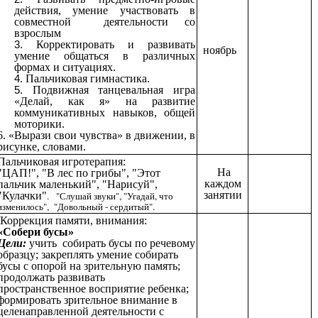
действия, умение участвовать в
совместной деятельности со
взрослым
Корректировать и развивать
ноябрь
умение общаться в различных
формах и ситуациях.
Пальчиковая гимнастика.
Подвижная танцевальная игра
«Делай, как я» на развитие
коммуникативных навыков, общей
моторики.
6. «Вырази свои чувства» в движении, в
рисунке, словами.
Пальчиковая игротерапия:
На
"ЦАП!", "В лес по грибы", "Этот
каждом
пальчик маленький", "Нарисуй",
занятии
"Кулачки"
. "Слушай звуки", "Угадай, что
изменилось", "Довольный - сердитый".
Коррекция памяти, внимания:
«Собери бусы»
Цели:
учить собирать бусы по речевому
образцу; закреплять умение собирать
бусы с опорой на зрительную память;
продолжать развивать
пространственное восприятие ребенка;
формировать зрительное внимание в
целенаправленной деятельности с