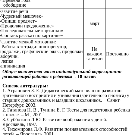
- Времена года
_ обобщение
Развитие речи
«Чудесный мешочек»
«Опиши предмет»
март
«Продолжи предложение»
«Последовательные картинки»
«Составь рассказ по картинке»
Развитие мелкой моторики:
- Работа в тетради: повтори узор,
На
продолжи, графические ряды, продолжи
каждом
Постоянно
заборчик.
занятии
- лепка
-аппликация
Общее количество часов индивидуальной коррекционно-
развивающей работы с ребенком
- 18 часов
Список литературы:
1. Агранович З. Е. Дидактический материал по развитию
зрительного восприятия и узнавания (зрительного гнозиса) у
старших дошкольников и младших школьников. – Санкт-
Петербург, 2003.
2. Гатанова Н. В., Тунина Е. Г. Тесты для подготовки ребенка
к школе. – М., 2001.
3. Субботина Л.Ю. Развитие воображения у детей. –
Ярославль, 1997.
4. Тихомирова Л.Ф. Развитие познавательных способностей
детей. – Ярославль, 2001.