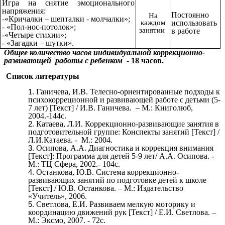
Игра на снятие эмоционального
напряжения:
Постоянно
На
-«Кричалки – шепталки - молчалки»;
каждом
использовать
- «Пол-нос-потолок»;
занятии
в работе
-«Четыре стихии»;
- «Загадки – шутки».
Общее количество часов индивидуальной коррекционно-
развивающей работы с ребенком
- 18 часов.
Список литературы
Ганичева, И.В. Телесно-ориентированные подходы к
психокорреционной и развивающей работе с детьми (5-
7 лет) [Текст] / И.В. Ганичева. – М.: Книголюб,
2004.-144с.
Катаева, Л.И. Коррекционно-развивающие занятия в
подготовительной группе: Конспекты занятий [Текст] /
Л.И.Катаева. - М.: 2004.
Осипова, А.А. Диагностика и коррекция внимания
[Текст]: Программа для детей 5-9 лет/ А.А. Осипова. -
М.: ТЦ Сфера, 2002.- 104с.
Останкова, Ю.В. Система коррекционно-
развивающих занятий по подготовке детей к школе
[Текст] / Ю.В. Останкова. – М.: Издательство
«Учитель», 2006.
Светлова, Е.И. Развиваем мелкую моторику и
координацию движений рук [Текст] / Е.И. Светлова. –
М.: Эксмо, 2007. - 72с.