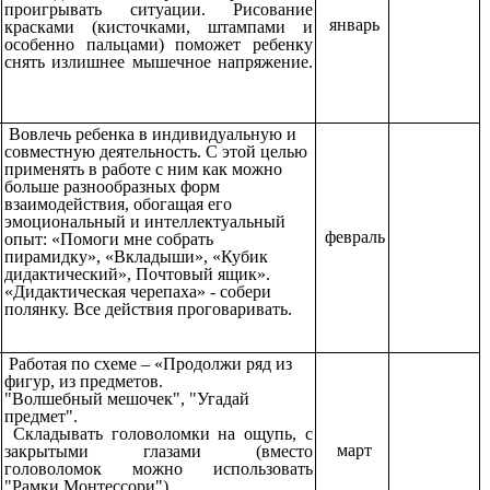
проигрывать ситуации. Рисование
январь
красками (кисточками, штампами и
особенно пальцами) поможет ребенку
снять излишнее мышечное напряжение.
Вовлечь ребенка в индивидуальную и
совместную деятельность. С этой целью
применять в работе с ним как можно
больше разнообразных форм
взаимодействия, обогащая его
эмоциональный и интеллектуальный
февраль
опыт: «Помоги мне собрать
пирамидку», «Вкладыши», «Кубик
дидактический», Почтовый ящик».
«Дидактическая черепаха» - собери
полянку. Все действия проговаривать.
Работая по схеме – «Продолжи ряд из
фигур, из предметов.
"Волшебный мешочек", "Угадай
предмет".
Складывать головоломки на ощупь, с
март
закрытыми глазами (вместо
головоломок можно использовать
"Рамки Монтессори").