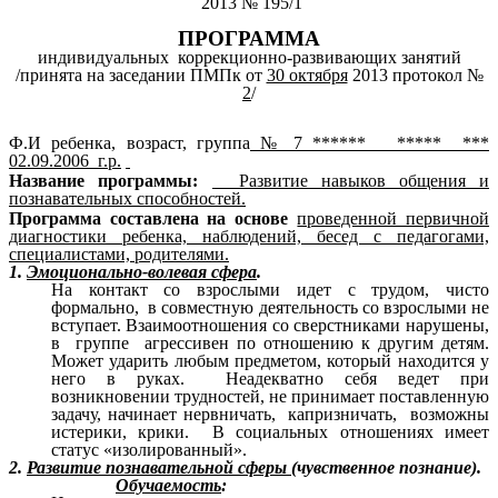
2013 № 195/1
ПРОГРАММА
индивидуальных коррекционно-развивающих занятий
/принята на заседании ПМПк от
30 октября
2013 протокол №
2
/
Ф.И ребенка, возраст, группа
№ 7 ****** ***** ***
02.09.2006 г.р.
Название программы:
Развитие навыков общения и
познавательных способностей.
Программа составлена на основе
проведенной первичной
диагностики ребенка, наблюдений, бесед с педагогами,
специалистами, родителями.
1.
Эмоционально-волевая сфера
.
На контакт со взрослыми идет с трудом, чисто
формально, в совместную деятельность со взрослыми не
вступает. Взаимоотношения со сверстниками нарушены,
в группе агрессивен по отношению к другим детям.
Может ударить любым предметом, который находится у
него в руках. Неадекватно себя ведет при
возникновении трудностей, не принимает поставленную
задачу, начинает нервничать, капризничать, возможны
истерики, крики. В социальных отношениях имеет
статус «изолированный».
2.
Развитие познавательной сферы
(чувственное познание).
Обучаемость
: