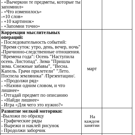
- «Вычеркни те предметы, которые ты
запомнил»
- «Что изменилось»
-«10 слов»
-
«10 картинок»
- «Запомни точно»
Коррекция мыслительных
операций:
-
Последовательность событий:
"Время суток: утро, день, вечер, ночь"
-
Причинно-следственные отношения.
"Времена года": Осень "Наступила
осень. Листопад". Зима "Пришла
зима. Снежные забавы", "Весна.
март
Капель. Грачи прилетели" "Лето.
Поспела земляника" /Презентации/.
- «Продолжи ряд»
- «Назови одним словом, и что
лишнее»
-
Отгадай предмет по описанию
-
«Найди лишнее»
- Игра «Для чего это нужно?»
Развитие мелкой моторики:
-Выложи по образцу
На
- Графические ряды
каждом
- Вырежи и наклей рисунок
занятии
- Продолжи заборчик