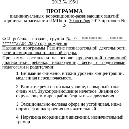
2013 № 195/1
ПРОГРАММА
индивидуальных коррекционно-развивающих занятий
/принята на заседании ПМПк от
30 октября
2013 протокол №
2
/
Ф.И ребенка, возраст, группа
№ 9 ********* ******
******27.04.2007 года рождения
Название программы
Развитие познавательной деятельности,
речи и эмоционально-волевой сферы.
Программа составлена на основе
проведенной первичной
диагностики ребенка, наблюдений, бесед с родителями,
педагогами и родителями:
Внимание снижено, низкий уровень концентрации,
медленная переключаемость.
Развитие речи на низком уровне, словарный запас
очень мал. Звукопроизношение нечеткое. Знания об
окружающем мире крайне бедны из-за двуязычия.
Эмоционально-волевая сфера не устойчивая, ниже
нормы, фон настроения положительный.
Нарушена координация движений, незначительный
тремор.