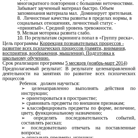
многократного повторения с большими неточностями.
Забывает заученный материал быстро. Объем
запоминания материала мал. Доминирует зрительная.
Личностные качества развиты в пределах нормы, в
социальных отношениях, личностный статус -
«принятый». Средний уровень тревожности.
Мелкая моторика развита слабо.
По результатам скрининга попал в «Группу риска».
Цель программы
Коррекция познавательных процессов -
развитие всех психических процессов (памяти, внимания,
восприятия, воображения, мышления). Подготовка к
школьному обучению.
Срок реализации программы
5 месяцев (ноябрь-март 2014)
Предполагаемый результат
:
В результате целенаправленной
деятельности на занятиях по развитие всех психических
процессов
Ребенок должен научиться:
целенаправленно выполнять действия по
инструкции;
ориентироваться в пространстве;
сравнивать предметы по внешним признакам;
классифицировать предметы по форме, величине,
цвету, функциональному назначению;
определять последовательность событий,
составлять рассказ;
последовательно отвечать на поставленные
вопросы;
описывать предметы, игрушки;