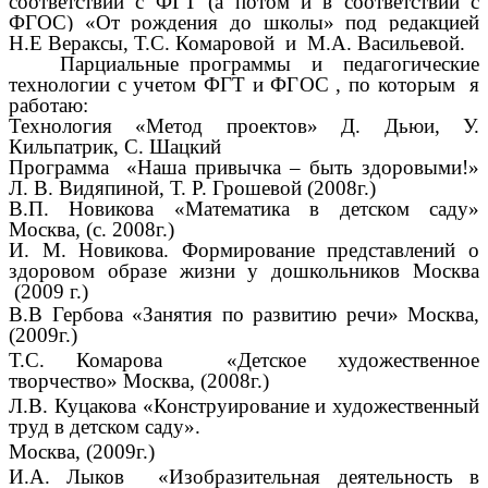
соответствии с ФГТ (а потом и в соответствии с
ФГОС) «От рождения до школы»
под редакцией
Н.Е Вераксы, Т.С. Комаровой и М.А. Васильевой.
Парциальные программы и педагогические
технологии с учетом ФГТ и ФГОС , по которым я
работаю:
Технология «Метод проектов» Д. Дьюи, У.
Кильпатрик, С. Шацкий
Программа «Наша привычка – быть здоровыми!»
Л. В. Видяпиной, Т. Р. Грошевой (2008г.)
В.П. Новикова «Математика в детском саду»
Москва, (с. 2008г.)
И. М. Новикова. Формирование представлений о
здоровом образе жизни у дошкольников Москва
(2009 г.)
В.В Гербова «Занятия по развитию речи» Москва,
(2009г.)
Т.С. Комарова «Детское художественное
творчество» Москва, (2008г.)
Л.В. Куцакова «Конструирование и художественный
труд в детском саду».
Москва, (2009г.)
И.А. Лыков «Изобразительная деятельность в