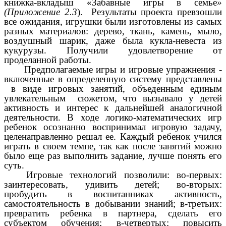
книжка-вкладыш «Забавные игры в семье
»
(Приложение 2.3
). Результаты проекта превзошли
все ожидания, игрушки были изготовлены из самых
разных материалов: дерево, ткань, камень, мыло,
воздушный шарик, даже была кукла-невеста из
кукурузы. Получили удовлетворение от
проделанной работы.
Предполагаемые игры и игровые упражнения -
включенные в определенную систему представлены
в виде игровых занятий, объеденным единым
увлекательным сюжетом, что вызывало у детей
активность и интерес к дальнейшей аналогичной
деятельности. В ходе логико-математических игр
ребенок осознанно воспринимал игровую задачу,
целенаправленно решал ее. Каждый ребенок учился
играть в своем темпе, так как после занятий можно
было еще раз выполнить задание, лучше понять его
суть.
Игровые технологий позволили: во-первых:
заинтересовать, удивить детей; во-вторых:
пробудить в воспитанниках активность,
самостоятельность в добывании знаний; в-третьих:
превратить ребенка в партнера, сделать его
субъектом обучения; в-четвертых: повысить