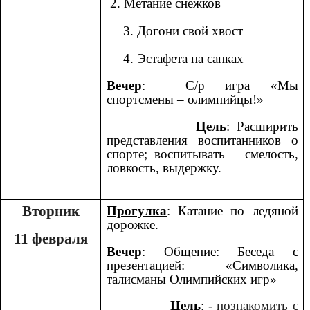
2. Метание снежков
3. Догони свой хвост
4. Эстафета на санках
Вечер
: С/р игра «Мы
спортсмены – олимпийцы!»
Цель
: Расширить
представления воспитанников о
спорте; воспитывать смелость,
ловкость, выдержку.
Вторник
Прогулка
: Катание по ледяной
дорожке.
11 февраля
Вечер
: Общение: Беседа с
презентацией: «Символика,
талисманы Олимпийских игр»
Цель
:
- познакомить с