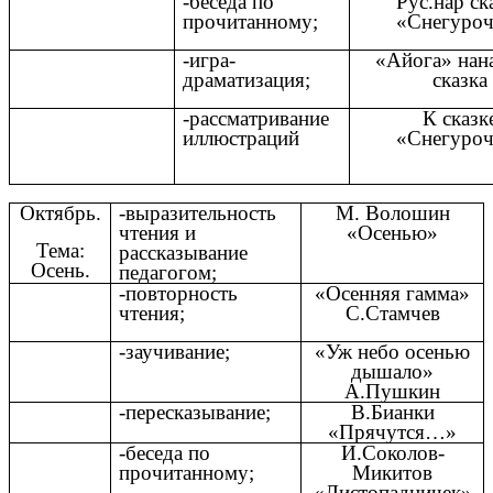
-беседа по
Рус.нар ск
прочитанному;
«Снегуроч
-игра-
«Айога» нан
драматизация;
сказка
-рассматривание
К сказк
иллюстраций
«Снегуроч
Октябрь.
-выразительность
М. Волошин
чтения и
«Осенью»
Тема:
рассказывание
Осень.
педагогом;
-повторность
«Осенняя гамма»
чтения;
С.Стамчев
-заучивание;
«Уж небо осенью
дышало»
А.Пушкин
-пересказывание;
В.Бианки
«Прячутся…»
-беседа по
И.Соколов-
прочитанному;
Микитов
«Листопадничек»