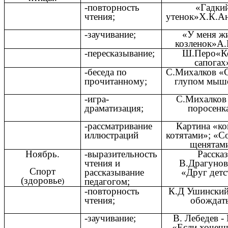
-повторность
«Гадки
чтения;
утенок»Х.К.Ан
-заучивание;
«У меня ж
козленок»А.
-пересказывание;
Ш.Перо«Ко
сапогах
-беседа по
С.Михалков «С
прочитанному;
глупом мыш
-игра-
С.Михалков
драматизация;
поросенк
-рассматривание
Картина «ко
иллюстраций
котятами»; «С
щенятам
Ноябрь.
-выразительность
Рассказ
чтения и
В.Драгунов
Спорт
рассказывание
«Друг детс
(здоровье
педагогом;
)
-повторность
К.Д Ушинский
чтения;
обождат
-заучивание;
В. Лебедев -
«Если хочеш