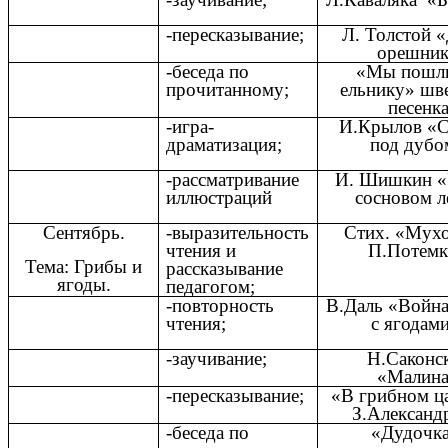
-пересказывание;
Л. Толстой 
орешни
-беседа по
«Мы пошл
прочитанному;
ельнику» шв
песенк
-игра-
И.Крылов «С
драматизация;
под дубо
-рассматривание
И. Шишкин «
иллюстраций
сосновом л
Сентябрь.
-выразительность
Стих. «Мух
чтения и
П.Потемк
Тема: Грибы и
рассказывание
ягоды.
педагогом;
-повторность
В.Даль «Война
чтения;
с ягодами
-заучивание;
Н.Саконс
«Малин
-пересказывание;
«В грибном ц
З.Александ
-беседа по
«Дудочка