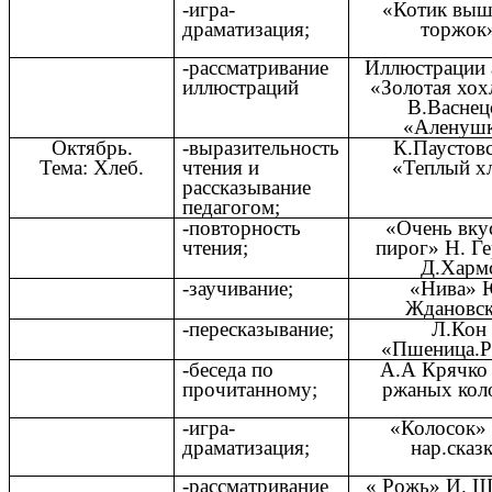
-игра-
«Котик выш
драматизация;
торжок
-рассматривание
Иллюстрации 
иллюстраций
«Золотая хох
В.Васнец
«Аленуш
Октябрь.
-выразительность
К.Паустов
Тема: Хлеб.
чтения и
«Теплый х
рассказывание
педагогом;
-повторность
«Очень вку
чтения;
пирог» Н. Ге
Д.Харм
-заучивание;
«Нива» 
Ждановск
-пересказывание;
Л.Кон
«Пшеница.
-беседа по
А.А Крячко
прочитанному;
ржаных кол
-игра-
«Колосок» 
драматизация;
нар.сказк
-рассматривание
« Рожь» И. 