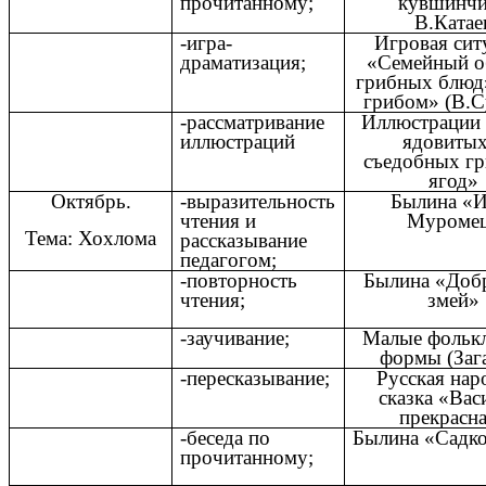
прочитанному;
кувшинч
В.Катае
-игра-
Игровая сит
драматизация;
«Семейный о
грибных блюд
грибом» (В.С
-рассматривание
Иллюстрации 
иллюстраций
ядовитых
съедобных гр
ягод»
Октябрь.
-выразительность
Былина «И
чтения и
Муроме
Тема: Хохлома
рассказывание
педагогом;
-повторность
Былина «Доб
чтения;
змей»
-заучивание;
Малые фольк
формы (Заг
-пересказывание;
Русская нар
сказка «Вас
прекрасн
-беседа по
Былина «Садк
прочитанному;