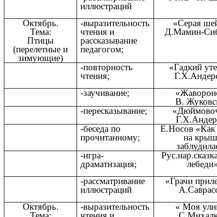
иллюстраций
Октябрь.
-выразительность
«Серая ше
Тема:
чтения и
Д.Мамин-Сиб
Птицы
рассказывание
(перелетные и
педагогом;
зимующие)
-повторность
«Гадкий ут
чтения;
Г.Х.Андер
-заучивание;
«Жаворон
В. Жуковс
-пересказывание;
«Дюймово
Г.Х.Андер
-беседа по
Е.Носов «Как
прочитанному;
на крыш
заблудила
-игра-
Рус.нар.сказк
драматизация;
лебеди
-рассматривание
«Грачи прил
иллюстраций
А.Саврас
Октябрь.
-выразительность
« Моя ули
Тема:
чтения и
С.Михалк