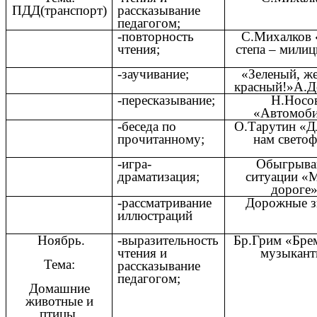
ПДД(транспорт)
рассказывание
педагогом;
-повторность
С.Михалков 
чтения;
степа – мили
-заучивание;
«Зеленый, ж
красный!»А.Д
-пересказывание;
Н.Носо
«Автомоб
-беседа по
О.Тарутин «Д
прочитанному;
нам свето
-игра-
Обыгрыва
драматизация;
ситуации «
дороге»
-рассматривание
Дорожные з
иллюстраций
Ноябрь.
-выразительность
Бр.Грим «Бре
чтения и
музыкан
Тема:
рассказывание
педагогом;
Домашние
животные и
птицы.