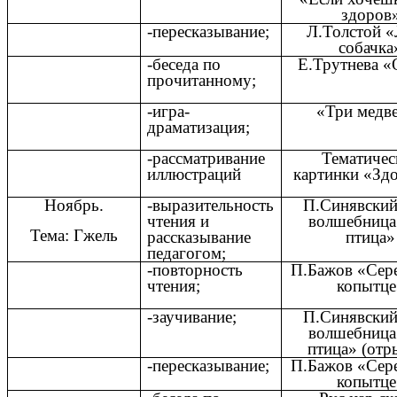
здоров
-пересказывание;
Л.Толстой «
собачка
-беседа по
Е.Трутнева «
прочитанному;
-игра-
«Три медв
драматизация;
-рассматривание
Тематичес
иллюстраций
картинки «Зд
Ноябрь.
-выразительность
П.Синявский
чтения и
волшебница
Тема: Гжель
рассказывание
птица»
педагогом;
-повторность
П.Бажов «Сер
чтения;
копытце
-заучивание;
П.Синявский
волшебница
птица» (отр
-пересказывание;
П.Бажов «Сер
копытце