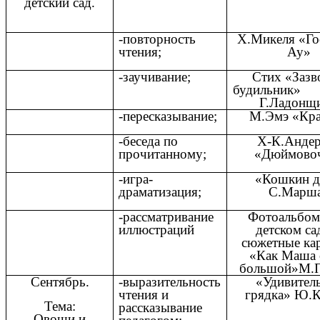
детский сад.
-повторность
Х.Микеля «Го
чтения;
Ау»
-заучивание;
Стих «Зазв
будиль
Г.Ладонщи
-пересказывание;
М.Эмэ «Кра
-беседа по
Х-К.Андер
прочитанному;
«Дюймово
-игра-
«Кошкин 
драматизация;
С.Марш
-рассматривание
Фотоальбом
иллюстраций
детском са
сюжетные ка
«Как Маша 
большой»М.
Сентябрь.
-выразительность
«Удивител
чтения и
грядка» Ю.К
Тема:
рассказывание
Овощи и