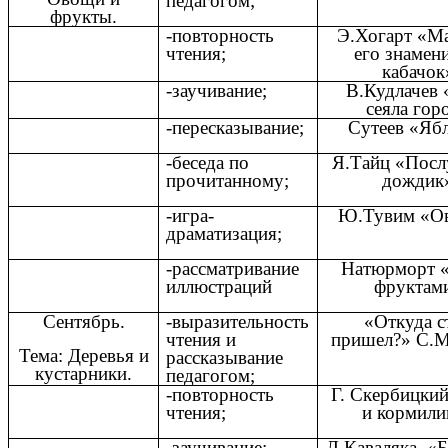
педагогом;
фрукты.
-повторность
Э.Хогарт «М
чтения;
его знамен
кабачок
-заучивание;
В.Кудлачев 
сеяла гор
-пересказывание;
Сутеев «Яб
-беседа по
Я.Тайц «Пос
прочитанному;
дождик
-игра-
Ю.Тувим «О
драматизация;
-рассматривание
Натюрморт «
иллюстраций
фруктам
Сентябрь.
-выразительность
«Откуда с
чтения и
пришел?» С.М
Тема: Деревья и
рассказывание
кустарники.
педагогом;
-повторность
Г. Скербицки
чтения;
и кормили
-заучивание;
Л.Каваляка «Б