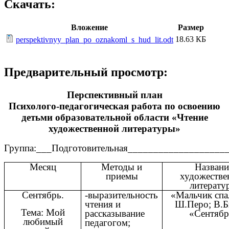
Скачать:
Вложение
Размер
18.63 КБ
perspektivnyy_plan_po_oznakoml_s_hud_lit.odt
Предварительный просмотр:
Перспективный план
Психолого-педагогическая работа по освоению
детьми образовательной области «Чтение
художественной литературы»
Группа:___Подготовительная___________________
Месяц
Методы и
Названи
приемы
художестве
литерату
Сентябрь.
-выразительность
«Мальчик спа
чтения и
Ш.Перо; В.Б
Тема: Мой
рассказывание
«Сентябр
любимый
педагогом;