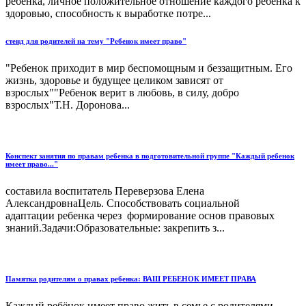
ребенка, личное положительное отношение каждого ребенка к
здоровью, способность к выработке потре...
стенд для родителей на тему "Ребенок имеет право"
"Ребенок приходит в мир беспомощным и беззащитным. Его
жизнь, здоровье и будущее целиком зависят от
взрослых""Ребенок верит в любовь, в силу, добро
взрослых"Т.Н. Доронова...
Конспект занятия по правам ребенка в подготовительной группе "Каждый ребенок
имеет право..."
составила воспитатель Переверзова Елена
АлександровнаЦель. Способствовать социальной
адаптации ребенка через формирование основ правовых
знаний.Задачи:Образовательные: закрепить з...
Памятка родителям о правах ребенка: ВАШ РЕБЕНОК ИМЕЕТ ПРАВА
Каждый ребёнок имеет право жить в семье с родителями,