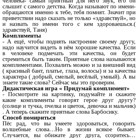
человека- самый приятный для него звук, его он
слышит с самого детства. Когда называют по имени-
обращаются именно к тебе, тебя помнят. Значит при
приветствии надо сказать не только «здравствуй», но
и назвать по имени того с кем здороваешься.(
здравствуй, Таня)
Комплименты
- А ещё, чтобы поднять настроение своему другу,
надо научится видеть в нём хорошие качества. Если
в человеке подмечать эти качества, он будет
стремиться быть таким. Приятные слова называются
комплиментами. Похвалить можно и за внешний вид
( красивый бант, платье, глаза, волосы) и за качества
характера ( добрый, смелый, весёлый, умный). А вы
знаете такие слова? Сейчас мы это проверим.
Дидактическая игра « Придумай комплимент»
- Посмотрите на картинку, подумайте и скажите
какие комплименты говорят герое друг другу?
(солнце и тучка, пчелка и цветок, девочка и мальчик)
. А теперь скажите приятные слова Барбосику.
Способ помириться
Пёс рад, что вы умеете здороваться, говорить
волшебные слова…Но в жизни всякое бывает.
Случается, вы обижате друг друга, ссоритесь…