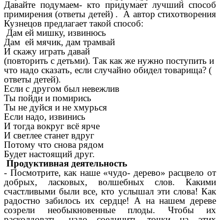
Давайте подумаем- кто придумает лучший способ
примирения (ответы детей) . А автор стихотворения
Кузнецов предлагает такой способ:
Дам ей мишку, извинюсь
Дам ей мячик, дам трамвай
И скажу играть давай
(повторить с детьми). Так как же нужно поступить и
что надо сказать, если случайно обидел товарища? (
ответы детей).
Если с другом был невежлив
Ты пойди и помирись
Ты не дуйся и не хмурься
Если надо, извинись
И тогда вокруг всё ярче
И светлее станет вдруг
Потому что снова рядом
Будет настоящий друг.
Продуктивная деятельность
- Посмотрите, как наше «чудо- дерево» расцвело от
добрых, ласковых, волшебных слов. Какими
счастливыми были все, кто услышал эти слова! Как
радостно забилось их сердце! А на нашем дереве
созрели необыкновенные плоды. Чтобы их
расколдовать, надо соединить точки на этих