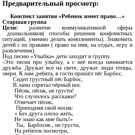
Предварительный просмотр:
Конспект занятия «Ребенок имеет право…»
Старшая группа
Цели:
развитие коммуникативной сферы
дошкольников( способы решения конфликтных
ситуаций, умению делать комплименты). Знакомить
детей с их правами ( право на имя, на отдых, игру и
развлечения).
Под песню «Улыбка» дети заходят в группу.
-Это песня про улыбку, а с неё всегда начинается
дружба. Дружат все на свете, дружат люди птицы,
звери. К нам ,ребята, в гости пришёл пёс Барбос.
Сидит грустный пёс Барбос,
В лапы спрятал чёрный нос
Пёсик, пёсик, не грусти!
Что случилось расскажи?
Отвечает пёсик,
Приподняв свой носик:
« Без друга плохо жить,
Не знаю как мне быть!»
Ты, Барбосик , не грусти,
На ребяток посмотри,