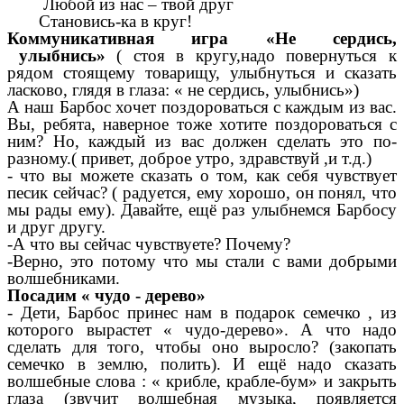
Любой из нас – твой друг
Становись-ка в круг!
Коммуникативная игра «Не сердись,
улыбнись»
( стоя в кругу,надо повернуться к
рядом стоящему товарищу, улыбнуться и сказать
ласково, глядя в глаза: « не сердись, улыбнись»)
А наш Барбос хочет поздороваться с каждым из вас.
Вы, ребята, наверное тоже хотите поздороваться с
ним? Но, каждый из вас должен сделать это по-
разному.( привет, доброе утро, здравствуй ,и т.д.)
- что вы можете сказать о том, как себя чувствует
песик сейчас? ( радуется, ему хорошо, он понял, что
мы рады ему). Давайте, ещё раз улыбнемся Барбосу
и друг другу.
-А что вы сейчас чувствуете? Почему?
-Верно, это потому что мы стали с вами добрыми
волшебниками.
Посадим « чудо - дерево»
- Дети, Барбос принес нам в подарок семечко , из
которого вырастет « чудо-дерево». А что надо
сделать для того, чтобы оно выросло? (закопать
семечко в землю, полить). И ещё надо сказать
волшебные слова : « крибле, крабле-бум» и закрыть
глаза (звучит волшебная музыка, появляется