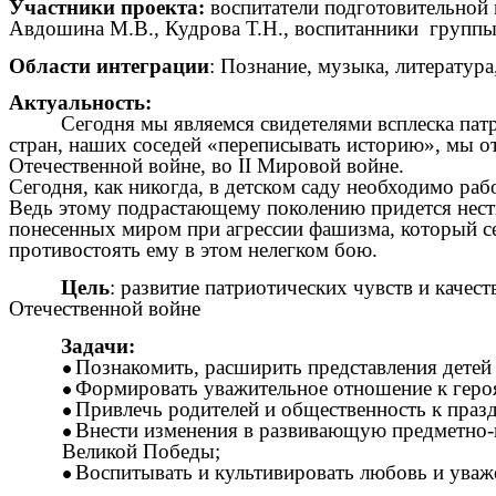
Участники проекта:
воспитатели подготовительной
Авдошина М.В., Кудрова Т.Н., воспитанники группы 
Области интеграции
: Познание, музыка, литература
Актуальность:
Сегодня мы являемся свидетелями всплеска пат
стран, наших соседей «переписывать историю», мы от
Отечественной войне, во II Мировой войне.
Сегодня, как никогда, в детском саду необходимо ра
Ведь этому подрастающему поколению придется нести 
понесенных миром при агрессии фашизма, который с
противостоять ему в этом нелегком бою.
Цель
: развитие патриотических чувств и качес
Отечественной войне
Задачи:
Познакомить, расширить представления детей 
Формировать уважительное отношение к геро
Привлечь родителей и общественность к праз
Внести изменения в развивающую предметно-
Великой Победы;
Воспитывать и культивировать любовь и уваже