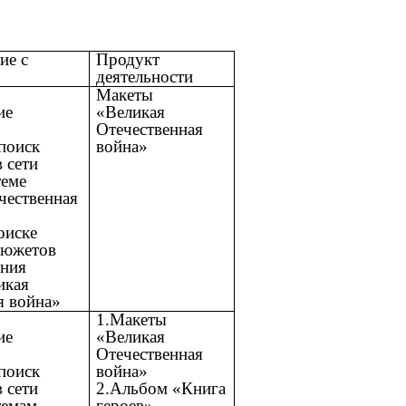
ие с
Продукт
деятельности
Макеты
ие
«Великая
Отечественная
 поиск
война»
 сети
теме
чественная
оиске
сюжетов
ения
икая
я война»
1.Макеты
ие
«Великая
Отечественная
 поиск
война»
 сети
2.Альбом «Книга
темам
героев»