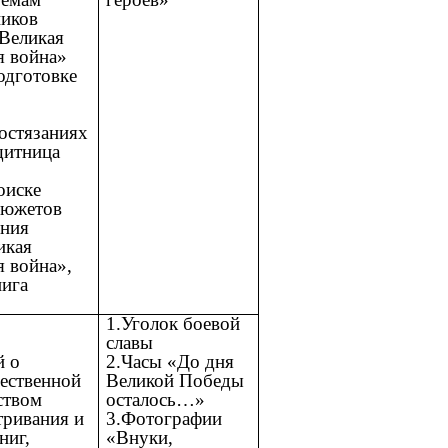
ников
«Великая
я война»
одготовке
остязаниях
щитница
оиске
сюжетов
ения
икая
я война»,
нига
е
1.Уголок боевой
славы
й о
2.Часы «До дня
ественной
Великой Победы
ством
осталось…»
тривания и
3.Фотографии
ниг,
«Внуки,