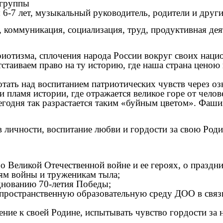
 группы
6-7 лет, музыкальный руководитель, родители и други
, коммуникация, социализация, труд, продуктивная дея
риотизма, сплочения народа России вокруг своих нац
стаиваем право на ту историю, где наша страна ценою
ботать над воспитанием патриотических чувств через о
пламя истории, где отражается великое горе от челов
егодня так разрастается таким «буйным цветом». Фаш
тв личности, воспитание любви и гордости за свою Ро
о Великой Отечественной войне и ее героях, о праздн
ям войны и труженикам тыла;
днованию 70-летия Победы;
пространственную образовательную среду ДОО в связи
ние к своей Родине, испытывать чувство гордости за н