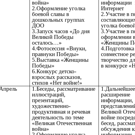
война»
информации 
2.Оформление уголка
Интернет
боевой славы в
2.Участие в п
дошкольных группах
составляющи
ДОО
уголка боево
3.Запуск часов «До дня
3.Участие в п
Великой Победы
оформлении 
осталось…»
«Женщины П
4.Фотосессия «Внуки,
4.Подготовка
правнуки Победы»
совместное р
5.Выставка «Женщины
творчество д
Победы»
в конкурсе «
6.Конкурс детско-
взрослых рассказов,
стихов «Нет войне!»
Апрель
1.Беседы, рассматривание
1.Дальнейше
иллюстраций,
расширение
презентаций,
информации,
художественно-
представлени
продуктивная и речевая
Великой Отеч
деятельность по теме
войне посред
«Великая Отечественная
бесед, рассма
война»
обсуждения к
2.Оформление уголка
информации 