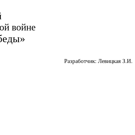
й
ой войне
беды»
Разработчик: Левицкая З.И.