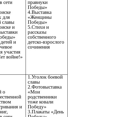
в сети
правнуки
Победы»
оиске
4.Выставка
х для
«Женщины
й славы
Победы»
оиске и
5.Стихи и
выставки
рассказы
обеды»
собственного
 детей и
детско-взрослого
ечевое
сочинения
ля участия
Нет войне!»
е
1.Уголок боевой
славы
2.Фотовыставка
й о
«Мои
ественной
родственники
ством
тоже ковали
тривания и
Победу»
ниг,
3.Плакаты «День
в сети
Победы»