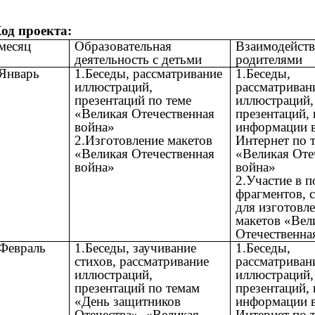
од проекта:
месяц
Образовательная
Взаимодейств
деятельность с детьми
родителями
Январь
1.Беседы, рассматривание
1.Беседы,
иллюстраций,
рассматриван
презентаций по теме
иллюстраций,
«Великая Отечественная
презентаций,
война»
информации в
2.Изготовление макетов
Интернет по 
«Великая Отечественная
«Великая Оте
война»
война»
2.Участие в п
фрагментов, 
для изготовл
макетов «Вел
Отечественна
Февраль
1.Беседы, заучивание
1.Беседы,
стихов, рассматривание
рассматриван
иллюстраций,
иллюстраций,
презентаций по темам
презентаций,
«День защитников
информации в
Отечества», «Великая
Интернет по 