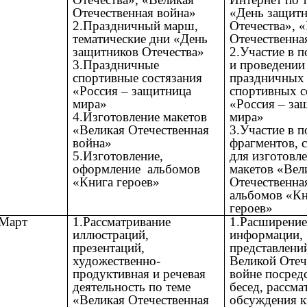
Отечественная война»
«День защит
2.Праздничный марш,
Отечества», 
тематические дни «День
Отечественна
защитников Отечества»
2.Участие в п
3.Праздничные
и проведении
спортивные состязания
праздничных
«Россия – защитница
спортивных с
мира»
«Россия – за
4.Изготовление макетов
мира»
«Великая Отечественная
3.Участие в п
война»
фрагментов, 
5.Изготовление,
для изготовл
оформление альбомов
макетов «Вел
«Книга героев»
Отечественна
альбомов «К
героев»
Март
1.Рассматривание
1.Расширени
иллюстраций,
информации,
презентаций,
представлени
художественно-
Великой Отеч
продуктивная и речевая
войне посред
деятельность по теме
бесед, рассма
«Великая Отечественная
обсуждения к