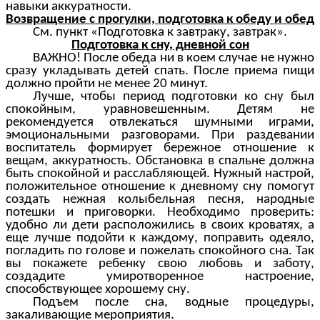
навыки аккуратности.
Возвращение с прогулки, подготовка к обеду и обед
См. пункт «Подготовка к завтраку, завтрак».
Подготовка к сну, дневной сон
ВАЖНО! После обеда ни в коем случае не нужно
сразу укладывать детей спать. После приема пищи
должно пройти не менее 20 минут.
Лучше, чтобы период подготовки ко сну был
спокойным, уравновешенным. Детям не
рекомендуется отвлекаться шумными играми,
эмоциональными разговорами. При раздевании
воспитатель формирует бережное отношение к
вещам, аккуратность. Обстановка в спальне должна
быть спокойной и расслабляющей. Нужный настрой,
положительное отношение к дневному сну помогут
создать нежная колыбельная песня, народные
потешки и приговорки. Необходимо проверить:
удобно ли дети расположились в своих кроватях, а
еще лучше подойти к каждому, поправить одеяло,
погладить по голове и пожелать спокойного сна. Так
вы покажете ребенку свою любовь и заботу,
создадите умиротворенное настроение,
способствующее хорошему сну.
Подъем после сна, водные процедуры,
закаливающие мероприятия.