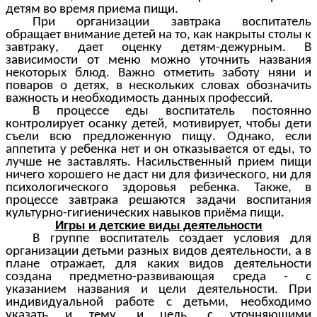
детям во время приема пищи.
При организации завтрака воспитатель
обращает внимание детей на то, как накрыты столы к
завтраку, дает оценку детям-дежурным. В
зависимости от меню можно уточнить названия
некоторых блюд. Важно отметить заботу няни и
поваров о детях, в нескольких словах обозначить
важность и необходимость данных профессий.
В процессе еды воспитатель постоянно
контролирует осанку детей, мотивирует, чтобы дети
съели всю предложенную пищу. Однако, если
аппетита у ребенка нет и он отказывается от еды, то
лучше не заставлять. Насильственный прием пищи
ничего хорошего не даст ни для физического, ни для
психологического здоровья ребенка. Также, в
процессе завтрака решаются задачи воспитания
культурно-гигиенических навыков приёма пищи.
Игры и детские виды деятельности
В группе воспитатель создает условия для
организации детьми разных видов деятельности, а в
плане отражает, для каких видов деятельности
создана предметно-развивающая среда - с
указанием названия и цели деятельности. При
индивидуальной работе с детьми, необходимо
указать и тему, и цель, с уточняющими