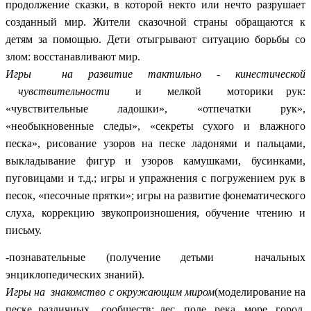
продолжение сказки, в которой некто или нечто разрушает
созданный мир. Жители сказочной страны обращаются к
детям за помощью. Дети отыгрывают ситуацию борьбы со
злом: восстанавливают мир.
Игры на развитие тактильно - кинестической
чувствительности
и мелкой моторики рук:
«чувствительные ладошки», «отпечатки рук»,
«необыкновенные следы», «секреты сухого и влажного
песка», рисование узоров на песке ладонями и пальцами,
выкладывание фигур и узоров камушками, бусинками,
пуговицами и т.д.; игры и упражнения с погружением рук в
песок, «песочные прятки»; игры на развитие фонематического
слуха, коррекцию звукопроизношения, обучение чтению и
письму.
-познавательные (получение детьми начальных
энциклопедических знаний).
Игры на знакомство с окружающим миром
(моделирование на
песке различных сообществ: лес, поле, река, море, город,