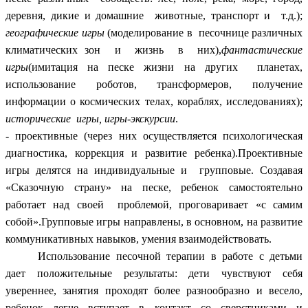
деревня, дикие и домашние животные, транспорт и т.д.);
географические игры
(моделирование в песочнице различных
климатических зон и жизнь в них),
фантастические
игры
(имитация на песке жизни на других планетах,
использование роботов, трансформеров, получение
информации о космических телах, кораблях, исследованиях);
исторические игры, игры-экскурсии
.
- проективные (через них осуществляется психологическая
диагностика, коррекция и развитие ребенка).Проективные
игры делятся на индивидуальные и групповые. Создавая
«Сказочную страну» на песке, ребенок самостоятельно
работает над своей проблемой, проговаривает «с самим
собой».Групповые игры направлены, в основном, на развитие
коммуникативных навыков, умения взаимодействовать.
Использование песочной терапии в работе с детьми
дает положительные результаты: дети чувствуют себя
увереннее, занятия проходят более разнообразно и весело,
ребенок легче вступает в контакт со сверстниками и