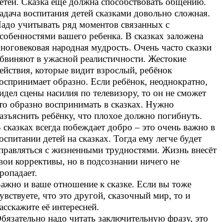
етей. Сказка ещё должна способствовать общению.
адача воспитания детей сказками довольно сложная.
адо учитывать ряд моментов связанных с
собенностями вашего ребенка. В сказках заложена
ноговековая народная мудрость. Очень часто сказки
бвиняют в ужасной реалистичности. Жестокие
ействия, которые видит взрослый, ребёнок
оспринимает образно. Если ребёнок, неоднократно,
идел сцены насилия по телевизору, то он не сможет
то образно воспринимать в сказках. Нужно
азъяснить ребёнку, что плохое должно погибнуть.
 сказках всегда побеждает добро – это очень важно в
оспитании детей на сказках. Тогда ему легче будет
правляться с жизненными трудностями. Жизнь внесёт
вои коррективы, но в подсознании ничего не
ропадает.
ажно и ваше отношение к сказке. Если вы тоже
увствуете, что это другой, сказочный мир, то и
асскажите её интересней.
бязательно надо читать заключительную фразу, это