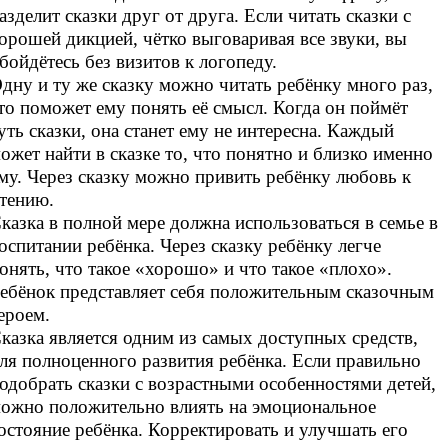
азделит сказки друг от друга. Если читать сказки с
орошей дикцией, чётко выговаривая все звуки, вы
бойдётесь без визитов к логопеду.
дну и ту же сказку можно читать ребёнку много раз,
то поможет ему понять её смысл. Когда он поймёт
уть сказки, она станет ему не интересна. Каждый
ожет найти в сказке то, что понятно и близко именно
му. Через сказку можно привить ребёнку любовь к
тению.
казка в полной мере должна использоваться в семье в
оспитании ребёнка. Через сказку ребёнку легче
онять, что такое «хорошо» и что такое «плохо».
ебёнок представляет себя положительным сказочным
ероем.
казка является одним из самых доступных средств,
ля полноценного развития ребёнка. Если правильно
одобрать сказки с возрастными особенностями детей,
ожно положительно влиять на эмоциональное
остояние ребёнка. Корректировать и улучшать его