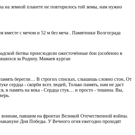
ва на земной планете не повторилось той зимы, нам нужно
 м вместе с мечом и 52 м без меча . Памятники Волгограда
радской битвы происходили ожесточённые бои (особенно в
авшихся за Родину. Мамаев курган
об память берегли… В строгих списках, слышишь словно стон, От
уке сердца - скорби всех людей, Только память, нам не даст
ся, в память на века - Сердца стук… и просто - тишина. Вы,
верь.
воинам, павшим на фронтах Великой Отечественной войны.
 накануне Дня Победы. У Вечного огня ежегодно проходят