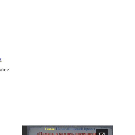
а
ойне