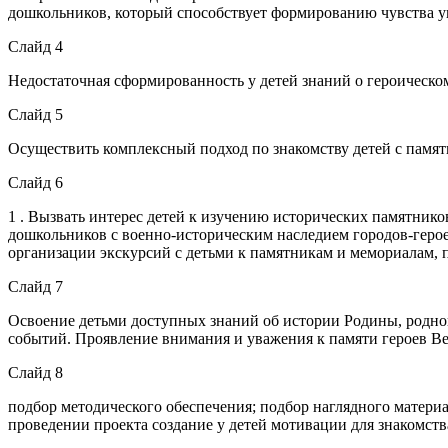
дошкольников, который способствует формированию чувства у
Слайд 4
Недостаточная сформированность у детей знаний о героическ
Слайд 5
Осуществить комплексный подход по знакомству детей с памятн
Слайд 6
1 . Вызвать интерес детей к изучению исторических памятнико
дошкольников с военно-историческим наследием городов-героев 
организации экскурсий с детьми к памятникам и мемориалам,
Слайд 7
Освоение детьми доступных знаний об истории Родины, родног
событий. Проявление внимания и уважения к памяти героев В
Слайд 8
подбор методического обеспечения; подбор наглядного материал
проведении проекта создание у детей мотивации для знакомст