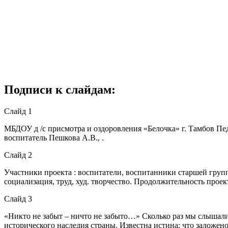
Подписи к слайдам:
Слайд 1
МБДОУ д /с присмотра и оздоровления «Белочка» г. Тамбов Пе
воспитатель Пешкова А.В., .
Слайд 2
Участники проекта : воспитатели, воспитанники старшей групп
социализация, труд, худ. творчество. Продолжительность проек
Слайд 3
«Никто не забыт – ничто не забыто…» Сколько раз мы слышали
исторического наследия страны. Известна истина: что заложено