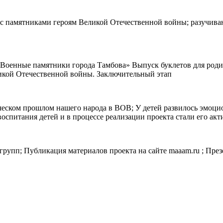
 с памятниками героям Великой Отечественной войны; разучивани
 «Военные памятники города Тамбова» Выпуск буклетов для род
ликой Отечественной войны. Заключительный этап
ческом прошлом нашего народа в ВОВ; У детей развилось эмоци
воспитания детей и в процессе реализации проекта стали его 
рупп; Публикация материалов проекта на сайте maaam.ru ; Презе