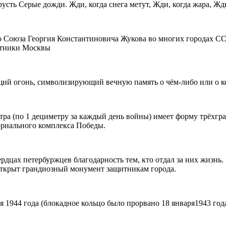
русть Серые дожди. Жди, когда снега метут, Жди, когда жара, Жд
о Союза Георгия Константиновича Жукова во многих городах С
ятники Москвы
щий огонь, символизирующий вечную память о чём-либо или о к
тра (по 1 дециметру за каждый день войны) имеет форму трёхг
ориального комплекса Победы.
ердцах петербуржцев благодарность тем, кто отдал за них жизнь
 открыт грандиозный монумент защитникам города.
ря 1944 года (блокадное кольцо было прорвано 18 января1943 год