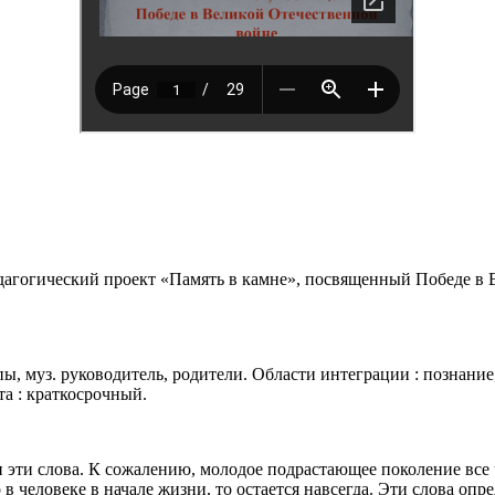
дагогический проект «Память в камне», посвященный Победе в 
ы, муз. руководитель, родители. Области интеграции : познание
та : краткосрочный.
 эти слова. К сожалению, молодое подрастающее поколение все
 в человеке в начале жизни, то остается навсегда. Эти слова оп