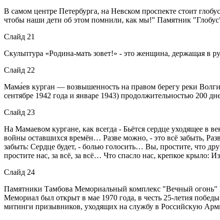
В самом центре Петербурга, на Невском проспекте стоит глобу
чтобы наши дети об этом помнили, как мы!" Памятник "Глобус
Слайд 21
Скульптура «Родина-мать зовет!» - это женщина, держащая в рук
Слайд 22
Мама́ев курган — возвышенность на правом берегу реки Волги
сентябре 1942 года и январе 1943) продолжительностью 200 дн
Слайд 23
На Мамаевом кургане, как всегда - Бьётся сердце уходящее в в
войны оставшихся времён… Разве можно, - это всё забыть, Разве
забыть: Сердце будет, - болью голосить… Вы, простите, что дру
простите нас, за всё, за всё… Что спасло нас, крепкое крыло:
Слайд 24
Памятники Тамбова Мемориальный комплекс "Вечный огонь" 
Мемориал был открыт в мае 1970 года, в честь 25-летия побе
митинги призывников, уходящих на службу в Российскую Арм