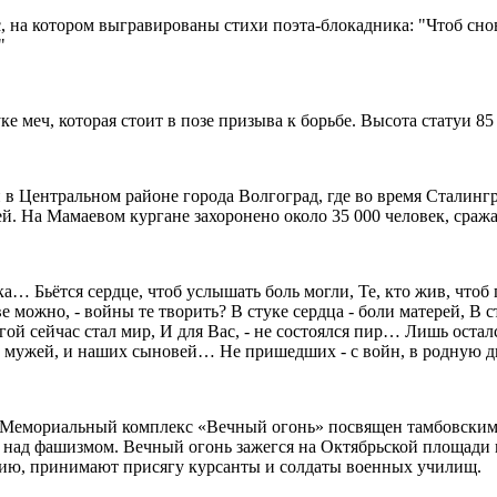
с, на котором выгравированы стихи поэта-блокадника: "Чтоб сно
"
е меч, которая стоит в позе призыва к борьбе. Высота статуи 85
 в Центральном районе города Волгоград, где во время Сталинг
ей. На Мамаевом кургане захоронено около 35 000 человек, сраж
ека… Бьётся сердце, чтоб услышать боль могли, Те, кто жив, чт
 можно, - войны те творить? В стуке сердца - боли матерей, В ст
гой сейчас стал мир, И для Вас, - не состоялся пир… Лишь остал
 Из мужей, и наших сыновей… Не пришедших - с войн, в родную д
Мемориальный комплекс «Вечный огонь» посвящен тамбовским 
ды над фашизмом. Вечный огонь зажегся на Октябрьской площади
ию, принимают присягу курсанты и солдаты военных училищ.