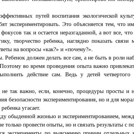
фективных путей воспитания экологической культу
ят экспериментировать. Это объясняется тем, что и
окусов так и остается неразгаданной, а вот все, что
ику, творчество ребенка, наглядно показать связ
веты на вопросы «как?» и «почему?».
Ребенок должен делать все сам, а не быть в роли н
. Поэтому во время проведения опыта важно привлекат
ыполнить действие сам. Ведь у детей четвертого
не так важно, если, конечно, процедуры просты и 
ения безопасности экспериментирования, но и для мор
ребенка угасает.
ду обыденной жизнью и экспериментированием, межд
не только провести опыты, но и связать результаты с 
я эксперименты по выяснению причин отдельных я