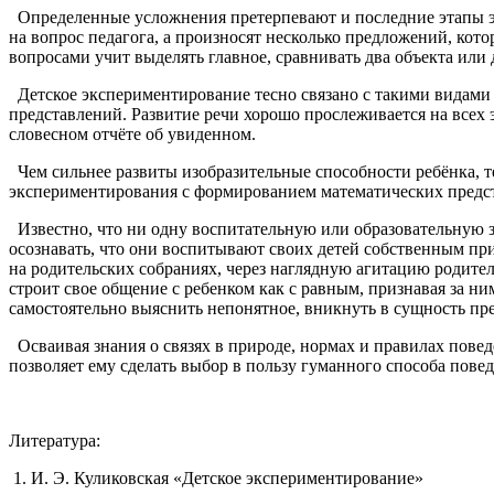
Определенные усложнения претерпевают и последние этапы эк
на вопрос педагога, а произносят несколько предложений, кот
вопросами учит выделять главное, сравнивать два объекта или 
Детское экспериментирование тесно связано с такими видами д
представлений. Развитие речи хорошо прослеживается на всех 
словесном отчёте об увиденном.
Чем сильнее развиты изобразительные способности ребёнка, тем
экспериментирования с формированием математических представ
Известно, что ни одну воспитательную или образовательную з
осознавать, что они воспитывают своих детей собственным пр
на родительских собраниях, через наглядную агитацию родите
строит свое общение с ребенком как с равным, признавая за ни
самостоятельно выяснить непонятное, вникнуть в сущность пре
Осваивая знания о связях в природе, нормах и правилах повед
позволяет ему сделать выбор в пользу гуманного способа повед
Литература:
1. И. Э. Куликовская «Детское экспериментирование»