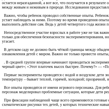
остается неразгаданной, а вот все, что получается в результа
между живым и неживым в природе. Исследования предоставля
Важно, чтобы ребенок проводил собственные опыты. Ребенок д
устает наблюдать за ними. Поэтому во время проведения опыта
выполнить действие сам. Ведь у детей четвертого года жизни 
Непосредственное участие взрослых в работе уже не так важно
только для обеспечения безопасности экспериментирования, но
угасает.
В детском саду не должно быть чёткой границы между обыден
ознакомления детей с миром. Важно не только провести опыты,
. В средней группе впервые начинают проводиться экспериме
черный цвет»; «Этот платочек высох быстрее. Почему?» — «По
Первые эксперименты проводятся с водой и воздухом: дети зна
температуру – бывает теплой, горячей, холодной; прозрачной, не 
Все опыты проводятся от имени игрового персонажа. Для ребя
персонаж моделировал проблемные ситуации, которые дети реш
При фиксации наблюдений чаще всего применяются готовые фор
схематические рисунки тех детей, у которых технические навы