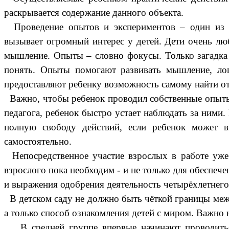
раскрывается содержание данного объекта.
Проведение опытов и экспериментов – один из эф
вызывает огромный интерес у детей. Дети очень люб
мышление. Опыты – словно фокусы. Только загадка ф
понять. Опыты помогают развивать мышление, лог
предоставляют ребенку возможность самому найти от
Важно, чтобы ребенок проводил собственные опыты. 
педагога, ребенок быстро устает наблюдать за ними
полную свободу действий, если ребенок может в
самостоятельно.
Непосредственное участие взрослых в работе уже 
взрослого пока необходим - и не только для обеспеч
и выражения одобрения деятельность четырёхлетнего 
В детском саду не должно быть чёткой границы меж
а только способ ознакомления детей с миром. Важно 
. В средней группе впервые начинают проводитьс