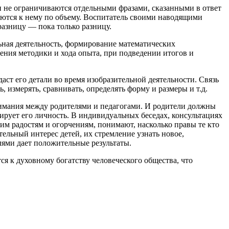
 не ограничиваются отдельными фразами, сказанными в ответ
жаются к нему по объему. Воспитатель своими наводящими
разницу — пока только разницу.
льная деятельность, формирование математических
ения методики и хода опыта, при подведении итогов и
даст его детали во время изобразительной деятельности. Связь
 измерять, сравнивать, определять форму и размеры и т.д.
онимания между родителями и педагогами. И родители должны
ирует его личность. В индивидуальных беседах, консультациях
им радостям и огорчениям, понимают, насколько правы те кто
тельный интерес детей, их стремление узнать новое,
лями дает положительные результаты.
я к духовному богатству человеческого общества, что