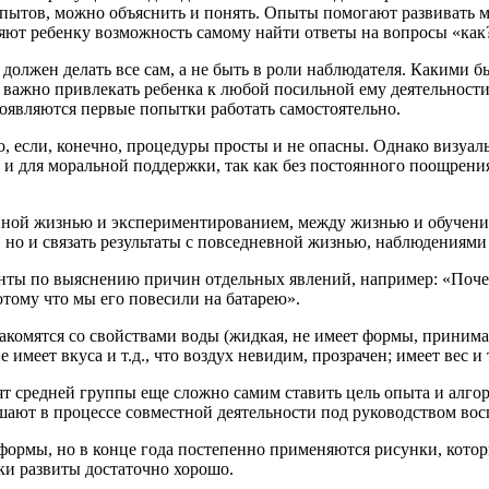
те опытов, можно объяснить и понять. Опыты помогают развивать 
ют ребенку возможность самому найти ответы на вопросы «как?
олжен делать все сам, а не быть в роли наблюдателя. Какими б
 важно привлекать ребенка к любой посильной ему деятельности
появляются первые попытки работать самостоятельно.
, если, конечно, процедуры просты и не опасны. Однако визуаль
 и для моральной поддержки, так как без постоянного поощрени
ной жизнью и экспериментированием, между жизнью и обучением
 но и связать результаты с повседневной жизнью, наблюдениями 
нты по выяснению причин отдельных явлений, например: «Почем
тому что мы его повесили на батарею».
комятся со свойствами воды (жидкая, не имеет формы, принимае
имеет вкуса и т.д., что воздух невидим, прозрачен; имеет вес и т
т средней группы еще сложно самим ставить цель опыта и алгор
ают в процессе совместной деятельности под руководством вос
мы, но в конце года постепенно применяются рисунки, которые
ки развиты достаточно хорошо.