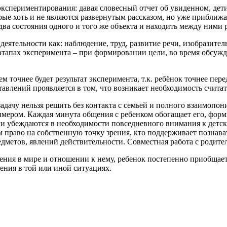
спериментирования: давая словесный отчет об увиденном, дети
орые хоть и не являются развернутым рассказом, но уже прибли
два состояния одного и того же объекта и находить между ними 
еятельности как: наблюдение, труд, развитие речи, изобразите
этапах эксперимента – при формировании цели, во время обсужд
 точнее будет результат эксперимента, т.к. ребёнок точнее пере
лений проявляется в том, что возникает необходимость считать,
адачу нельзя решить без контакта с семьей и полного взаимоп
имером. Каждая минута общения с ребенком обогащает его, форм
ли убеждаются в необходимости повседневного внимания к детск
м право на собственную точку зрения, кто поддерживает познава
дметов, явлений действительности. Совместная работа с родите
ения в мире и отношении к нему, ребенок постепенно приобщаетс
ения в той или иной ситуациях.