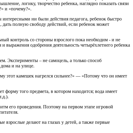
мышление, логику, творчество ребенка, наглядно показать связи
» и «почему?».
ы интересными ни были действия педагога, ребенок быстро
, дать полную свободу действий, если ребенок может
ный контроль со стороны взрослого пока необходим - и не
я и выражения одобрения деятельность четырёхлетнего ребенка
. Эксперименты – не самоцель, а только способ
дома и на улице.
у этот камешек нагрелся сильнее?» — «Потому что он имеет
т форму того предмета, в котором находится; вода имеет
.д.).
итм его проведения. Поэтому на первом этапе игровой
питателя.
 взрослые делают на глазах у детей, а также первые