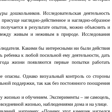
ры дошкольников. Исследовательская деятельность
м присуще наглядно-действенное и наглядно-образное
 получается в результате опытов, можно объяснить и
и между живым и неживым в природе. Исследования
аблюдателя. Какими бы интересными ни были действия
ь ребенка к любой посильной ему деятельности, дать
 года жизни появляются первые попытки работать
не опасны. Однако визуальный контроль со стороны
альной поддержки, так как без постоянного поощрения
у жизнью и обучением. Эксперименты – не самоцель,
повседневной жизнью, наблюдениями дома и на улице.
влений, например: «Почему этот камешек нагрелся