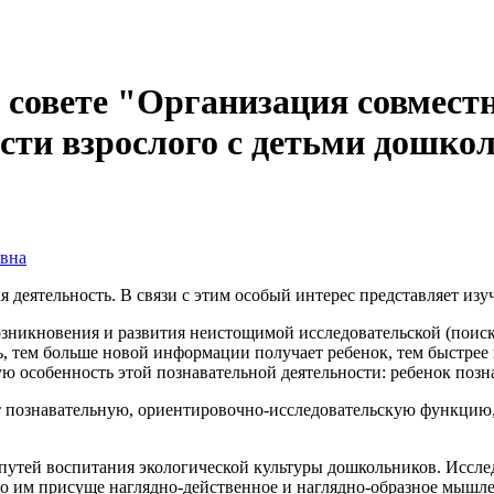
 совете "Организация совмест
сти взрослого с детьми дошкол
вна
 деятельность. В связи с этим особый интерес представляет изу
озникновения и развития неистощимой исследовательской (поис
ь, тем больше новой информации получает ребенок, тем быстрее 
особенность этой познавательной деятельности: ребенок познае
ознавательную, ориентировочно-исследовательскую функцию, с
тей воспитания экологической культуры дошкольников. Исследо
то им присуще наглядно-действенное и наглядно-образное мышле