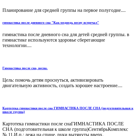
Планирование для средней группы на первое полугодие....
гимнастика после дневного сна "Как медведь весну встречал"
гимнастика после дневного сна для детей средней группы. в
гимнастике используются здоровье сберегающие
технологии....
Гимнастика после сна, весна.
Цель: помочь детям проснуться, активизировать
двигательную активность, создать хорошее настроение....
Картотека гимнастики после сна ГИМНАСТИКА ПОСЛЕ СНА (подготовительная к
школе группа)
Картотека гимнастики после снаГИМНАСТИКА ПОСЛЕ
СНА (подготовительная к школе группа)СентябрьКомплекс
№ 11.И.п.: лежа на спине, руки вытянуты вверх.