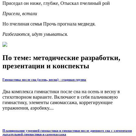
Приседал он ниже, глубже, Отыскал пчелиный рой
Присели, встали
Но пчелиная семья Прочь прогнала медведя.
Разбегаются, идут умываться.
По теме: методические разработки,
презентации и конспекты
Гимнастика после сна (осень, весна) - старшая группа
Два комплекса гимнастики после сна на осень и весну в
стихотворном варианте. Включают в себя пальчиковую
гимнастику, элементы самомассажа, коррегирующие
упражнения, аэробику....
Планирование утренней гимнастики и гимнастики после дневного сна с элементами
дыхательной гимнастики и самомассажа