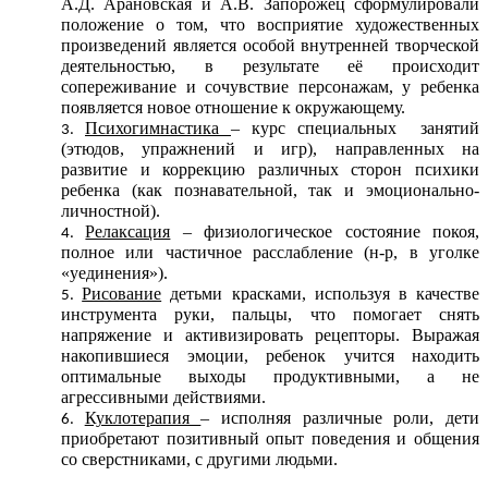
А.Д. Арановская и А.В.
Запорожец сформулировали
положение о том, что восприятие художественных
произведений является особой внутренней творческой
деятельностью, в результате её происходит
сопереживание и сочувствие персонажам, у ребенка
появляется новое отношение к окружающему.
Психогимнастика
– курс специальных занятий
(этюдов, упражнений и игр), направленных на
развитие и коррекцию различных сторон психики
ребенка (как познавательной, так и эмоционально-
личностной).
Релаксация
– физиологическое состояние покоя,
полное или частичное расслабление (н-р, в уголке
«уединения»).
Рисование
детьми красками, используя в качестве
инструмента руки, пальцы, что помогает снять
напряжение и активизировать рецепторы. Выражая
накопившиеся эмоции, ребенок учится находить
оптимальные выходы продуктивными, а не
агрессивными действиями.
Куклотерапия
– исполняя различные роли, дети
приобретают позитивный опыт поведения и общения
со сверстниками, с другими людьми.