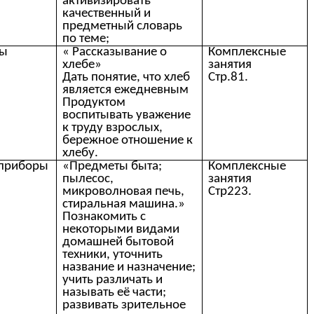
активизировать
качественный и
предметный словарь
по теме;
ты
« Рассказывание о
Комплексные
.
хлебе»
занятия
Дать понятие, что хлеб
Стр.81.
является ежедневным
Продуктом
воспитывать уважение
к труду взрослых,
бережное отношение к
хлебу.
оприборы
«Предметы быта;
Комплексные
пылесос,
занятия
микроволновая печь,
Стр223.
стиральная машина.»
Познакомить с
некоторыми видами
домашней бытовой
техники, уточнить
название и назначение;
учить различать и
называть её части;
развивать зрительное