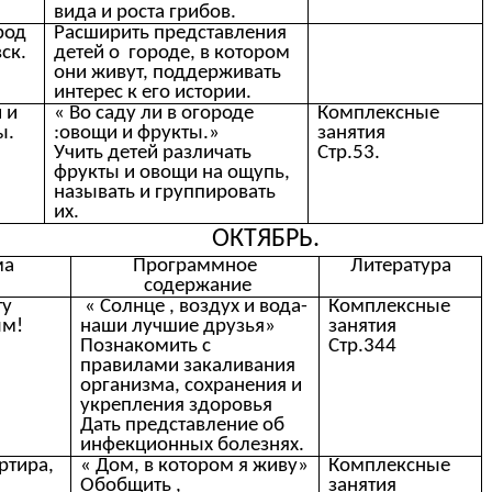
вида и роста грибов.
род
Расширить представления
ск.
детей о городе, в котором
они живут, поддерживать
интерес к его истории.
 и
« Во саду ли в огороде
Комплексные
ы.
:овощи и фрукты.»
занятия
Учить детей различать
Стр.53.
фрукты и овощи на ощупь,
называть и группировать
их.
ОКТЯБРЬ.
ма
Программное
Литература
содержание
ту
« Солнце , воздух и вода-
Комплексные
ым!
наши лучшие друзья»
занятия
Познакомить с
Стр.344
правилами закаливания
организма, сохранения и
укрепления здоровья
Дать представление об
инфекционных болезнях.
ртира,
« Дом, в котором я живу»
Комплексные
Обобщить ,
занятия