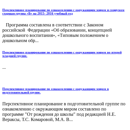
Перспективное планирование по ознакомлению с окружающим миром и социумом
старшая группа «Б» на 2015- 2016 учебный год
Программа составлена в соответствии с Законом
российской Федерации «Об образовании, концепцией
дошкольного воспитания», «Типовым положением о
дошкольном обр...
Перспективное планирование по ознакомлению с окружающим миром во второй
младшей группе.
...
Перспективное планирование по ознакомлению с окружающим миром в
подготовительной группе.
Перспективное планирование в подготовительной группе по
ознакомлению с окружающим миром составлено по
программе "От рождения до школы" под редакцией Н.Е.
Вераксы, Т.С. Комаровой, М.А. В...