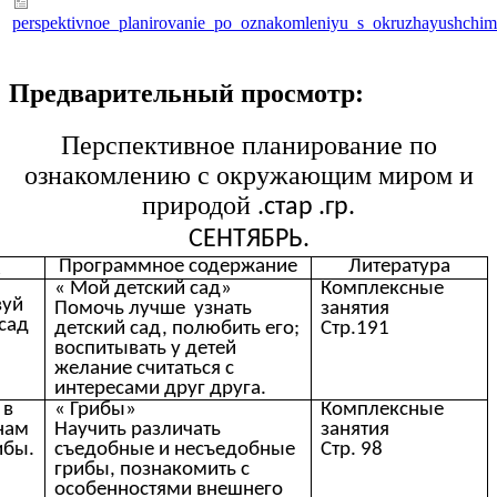
perspektivnoe_planirovanie_po_oznakomleniyu_s_okruzhayushchim
Предварительный просмотр:
Перспективное планирование по
ознакомлению с окружающим миром и
природой
.стар .гр.
СЕНТЯБРЬ.
а
Программное содержание
Литература
« Мой детский сад»
Комплексные
вуй
Помочь лучше узнать
занятия
сад
детский сад, полюбить его;
Стр.191
воспитывать у детей
желание считаться с
интересами друг друга.
 в
« Грибы»
Комплексные
 нам
Научить различать
занятия
ибы.
съедобные и несъедобные
Стр. 98
грибы, познакомить с
особенностями внешнего