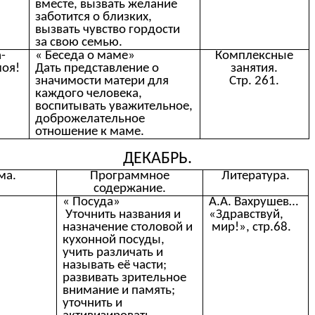
вместе, вызвать желание
заботится о близких,
вызвать чувство гордости
за свою семью.
-
« Беседа о маме»
Комплексные
моя!
Дать представление о
занятия.
значимости матери для
Стр. 261.
каждого человека,
воспитывать уважительное,
доброжелательное
отношение к маме.
ДЕКАБРЬ.
ма.
Программное
Литература.
содержание.
« Посуда»
А.А. Вахрушев…
Уточнить названия и
«Здравствуй,
назначение столовой и
мир!», стр.68.
кухонной посуды,
учить различать и
называть её части;
развивать зрительное
внимание и память;
уточнить и