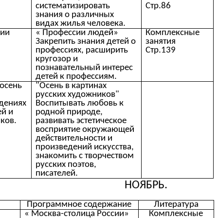
систематизировать
Стр.86
знания о различных
видах жилья человека.
сии
« Профессии людей»
Комплексные
Закрепить знания детей о
занятия
профессиях, расширить
Стр.139
кругозор и
познавательный интерес
детей к профессиям.
 осень
"Осень в картинах
русских художников"
дениях
Воспитывать любовь к
ей и
родной природе,
ков.
развивать эстетическое
восприятие окружающей
действительности и
произведений искусства,
знакомить с творчеством
русских поэтов,
писателей.
НОЯБРЬ.
а
Программное содержание
Литература
« Москва-столица России»
Комплексные