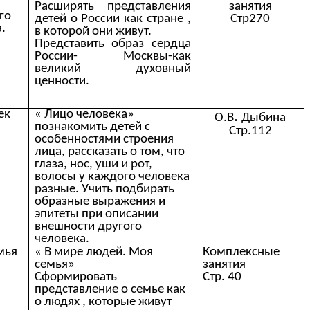
Расширять представления
занятия
го
детей о России как стране ,
Стр270
.
в которой они живут.
Представить образ сердца
России- Москвы-как
великий духовный
ценности.
ек
« Лицо человека»
.
О.В
Дыбина
познакомить детей с
Стр.112
особенностями строения
лица, рассказать о том, что
глаза, нос, уши и рот,
волосы у каждого человека
разные. Учить подбирать
образные выражения и
эпитеты при описании
внешности другого
человека.
мья
« В мире людей. Моя
Комплексные
семья»
занятия
Сформировать
Стр. 40
представление о семье как
о людях , которые живут