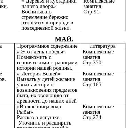
 и
« Деревья и кустарники
Комплексные
ики.
нашего двора»
занятия
Воспитывать
Стр.91.
стремление бережно
относится к природе в
повседневной жизни.
МАЙ.
а
Программное содержание
литература
« Этот день победы»
Комплексные
.
Познакомить с
занятия
героическими страницами
Стр.350.
истории нашей родины.
е
« История Вещей»
Комплексные
ов.
Вызвать у детей желание
занятия
узнать историю
Стр.165.
возникновения предметов
быта, их эволюцию от
древности до наших дней
«Волшебница вода.
Комплексные
Рыбы»
занятия
Рассказ о лягушке.
Стр.274.
Уточнить и расширить