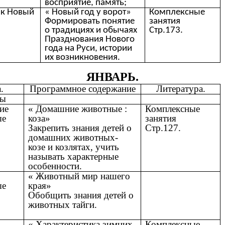
восприятие, память;
к Новый
« Новый год у ворот»
Комплексные
Формировать понятие
занятия
о традициях и обычаях
Стр.173.
Празднования Нового
года на Руси, истории
их возникновения.
ЯНВАРЬ.
.
Программное содержание
Литература.
лы
ие
« Домашние животные :
Комплексные
ые
коза»
занятия
Закрепить знания детей о
Стр.127.
домашних животных-
козе и козлятах, учить
называть характерные
особенности.
« Животный мир нашего
ые
края»
Обобщить знания детей о
животных тайги.
« Характеристика зимних
Комплексные