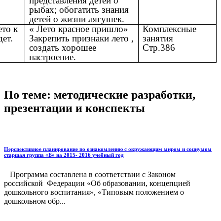
представления детей о
рыбах; обогатить знания
детей о жизни лягушек.
ето к
« Лето красное пришло»
Комплексные
дет.
Закрепить признаки лето ,
занятия
создать хорошее
Стр.386
настроение.
По теме: методические разработки,
презентации и конспекты
Перспективное планирование по ознакомлению с окружающим миром и социумом
старшая группа «Б» на 2015- 2016 учебный год
Программа составлена в соответствии с Законом
российской Федерации «Об образовании, концепцией
дошкольного воспитания», «Типовым положением о
дошкольном обр...