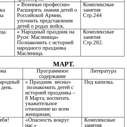
« Военные профессии»
Комплексные
ка
Расширять знания детей о
занятия
ва
Российской Армии,
Стр.244
уточнить представления
детей о родах войск.
ца.
« Народный праздник на
Комплексные
Руси: Масленица»
занятия
Познакомить с историей
Стр.282.
народного праздника
Масленица.
МАРТ.
ема
Программное
Литература
содержание
ародный
« Праздник весны»
Пед капилка.
 день.
познакомить детей с
историей праздника –
8 Марта; воспитать
уважительное
отношение ко всем
женщинам;
ебя!
«Опасность вокруг
Комплексные
нас.»
занятия