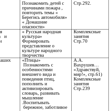
Познакомить детей с
Стр.292.
причинами пожара ,
повторить темы «
Берегись автомобиля»
« Домашние
опасности»
я
« Русская народная
Комплексные
а и
культура»
занятия
и
Формировать
Стр.70
представление о
культуре народного
творчества
наших
«Птицы»
А.А.
Познакомить с
Вахрушев…
особенностями
«Здравствуй,
внешнего вида и
мир!», стр.61)
поведения птиц,
Комплексные
пополнить и
занятия
активизировать
Стр.239
словарь, развивать
мышление
.Воспитывать
бережное, заботливое