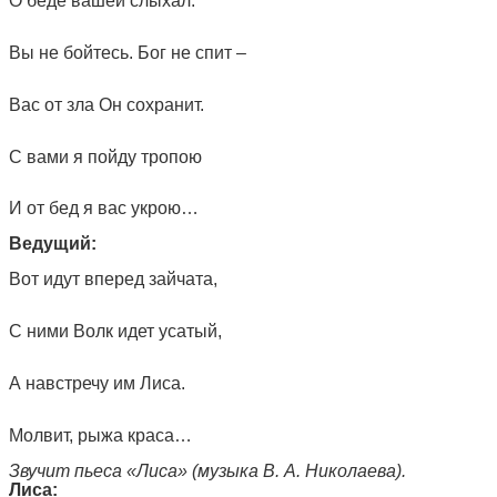
О беде вашей слыхал.
Вы не бойтесь. Бог не спит –
Вас от зла Он сохранит.
С вами я пойду тропою
И от бед я вас укрою…
Ведущий:
Вот идут вперед зайчата,
С ними Волк идет усатый,
А навстречу им Лиса.
Молвит, рыжа краса…
Звучит пьеса «Лиса» (музыка В. А. Николаева).
Лиса: