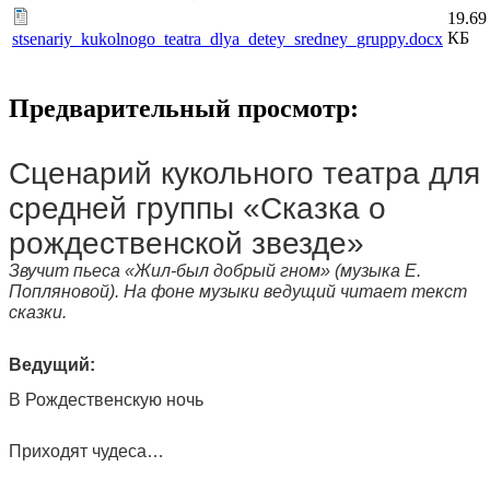
19.69
КБ
stsenariy_kukolnogo_teatra_dlya_detey_sredney_gruppy.docx
Предварительный просмотр:
Сценарий кукольного театра для
средней группы «Сказка о
рождественской звезде»
Звучит пьеса «Жил-был добрый гном» (музыка Е.
Попляновой). На фоне музыки ведущий читает текст
сказки.
Ведущий:
В Рождественскую ночь
Приходят чудеса…