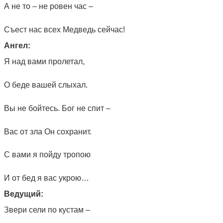
А не то – не ровен час –
Съест нас всех Медведь сейчас!
Ангел:
Я над вами пролетал,
О беде вашей слыхал.
Вы не бойтесь. Бог не спит –
Вас от зла Он сохранит.
С вами я пойду тропою
И от бед я вас укрою…
Ведущий:
Звери сели по кустам –