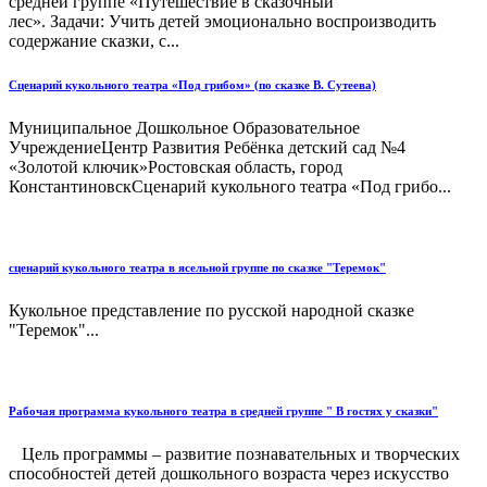
средней группе «Путешествие в сказочный
лес». Задачи: Учить детей эмоционально воспроизводить
содержание сказки, с...
Сценарий кукольного театра «Под грибом» (по сказке В. Сутеева)
Муниципальное Дошкольное Образовательное
УчреждениеЦентр Развития Ребёнка детский сад №4
«Золотой ключик»Ростовская область, город
КонстантиновскСценарий кукольного театра «Под грибо...
сценарий кукольного театра в ясельной группе по сказке "Теремок"
Кукольное представление по русской народной сказке
"Теремок"...
Рабочая программа кукольного театра в средней группе " В гостях у сказки"
Цель программы – развитие познавательных и творческих
способностей детей дошкольного возраста через искусство