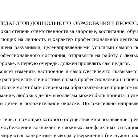
ПЕДАГОГОВ ДОШКОЛЬНОГО ОБРАЗОВАНИЯ В ПРОФЕС
окая степень ответственности за здоровье, воспитание, обу
ияющих на личность и характер профессиональной деятельн
шена разумными, целенаправленными усилиями самого пе
рофессионального состояния, отправлять на работу с людь
оровье, в первую очередь, должен проявлять сам педагог.
оляет изменять настроение и самочувствие,что сказываетс
о распределять личностные силы в профессиональной и повс
оторые могут быть освоены им образовательном процессе ил
мание, любовь к детям и коллегам может быть принята и уде
и детей в положительной окраске. Положительно направл
ствие, с помощью которого осуществляется подавление тре
амоубеждении возникает в сложных, конфликтных ситуация
мируются конкретные выводы утверждения (не нужно так 