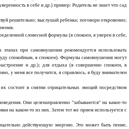
еренность в себе и др.) пример: Родитель не знает что сад
твуй решительно; выслушай ребенка; поговори откровенно;
лнения.
деленной словесной формулы (я спокоен, я уверен в себе,
ых этапах при самовнушении рекомендуется использовать
 буду спокойным, я спокоен). Формулы самовнушения могут
астроение и др.); для отдыха (я совершенно спокоен, я
нно, у меня все получится, я справлюсь, я буду внимателен
 их состоит в снятии отрицательных эмоций посредством
оведения. Они целенаправленно "забываются" на какое-то
ки на каком-то из них. Затем тот же прием используется с
ицательно действующую энергию. Это может быть пение,