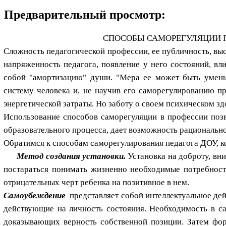
Предварительный просмотр:
СПОСОБЫ САМОРЕГУЛЯЦИИ 
Сложность педагогической профессии, ее публичность, выс
напряженность педагога, появление у него состояний, вл
собой "амортизацию" души. "Мера ее может быть умень
систему человека и, не научив его саморегулированию п
энергетической затраты. Но заботу о своем психическом зд
Использование способов саморегуляции в профессии позв
образовательного процесса, дает возможность рациональн
Обратимся к способам саморегулирования педагога ДОУ, к
Метод создания установки.
Установка на доброту, вни
постараться понимать жизненно необходимые потребност
отрицательных черт ребенка на позитивное в нем.
Самоубеждение
представляет собой интеллектуальное дей
действующие на личность состояния. Необходимость в с
доказывающих верность собственной позиции. Затем фор