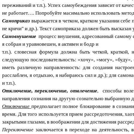
переживаний и т.п.). Успех самоубеждения зависит от каче
не работает…. Попробуйте масимально использовать мето
Самоприказ
выражается в четком, кратком указании себе 
не кричи" и др.). Текст самоприказа должен быть высказан
Самовнушение
процесс внушения, адресованный самому се
я собран и уравновешен, я активен и бодр и
т.п.). словесная формула должна быть четкой, краткой
следующую последовательность: «хочу», «могу», «буду», 
иметь различную направленность: для создания настроен
расслаблен, я отдыхаю, я набираюсь сил и др.); для самон
и т.п.).
Отключение, переключение, отвлечение
, способы воле
направления сознания на другую сознательно выбранную д
Отключение
предполагает полное блокирование в сознани
время. Для того используется прием рассредоточения, хао
закрытыми глазами, в воображении для достижения рассре
Переключение
заключается в переходе на деятельность