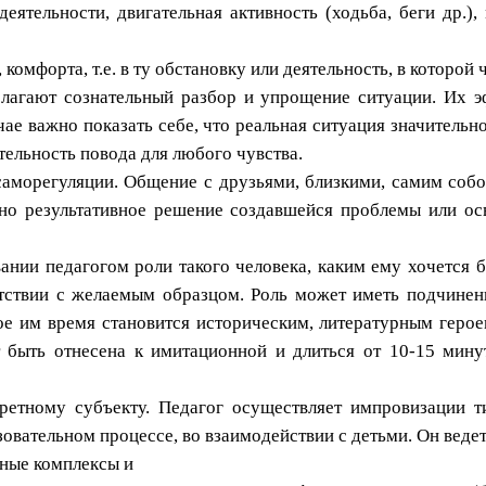
еятельности, двигательная активность (ходьба, беги др.)
омфорта, т.е. в ту обстановку или деятельность, в которой
гают сознательный разбор и упрощение ситуации. Их эфф
чае важно показать себе, что реальная ситуация значительн
ельность повода для любого чувства.
аморегуляции. Общение с друзьями, близкими, самим собо
но результативное решение создавшейся проблемы или ос
нии педагогом роли такого человека, каким ему хочется б
ветствии с желаемым образцом. Роль может иметь подчине
е им время становится историческим, литературным герое
быть отнесена к имитационной и длиться от 10-15 минут 
ретному субъекту. Педагог осуществляет импровизации т
вательном процессе, во взаимодействии с детьми. Он ведет
тные комплексы и