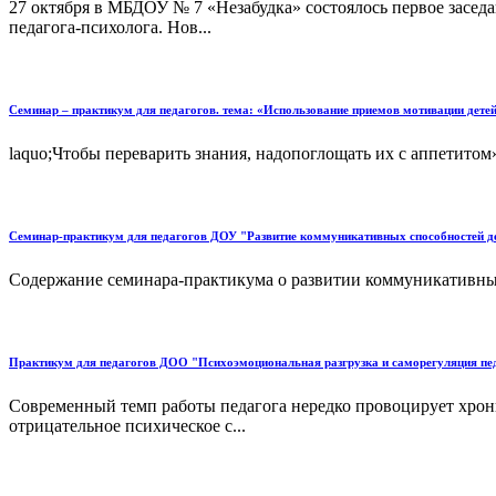
27 октября в МБДОУ № 7 «Незабудка» состоялось первое засе
педагога-психолога. Нов...
Семинар – практикум для педагогов. тема: «Использование приемов мотивации дете
laquo;Чтобы переварить знания, надопоглощать их с аппетито
Семинар-практикум для педагогов ДОУ "Развитие коммуникативных способностей де
Содержание семинара-практикума о развитии коммуникативных
Практикум для педагогов ДОО "Психоэмоциональная разгрузка и саморегуляция пе
Современный темп работы педагога нередко провоцирует хрони
отрицательное психическое с...