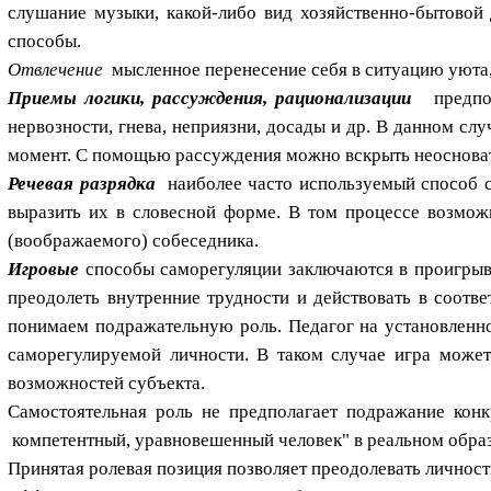
слушание музыки, какой-либо вид хозяйственно-бытовой д
способы.
Отвлечение
мысленное перенесение себя в ситуацию уюта, к
Приемы логики, рассуждения, рационализации
предпола
нервозности, гнева, неприязни, досады и др. В данном слу
момент. С помощью рассуждения можно вскрыть неосноват
Речевая разрядка
наиболее часто используемый способ с
выразить их в словесной форме. В том процессе возмож
(воображаемого) собеседника.
Игровые
способы саморегуляции заключаются в проигрыва
преодолеть внутренние трудности и действовать в соот
понимаем подражательную роль. Педагог на установленно
саморегулируемой личности. В таком случае игра может 
возможностей субъекта.
Самостоятельная роль не предполагает подражание конк
компетентный, уравновешенный человек" в реальном образо
Принятая ролевая позиция позволяет преодолевать личнос