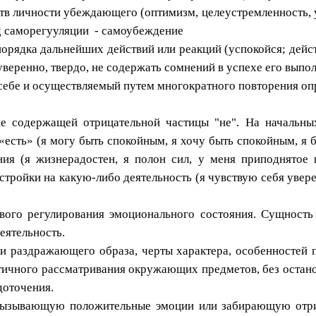
ств личности убеждающего (оптимизм, целеустремленность, ув
д саморегууляции - самоубеждение
порядка дальнейших действий или реакций (успокойся; дейс
 уверенно, твердо, не содержать сомнений в успехе его выпо
бе и осуществляемый путем многократного повторения опре
, не содержащей отрицательной частицы "не". На начальн
«есть» (я могу быть спокойным, я хочу быть спокойным, я
ия (я жизнерадостен, я полон сил, у меня приподнятое н
астройки на какую-либо деятельность (я чувствую себя увере
вого регулирования эмоционального состояния. Сущность
еятельность.
и раздражающего образа, черты характера, особенностей п
тичного рассматривания окружающих предметов, без останов
доточения.
, вызывающую положительные эмоции или забирающую отр