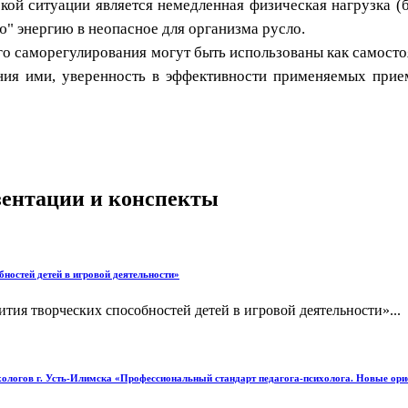
ой ситуации является немедленная физическая нагрузка (б
ю" энергию в неопасное для организма русло.
 саморегулирования могут быть использованы как самостоят
ения ими, уверенность в эффективности применяемых прие
езентации и конспекты
ностей детей в игровой деятельности»
тия творческих способностей детей в игровой деятельности»...
ологов г. Усть-Илимска «Профессиональный стандарт педагога-психолога. Новые ори