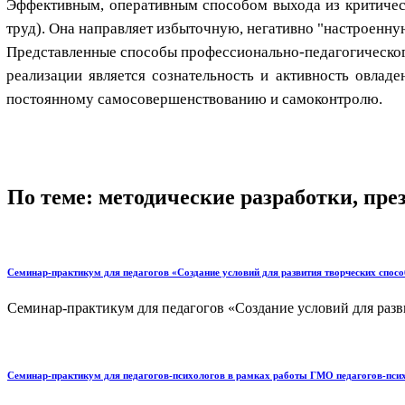
Эффективным, оперативным способом выхода из критическ
труд). Она направляет избыточную, негативно "настроенну
Представленные способы профессионально-педагогического
реализации является сознательность и активность овлад
постоянному самосовершенствованию и самоконтролю.
По теме: методические разработки, пр
Семинар-практикум для педагогов «Создание условий для развития творческих способ
Семинар-практикум для педагогов «Создание условий для разви
Семинар-практикум для педагогов-психологов в рамках работы ГМО педагогов-псих