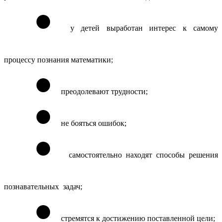
у детей выработан интерес к самому
процессу познания математики;
преодолевают трудности;
не бояться ошибок;
самостоятельно находят способы решения
познавательных задач;
стремятся к достижению поставленной цели;