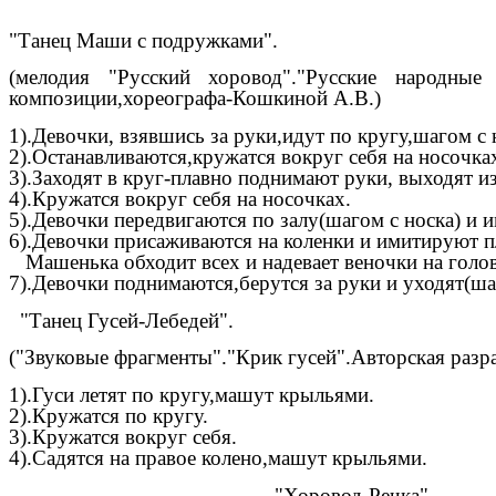
"Танец Маши с подружками".
(мелодия "Русский хоровод"."Русские народные
композиции,хореографа-Кошкиной А.В.)
1).Девочки, взявшись за руки,идут по кругу,шагом с 
2).Останавливаются,кружатся вокруг себя на носочка
3).Заходят в круг-плавно поднимают руки, выходят и
4).Кружатся вокруг себя на носочках.
5).Девочки передвигаются по залу(шагом с носка) и 
6).Девочки присаживаются на коленки и имитируют п
Машенька обходит всех и надевает веночки на голов
7).Девочки поднимаются,берутся за руки и уходят(ша
"Танец Гусей-Лебедей".
("Звуковые фрагменты"."Крик гусей".Авторская раз
1).Гуси летят по кругу,машут крыльями.
2).Кружатся по кругу.
3).Кружатся вокруг себя.
4).Садятся на правое колено,машут крыльями.
"Хоровод-Речка".