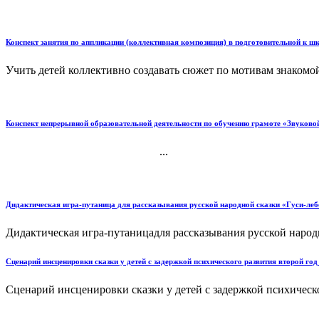
Конспект занятия по аппликации (коллективная композиция) в подготовительной к шк
Учить детей коллективно создавать сюжет по мотивам знакомой 
Конспект непрерывной образовательной деятельности по обучению грамоте «Звуковой 
...
Дидактическая игра-путаница для рассказывания русской народной сказки «Гуси-леб
Дидактическая игра-путаницадля рассказывания русской народ
Сценарий инсценировки сказки у детей с задержкой психического развития второй го
Сценарий инсценировки сказки у детей с задержкой психическо