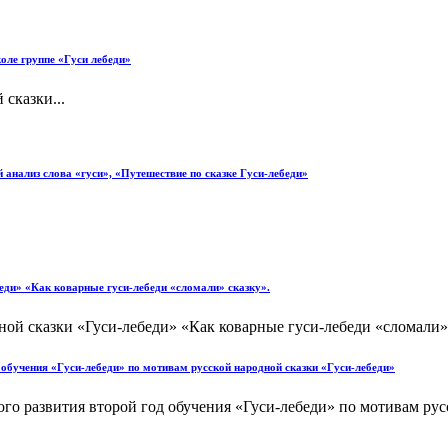
оле группе «Гуси лебеди»
сказки...
анализ слова «гуси», «Путешествие по сказке Гуси-лебеди»
еди» «Как коварные гуси-лебеди «сломали» сказку».
ной сказки «Гуси-лебеди» «Как коварные гуси-лебеди «сломали»
д обучения «Гуси-лебеди» по мотивам русской народной сказки «Гуси-лебеди»
го развития второй год обучения «Гуси-лебеди» по мотивам русс