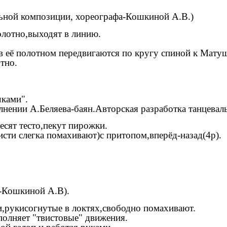
льной композиции, хореографа-Кошкиной А.В.)
олотно,выходят в линию.
в её полотном передвигаются по кругу спиной к Матуш
тно.
ми".
лнении А.Беляева-баян.Авторская разработка танцева
сят тесто,пекут пирожки.
исти слегка помахивают)с притопом,вперёд-назад(4р).
а-Кошкиной А.В).
ми,рукисогнутые в локтях,свободно помахивают.
полняет "твистовые" движения.