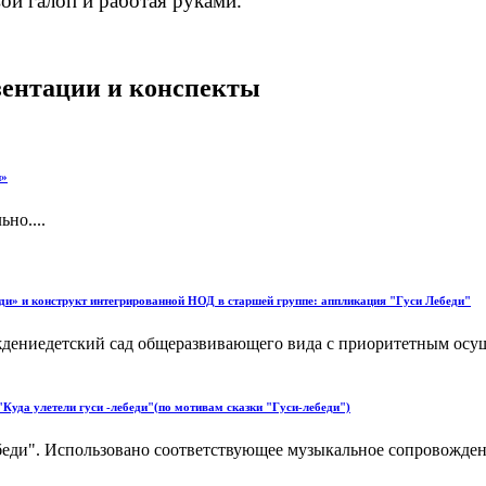
ой галоп и работая руками.
езентации и конспекты
и»
но....
ди» и конструкт интегрированной НОД в старшей группе: аппликация "Гуси Лебеди"
дениедетский сад общеразвивающего вида с приоритетным осущ
Куда улетели гуси -лебеди"(по мотивам сказки "Гуси-лебеди")
еди". Использовано соответствующее музыкальное сопровождени