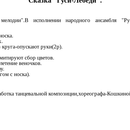
Сказка "Гуси-Лебеди".
 мелодии".В исполнении народного ансамбля "Рус
носка.
х.
з круга-опускают руки(2р).
имитируют сбор цветов.
летение веночков.
у.
гом с носка).
работка танцевальной композиции,хореографа-Кошкино