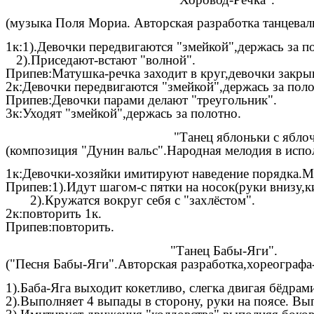
(музыка Поля Мориа. Авторская разработка танцева
1к:1).Девочки передвигаются "змейкой",держась за п
2).Приседают-встают "волной".
Припев:Матушка-речка заходит в круг,девочки закры
2к:Девочки передвигаются "змейкой",держась за поло
Припев:Девочки парами делают "треугольник".
3к:Уходят "змейкой",держась за полотно.
"Танец яблоньки с яблочка
(композиция "Дунин вальс".Народная мелодия в испо
1к:Девочки-хозяйки имитируют наведение порядка.Ме
Припев:1).Идут шагом-с пятки на носок(руки внизу,к
2).Кружатся вокруг себя с "захлёстом".
2к:повторить 1к.
Припев:повторить.
"Танец Бабы-Яги".
("Песня Бабы-Яги".Авторская разработка,хореограф
1).Баба-Яга выходит кокетливо, слегка двигая бёдра
2).Выполняет 4 выпады в сторону, руки на поясе. Вы