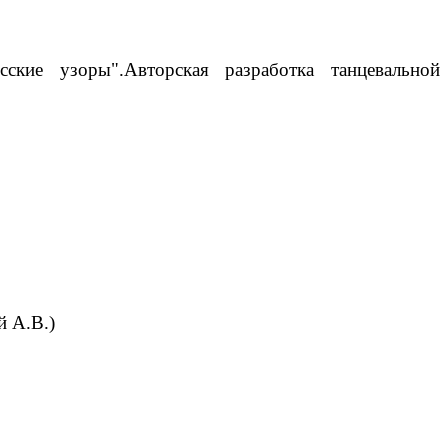
ские узоры".Авторская разработка танцевальной
й А.В.)