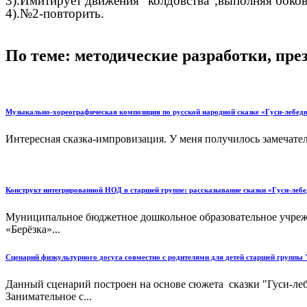
3).Имитирует движения "колдовства",выполняя боков
4).№2-повторить.
По теме: методические разработки, пр
Музыкально-хореографическая композиция по русской народной сказке «Гуси-лебед
Интересная сказка-импровизация. У меня получилось замечатель
Конструкт интегрированной НОД в старшей группе: рассказывание сказки «Гуси-лебе
Муниципальное бюджетное дошкольное образовательное учреж
«Берёзка»...
Сценарий физкультурного досуга совместно с родителями для детей старшей группы "
Данный сценарий построен на основе сюжета сказки "Гуси-леб
Занимательное с...