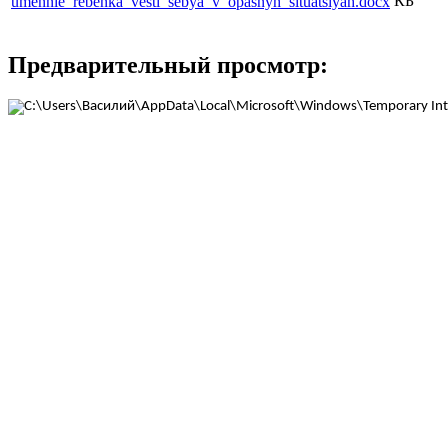
КБ
umennie_rebenka_vesti_sebya_v_opasnyh_situatsiyah.docx
Предварительный просмотр: