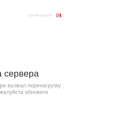
I speak english
а сервера
ре вызвал перенагрузку
ожалуйста обновите