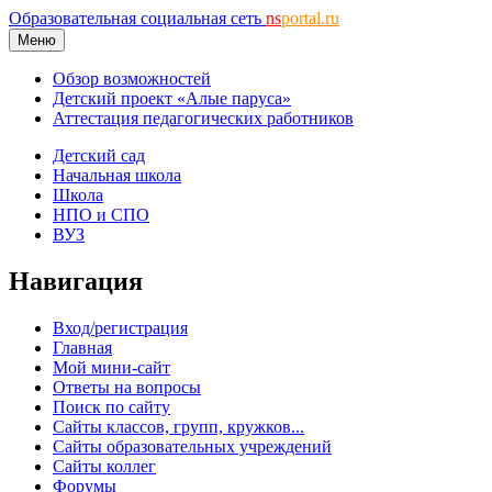
Образовательная социальная сеть
ns
portal.ru
Меню
Обзор возможностей
Детский проект «Алые паруса»
Аттестация педагогических работников
Детский сад
Начальная школа
Школа
НПО и СПО
ВУЗ
Навигация
Вход/регистрация
Главная
Мой мини-сайт
Ответы на вопросы
Поиск по сайту
Сайты классов, групп, кружков...
Сайты образовательных учреждений
Сайты коллег
Форумы