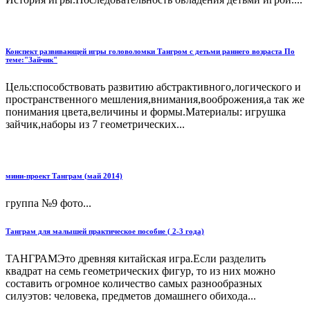
Конспект развивающей игры головоломки Тангром с детьми раннего возраста По
теме:"Зайчик"
Цель:способствовать развитию абстрактивного,логического и
пространственного мешления,внимания,вооброжения,а так же
понимания цвета,величины и формы.Материалы: игрушка
зайчик,наборы из 7 геометрических...
мини-проект Танграм (май 2014)
группа №9 фото...
Танграм для малышей практическое пособие ( 2-3 года)
ТАНГРАМЭто древняя китайская игра.Если разделить
квадрат на семь геометрических фигур, то из них можно
составить огромное количество самых разнообразных
силуэтов: человека, предметов домашнего обихода...