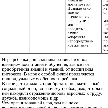
ничем не
по
мотивируется.
де
Правило явно
не
еще не
оп
вычленяется,
по
но оно уже
мо
может
во
победить в
не
случае
же
конфликта
На
непосредствен-
пр
ное желание
за
ст
Игра ребенка дошкольника развивается под
влиянием воспитания и обучения, зависит от
приобретения знаний и умений, от воспитания
интересов. В игре с особой силой проявляются
индивидуальные особенности ребенка.
В игре дети должны приобретать положительный
социальный опыт, вот почему необходимо, чтобы в
ней находили отражение любовь взрослых к труду,
дружба, взаимопомощь и др.
Чем организованней игра, тем выше ее
воспитательное воздействие. Признаками хорошей