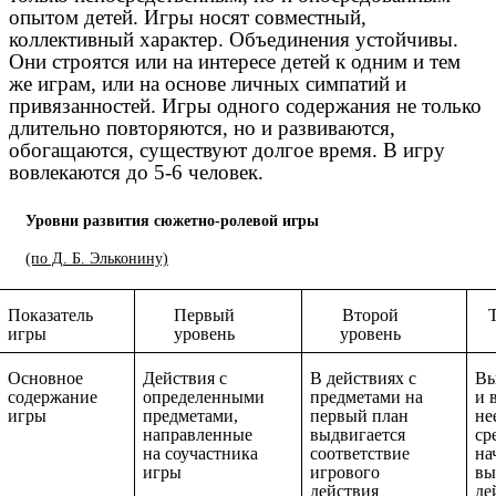
опытом детей. Игры носят совместный,
коллективный характер. Объединения устойчивы.
Они строятся или на интересе детей к одним и тем
же играм, или на основе личных симпатий и
привязанностей. Игры одного содержания не только
длительно повторяются, но и развиваются,
обогащаются, существуют долгое время. В игру
вовлекаются до 5-6 человек.
Уровни развития сюжетно-ролевой игры
(по Д. Б. Эльконину)
Показатель
Первый
Второй
игры
уровень
уровень
Основное
Действия с
В действиях с
Вы
содержание
определенными
предметами на
и 
игры
предметами,
первый план
не
направленные
выдвигается
ср
на соучастника
соответствие
на
игры
игрового
вы
действия
де