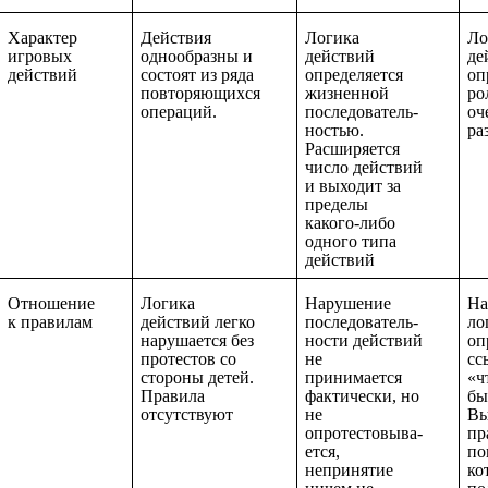
Характер
Действия
Логика
Ло
игровых
однообразны и
действий
де
действий
состоят из ряда
определяется
оп
повторяющихся
жизненной
ро
операций.
последователь-
оч
ностью.
ра
Расширяется
число действий
и выходит за
пределы
какого-либо
одного типа
действий
Отношение
Логика
Нарушение
На
к правилам
действий легко
последователь-
ло
нарушается без
ности действий
оп
протестов со
не
сс
стороны детей.
принимается
«ч
Правила
фактически, но
бы
отсутствуют
не
Вы
опротестовыва-
пр
ется,
по
непринятие
ко