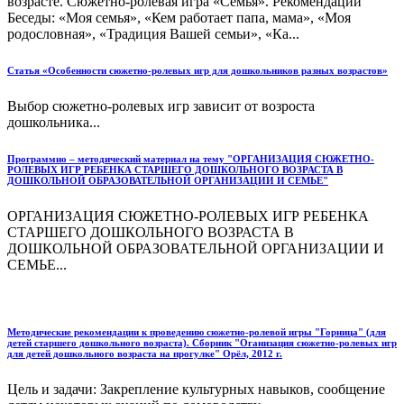
возрасте. Сюжетно-ролевая игра «Семья». Рекомендации
Беседы: «Моя семья», «Кем работает папа, мама», «Моя
родословная», «Традиция Вашей семьи», «Ка...
Статья «Особенности сюжетно-ролевых игр для дошкольников разных возрастов»
Выбор сюжетно-ролевых игр зависит от возроста
дошкольника...
Программно – методический материал на тему "ОРГАНИЗАЦИЯ СЮЖЕТНО-
РОЛЕВЫХ ИГР РЕБЕНКА СТАРШЕГО ДОШКОЛЬНОГО ВОЗРАСТА В
ДОШКОЛЬНОЙ ОБРАЗОВАТЕЛЬНОЙ ОРГАНИЗАЦИИ И СЕМЬЕ"
ОРГАНИЗАЦИЯ СЮЖЕТНО-РОЛЕВЫХ ИГР РЕБЕНКА
СТАРШЕГО ДОШКОЛЬНОГО ВОЗРАСТА В
ДОШКОЛЬНОЙ ОБРАЗОВАТЕЛЬНОЙ ОРГАНИЗАЦИИ И
СЕМЬЕ...
Методические рекомендации к проведению сюжетно-ролевой игры "Горница" (для
детей старшего дошкольного возраста). Сборник "Оганизация сюжетно-ролевых игр
для детей дошкольного возраста на прогулке" Орёл, 2012 г.
Цель и задачи: Закрепление культурных навыков, сообщение