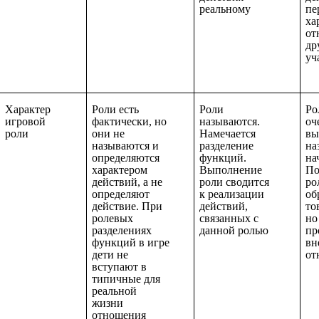
реальному
пе
ха
от
др
уч
Характер
Роли есть
Роли
Ро
игровой
фактически, но
называются.
оч
роли
они не
Намечается
вы
называются и
разделение
на
определяются
функций.
на
характером
Выполнение
По
действий, а не
роли сводится
ро
определяют
к реализации
об
действие. При
действий,
то
ролевых
связанных с
но
разделениях
данной ролью
пр
функций в игре
вн
дети не
от
вступают в
типичные для
реальной
жизни
отношения