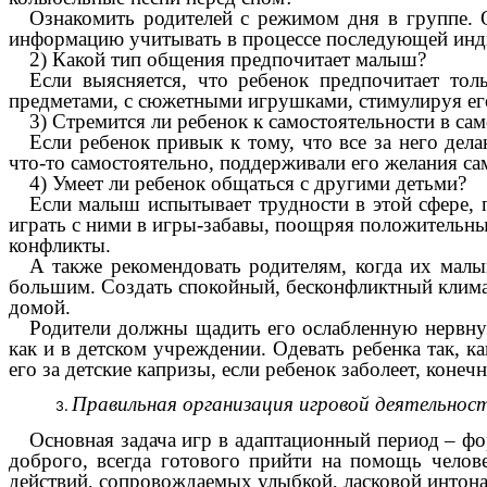
Ознакомить родителей с режимом дня в группе. 
информацию учитывать в процессе последующей инд
2) Какой тип общения предпочитает малыш?
Если выясняется, что ребенок предпочитает то
предметами, с сюжетными игрушками, стимулируя ег
3) Стремится ли ребенок к самостоятельности в с
Если ребенок привык к тому, что все за него дел
что-то самостоятельно, поддерживали его желания само
4) Умеет ли ребенок общаться с другими детьми?
Если малыш испытывает трудности в этой сфере, 
играть с ними в игры-забавы, поощряя положительны
конфликты.
А также рекомендовать родителям, когда их малыш
большим. Создать спокойный, бесконфликтный климат 
домой.
Родители должны щадить его ослабленную нервную
как и в детском учреждении. Одевать ребенка так, к
его за детские капризы, если ребенок заболеет, конечн
Правильная организация игровой деятельнос
Основная задача игр в адаптационный период – фо
доброго, всегда готового прийти на помощь челове
действий, сопровождаемых улыбкой, ласковой интон