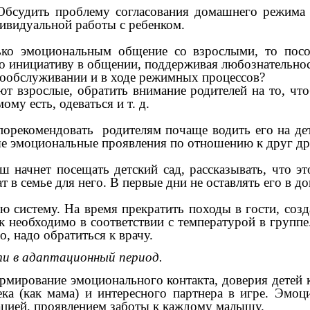
Обсудить проблему согласования домашнего режима
ивидуальной работы с ребенком.
лько эмоциональным общение со взрослыми, то посо
о инициативу в общении, поддерживая любознательнос
амообслуживании и в ходе режимных процессов?
ают взрослые, обратить внимание родителей на то, ч
му есть, одеваться и т. д.
порекомендовать родителям почаще водить его на дет
е эмоциональные проявления по отношению к друг др
 начнет посещать детский сад, рассказывать, что эт
в семье для него. В первые дни не оставлять его в д
 систему. На время прекратить походы в гости, созд
ак необходимо в соответствии с температурой в группе
о, надо обратиться к врачу.
ти в адаптационный период.
рмирование эмоционального контакта, доверия детей к
ка (как мама) и интересного партнера в игре. Эмо
ацией, проявлением заботы к каждому малышу.