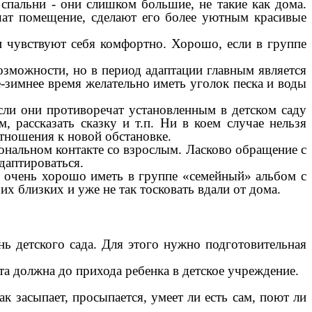
пальни - они слишком большие, не такие как дома.
шат помещение, сделают его более уютным красивые
и чувствуют себя комфортно. Хорошо, если в группе
зможности, но в период адаптации главным является
-зимнее время желательно иметь уголок песка и воды
сли они противоречат установленным в детском саду
 рассказать сказку и т.п. Ни в коем случае нельзя
отношения к новой обстановке.
ональном контакте со взрослым. Ласково обращение с
даптироваться.
у очень хорошо иметь в группе «семейный» альбом с
х близких и уже не так тосковать вдали от дома.
ь детского сада. Для этого нужно подготовительная
та должна до прихода ребенка в детское учреждение.
к засыпает, просыпается, умеет ли есть сам, поют ли