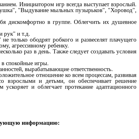
анием. Инициатором игр всегда выступает взрослый.
рушка", "Выдувание мыльных пузырьков", "Хоровод",
ебя дискомфортно в группе. Облегчить их душевное
 рук" и т.д.
 не только ободрят робкого и развеселят плачущего
му, агрессивному ребенку.
колько раз в день. Также следует создавать условия
 в спокойные игры.
анностей, вырабатывающие ответственность.
положительное отношение ко всем процессам, развивая
со взрослыми и детьми, он обеспечивает решение
м ускоряет и облегчает протекание адаптационного
ледующую информацию: