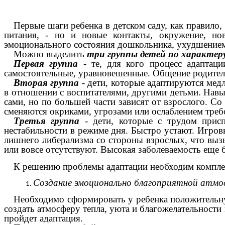
Первые шаги ребенка в детском саду, как правило,
питания, - но и новые контакты, окружение, но
эмоционального состояния дошкольника, ухудшением 
Можно выделить
три группы детей по характер
Первая группа
- те, для кого процесс адаптац
самостоятельные, уравновешенные. Общение родителе
Вторая группа
- дети, которые адаптируются медл
в отношении с воспитателями, другими детьми. Навы
сами, но по большей части зависят от взрослого. С
сменяются окриками, угрозами или ослаблением треб
Третья группа
- дети, которые с трудом присп
нестабильности в режиме дня. Быстро устают. Игровы
лишнего либерализма со стороны взрослых, что вызыв
или вовсе отсутствуют. Высокая заболеваемость еще
К решению проблемы адаптации необходим компле
Создание эмоционально благоприятной атмос
Необходимо сформировать у ребенка положительную
создать атмосферу тепла, уюта и благожелательности 
пройдет адаптация.