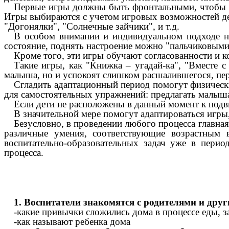
Первые игры должны быть фронтальными, чтобы н
Игры выбираются с учетом игровых возможностей де
"Догонялки", "Солнечные зайчики", и т.д.
В особом внимании и индивидуальном подходе ну
состояние, поднять настроение можно "пальчиковыми
Кроме того, эти игры обучают согласованности и ко
Такие игры, как "Книжка – угадай-ка", "Вместе 
малыша, но и успокоят слишком расшалившегося, пер
Сгладить адаптационный период помогут физически
для самостоятельных упражнений: предлагать малыша
Если дети не расположены в данный момент к подв
В значительной мере помогут адаптироваться игр
Безусловно, в проведении любого процесса главна
различные умения, соответствующие возрастным 
воспитательно-образовательных задач уже в перио
процесса.
1. Воспитатели знакомятся с родителями и др
-какие привычки сложились дома в процессе еды, за
-как называют ребенка дома