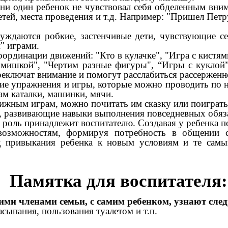
и один ребенок не чувствовал себя обделенным вним
тей, места проведения и т.д. Например: "Пришел Пет
ждаются робкие, застенчивые дети, чувствующие с
" играми.
ординации движений: "Кто в кулачке", "Игра с кистями
с мишкой", "Чертим разные фигуры", “Игры с куклой”
еключат внимание и помогут расслабиться рассерженно
е упражнения и игры, которые можно проводить по нес
м каталки, машинки, мячи.
ижным играм, можно почитать им сказку или поиграть
ы, развивающие навыки выполнения повседневных обяз
я роль принадлежит воспитателю. Создавая у ребенка 
возможностям, формируя потребность в общении 
д привыкания ребенка к новым условиям и те самы
Памятка для воспитателя:
угими членами семьи, с самим ребенком, узнают с
сыпания, пользования туалетом и т.п.