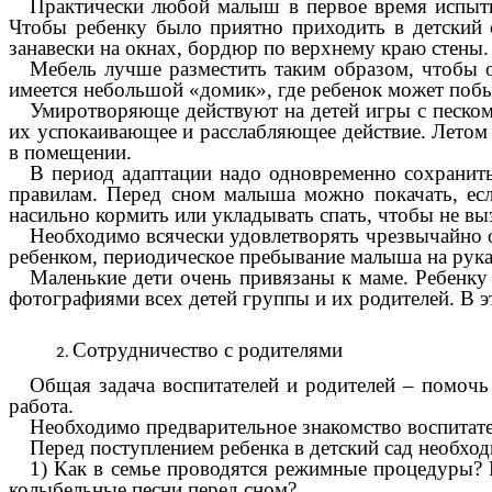
Практически любой малыш в первое время испыты
Чтобы ребенку было приятно приходить в детский 
занавески на окнах, бордюр по верхнему краю стены.
Мебель лучше разместить таким образом, чтобы о
имеется небольшой «домик», где ребенок может побы
Умиротворяюще действуют на детей игры с песком
их успокаивающее и расслабляющее действие. Летом 
в помещении.
В период адаптации надо одновременно сохранит
правилам. Перед сном малыша можно покачать, если
насильно кормить или укладывать спать, чтобы не вы
Необходимо всячески удовлетворять чрезвычайно о
ребенком, периодическое пребывание малыша на рука
Маленькие дети очень привязаны к маме. Ребенку
фотографиями всех детей группы и их родителей. В э
Сотрудничество с родителями
Общая задача воспитателей и родителей – помочь
работа.
Необходимо предварительное знакомство воспитател
Перед поступлением ребенка в детский сад необхо
1) Как в семье проводятся режимные процедуры? По
колыбельные песни перед сном?