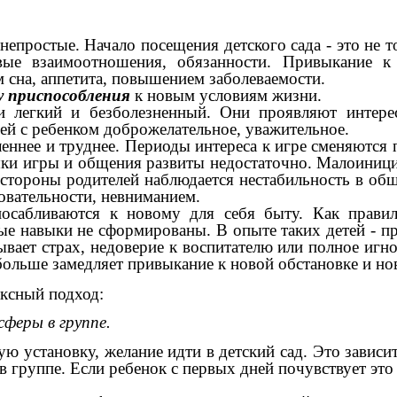
 непростые. Начало посещения детского сада - это не 
вые взаимоотношения, обязанности. Привыкание к
сна, аппетита, повышением заболеваемости.
у приспособления
к новым условиям жизни.
ии легкий и безболезненный. Они проявляют интере
й с ребенком доброжелательное, уважительное.
еннее и труднее. Периоды интереса к игре сменяются 
ки игры и общения развиты недостаточно. Малоиници
о стороны родителей наблюдается нестабильность в о
овательности, невниманием.
осабливаются к новому для себя быту. Как правил
е навыки не сформированы. В опыте таких детей - пр
ает страх, недоверие к воспитателю или полное игно
 больше замедляет привыкание к новой обстановке и н
ксный подход:
феры в группе.
 установку, желание идти в детский сад. Это зависит
в группе. Если ребенок с первых дней почувствует это 