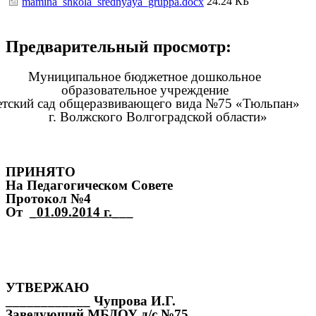
24.24 КБ
mamina_shkola_srednyaya_gruppa.docx
Предварительный просмотр:
Муниципальное бюджетное дошкольное
образовательное учреждение
етский сад общеразвивающего вида №75 «Тюльпан»
г. Волжского Волгоградской области»
ПРИНЯТО
На Педагогическом Совете
Протокол №4
От _
01.09.2014 г.
___
УТВЕРЖАЮ
____________ Чупрова И.Г.
Заведующий МБДОУ д/с №75