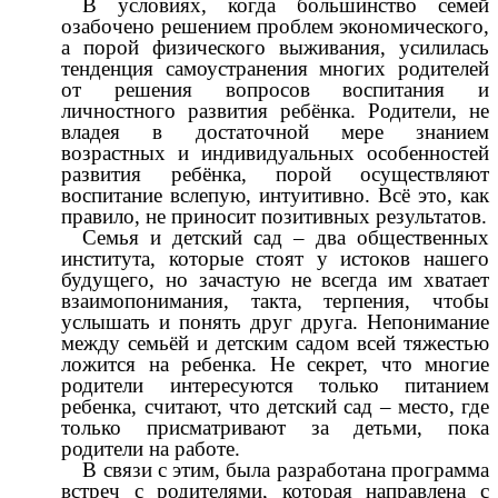
В условиях, когда большинство семей
озабочено решением проблем экономического,
а порой физического выживания, усилилась
тенденция самоустранения многих родителей
от решения вопросов воспитания и
личностного развития ребёнка. Родители, не
владея в достаточной мере знанием
возрастных и индивидуальных особенностей
развития ребёнка, порой осуществляют
воспитание вслепую, интуитивно. Всё это, как
правило, не приносит позитивных результатов.
Семья и детский сад – два общественных
института, которые стоят у истоков нашего
будущего, но зачастую не всегда им хватает
взаимопонимания, такта, терпения, чтобы
услышать и понять друг друга. Непонимание
между семьёй и детским садом всей тяжестью
ложится на ребенка. Не секрет, что многие
родители интересуются только питанием
ребенка, считают, что детский сад – место, где
только присматривают за детьми, пока
родители на работе.
В связи с этим, была разработана программа
встреч с родителями, которая направлена с