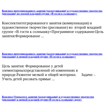
Конспект интегрированного занятия (коммуникация) и художественное творчество
(рисование) во второй младшей группе «В гости к солнышку»
Конспектинтегрированного занятия (коммуникация) и
художественное творчество (рисование) во второй младшей
группе «В гости к солнышку»Программное содержание:Цель
занятия:Формирование ...
Конспект интегрированного занятия (коммуникация) и художественное творчество
(рисование) в первой младшей группе «В гости к солнышку»
Цель занятия: Формирование у детей
элементарныхпредставлений об изменениях в
природе.Развитие мелкой и общей моторики. Задачи: -
Учить детей рисовать прямые ...
Конспект Открытого занятия (коммуникация) и художественное творчество
(рисование) в первой младшей группе«В гости к солнышку идем»