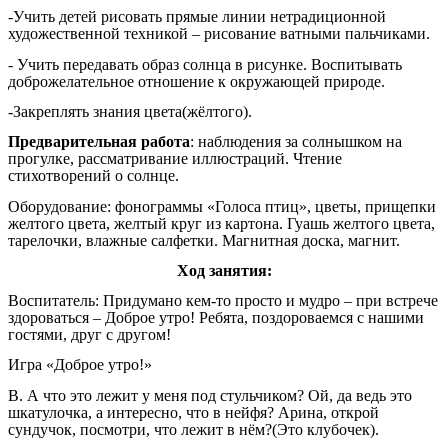
-Учить детей рисовать прямые линии нетрадиционной
художественной техникой – рисование ватными пальчиками.
- Учить передавать образ солнца в рисунке. Воспитывать
доброжелательное отношение к окружающей природе.
-Закреплять знания цвета(жёлтого).
Предварительная работа
: наблюдения за солнышком на
прогулке, рассматривание иллюстраций. Чтение
стихотворений о солнце.
Оборудование: фонограммы «Голоса птиц», цветы, прищепки
желтого цвета, желтый круг из картона. Гуашь желтого цвета,
тарелочки, влажные салфетки. Магнитная доска, магнит.
Ход занятия:
Воспитатель: Придумано кем-то просто и мудро – при встрече
здороваться – Доброе утро! Ребята, поздороваемся с нашими
гостями, друг с другом!
Игра «Доброе утро!»
В. А что это лежит у меня под стульчиком? Ой, да ведь это
шкатулочка, а интересно, что в нейфя? Арина, открой
сундучок, посмотри, что лежит в нём?(Это клубочек).