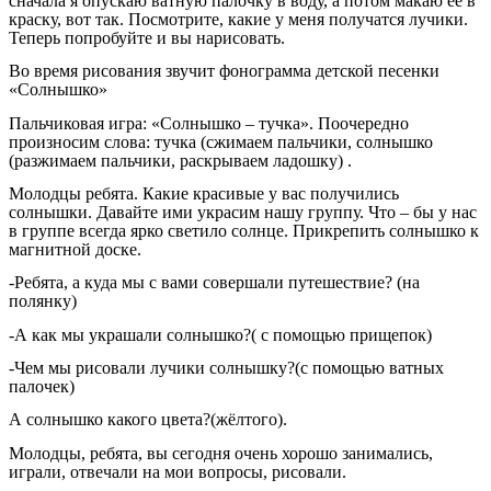
сначала я опускаю ватную палочку в воду, а потом макаю ее в
краску, вот так. Посмотрите, какие у меня получатся лучики.
Теперь попробуйте и вы нарисовать.
Во время рисования звучит фонограмма детской песенки
«Солнышко»
Пальчиковая игра: «Солнышко – тучка». Поочередно
произносим слова: тучка (сжимаем пальчики, солнышко
(разжимаем пальчики, раскрываем ладошку) .
Молодцы ребята. Какие красивые у вас получились
солнышки. Давайте ими украсим нашу группу. Что – бы у нас
в группе всегда ярко светило солнце. Прикрепить солнышко к
магнитной доске.
-Ребята, а куда мы с вами совершали путешествие? (на
полянку)
-А как мы украшали солнышко?( с помощью прищепок)
-Чем мы рисовали лучики солнышку?(с помощью ватных
палочек)
А солнышко какого цвета?(жёлтого).
Молодцы, ребята, вы сегодня очень хорошо занимались,
играли, отвечали на мои вопросы, рисовали.