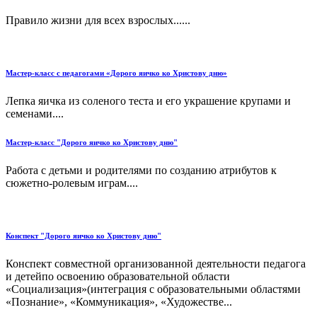
Правило жизни для всех взрослых......
Мастер-класс с педагогами «Дорого яичко ко Христову дню»
Лепка яичка из соленого теста и его украшение крупами и
семенами....
Мастер-класс "Дорого яичко ко Христову дню"
Работа с детьми и родителями по созданию атрибутов к
сюжетно-ролевым играм....
Конспект "Дорого яичко ко Христову дню"
Конспект совместной организованной деятельности педагога
и детейпо освоению образовательной области
«Социализация»(интеграция с образовательными областями
«Познание», «Коммуникация», «Художестве...