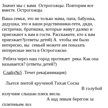
Значит мы с вами Острогожцы. Повторим все
вместе. Острогожцы
.
Ваша семья, это не только
мама, папа, бабушка,
дедушка, это и ваши родственники-тети, дяди,
сестрички, братишки, которые живут далеко и
приезжают к вам в гости. Расскажите, кто к вам
приезжает?(ответы детей) А чтобы им было
интересно, вы семьей можете им показать
интересные места в Острогожске.
Ребята через наш город протекает река. Как она
называется? (ответы детей?)
Слайд№5
.Течет река(анимация)
Льется лентой крученой Тихая Сосна
В голубой
излучине слышан плеск весла.
А над левым берегом за
сплетеньем лоз