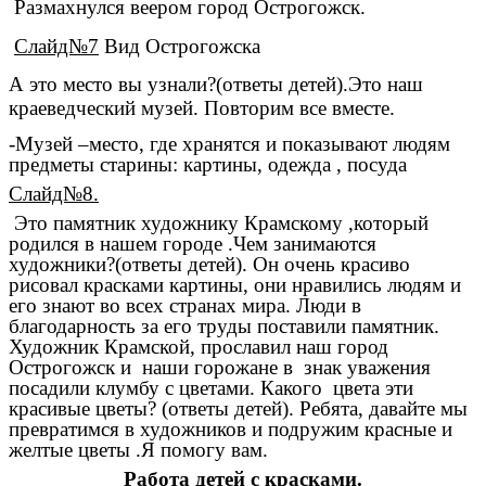
Размахнулся веером город Острогожск.
Слайд№7
Вид Острогожска
А это место вы узнали?(ответы детей).Это наш
краеведческий музей. Повторим все вместе.
-Музей –место, где хранятся и показывают людям
предметы старины: картины, одежда , посуда
Слайд№8.
Это памятник художнику Крамскому ,который
родился в нашем городе .Чем занимаются
художники?(ответы детей). Он очень красиво
рисовал красками картины, они нравились людям и
его знают во всех странах мира. Люди в
благодарность за его труды поставили памятник.
Художник Крамской, прославил наш город
Острогожск и наши горожане в знак уважения
посадили клумбу с цветами. Какого цвета эти
красивые цветы? (ответы детей). Ребята, давайте мы
превратимся в художников и подружим красные и
желтые цветы .Я помогу вам.
Работа детей с красками.