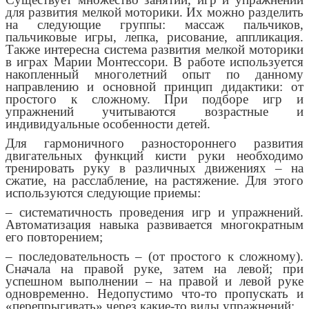
для развития мелкой моторики. Их можно разделить
на следующие группы: массаж пальчиков,
пальчиковые игры, лепка, рисование, аппликация.
Также интересна система развития мелкой моторики
в играх Марии Монтессори. В работе используется
накопленный многолетний опыт по данному
направлению и основной принцип дидактики: от
простого к сложному. При подборе игр и
упражнений учитываются возрастные и
индивидуальные особенности детей.
Для гармоничного разностороннего развития
двигательных функций кисти руки необходимо
тренировать руку в различных движениях – на
сжатие, на расслабление, на растяжение. Для этого
используются следующие приемы:
– систематичность проведения игр и упражнений.
Автоматизация навыка развивается многократным
его повторением;
– последовательность – (от простого к сложному).
Сначала на правой руке, затем на левой; при
успешном выполнении – на правой и левой руке
одновременно. Недопустимо что-то пропускать и
«перепрыгивать» через какие-то виды упражнений;