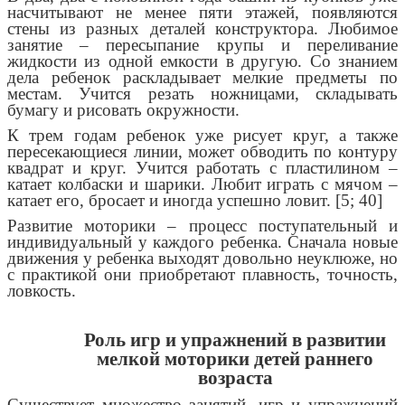
насчитывают не менее пяти этажей, появляются
стены из разных деталей конструктора. Любимое
занятие – пересыпание крупы и переливание
жидкости из одной емкости в другую. Со знанием
дела ребенок раскладывает мелкие предметы по
местам. Учится резать ножницами, складывать
бумагу и рисовать окружности.
К трем годам ребенок уже рисует круг, а также
пересекающиеся линии, может обводить по контуру
квадрат и круг. Учится работать с пластилином –
катает колбаски и шарики. Любит играть с мячом –
катает его, бросает и иногда успешно ловит. [5; 40]
Развитие моторики – процесс поступательный и
индивидуальный у каждого ребенка. Сначала новые
движения у ребенка выходят довольно неуклюже, но
с практикой они приобретают плавность, точность,
ловкость.
Роль игр и упражнений в развитии
мелкой моторики детей раннего
возраста
Существует множество занятий, игр и упражнений