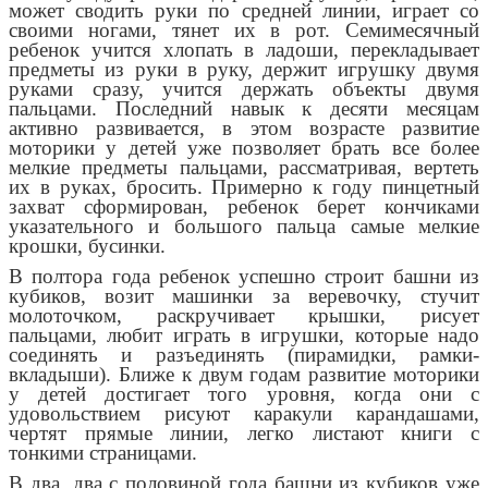
может сводить руки по средней линии, играет со
своими ногами, тянет их в рот. Семимесячный
ребенок учится хлопать в ладоши, перекладывает
предметы из руки в руку, держит игрушку двумя
руками сразу, учится держать объекты двумя
пальцами. Последний навык к десяти месяцам
активно развивается, в этом возрасте развитие
моторики у детей уже позволяет брать все более
мелкие предметы пальцами, рассматривая, вертеть
их в руках, бросить. Примерно к году пинцетный
захват сформирован, ребенок берет кончиками
указательного и большого пальца самые мелкие
крошки, бусинки.
В полтора года ребенок успешно строит башни из
кубиков, возит машинки за веревочку, стучит
молоточком, раскручивает крышки, рисует
пальцами, любит играть в игрушки, которые надо
соединять и разъединять (пирамидки, рамки-
вкладыши). Ближе к двум годам развитие моторики
у детей достигает того уровня, когда они с
удовольствием рисуют каракули карандашами,
чертят прямые линии, легко листают книги с
тонкими страницами.
В два, два с половиной года башни из кубиков уже