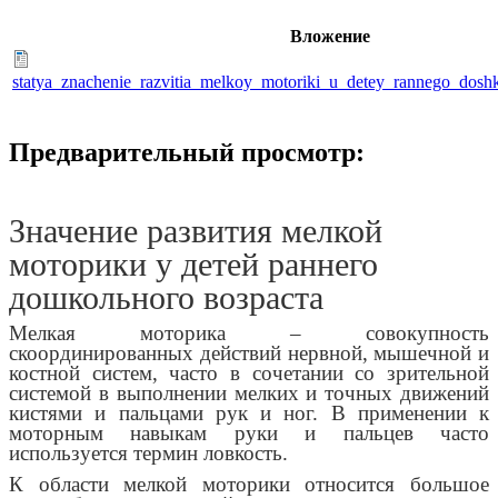
Вложение
statya_znachenie_razvitia_melkoy_motoriki_u_detey_rannego_dosh
Предварительный просмотр:
Значение развития мелкой
моторики у детей раннего
дошкольного возраста
Мелкая моторика – совокупность
скоординированных действий нервной, мышечной и
костной систем, часто в сочетании со зрительной
системой в выполнении мелких и точных движений
кистями и пальцами рук и ног. В применении к
моторным навыкам руки и пальцев часто
используется термин ловкость.
К области мелкой моторики относится большое