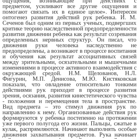
ощущения, возникающие при действиях с
предметом, усиливают все другие ощущения и
помогают связать их в единое целое». Интересен
онтогенез развития действий рук ребенка. И. М.
Сеченов был одним из первых ученых, подвергших
критике теорию наследственной предопределенности
развития движении ребенка как результат созревания
определенных нервных структур. Он писал, что
движения руки человека наследственно не
предопределены, а возникают в процессе воспитания
и обучения как результат ассоциативных связей
между зрительными, осязательными и мышечными
изменениями в процессе активного взаимодействия с
окружающей средой. Н.М. Щелованов, Н.Л.
Фигурин, М.П. Денисова, М.Ю. Кистяковская
показали, что овладение относительно тонкими
действиями рук приходит в процессе развития
зрения, осязания, развития кинестетического чувства
- положения и перемещения тела в пространстве.
Вид предмета – это стимул движения рук по
направлению к нему. Организованные действия рук
формируются у ребенка постепенно на протяжении
уже первого полугода его жизни. Пальцы, сжатые в
кулак, распрямляются. Начинают выполнять особые
движения захватывания предметов. Рука начинает