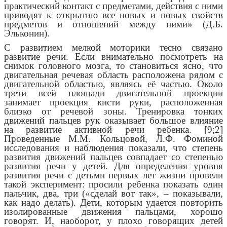
практический контакт с предметами, действия с ними
приводят к открытию все новых и новых свойств
предметов и отношений между ними» (Д.Б.
Эльконин).
С развитием мелкой моторики тесно связано
развитие речи. Если внимательно посмотреть на
снимок головного мозга, то становиться ясно, что
двигательная речевая область расположена рядом с
двигательной областью, являясь её частью. Около
трети всей площади двигательной проекции
занимает проекция кисти руки, расположенная
близко от речевой зоны. Тренировка тонких
движений пальцев рук оказывает большое влияние
на развитие активной речи ребенка. [9;2]
Проведенные М.М. Кольцовой, Л.Ф. Фоминой
исследования и наблюдения показали, что степень
развития движений пальцев совпадает со степенью
развития речи у детей. Для определения уровня
развития речи с детьми первых лет жизни провели
такой эксперимент: просили ребенка показать один
пальчик, два, три («сделай вот так», – показывали,
как надо делать). Дети, которым удается повторить
изолированные движения пальцами, хорошо
говорят. И, наоборот, у плохо говорящих детей