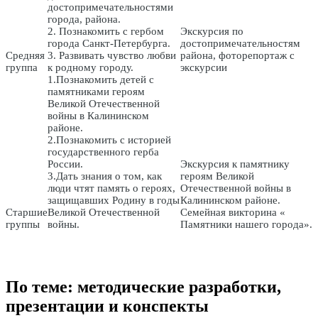
достопримечательностями
города, района.
2. Познакомить с гербом
Экскурсия по
города Санкт-Петербурга.
достопримечательностям
Средняя
3. Развивать чувство любви
района, фоторепортаж с
группа
к родному городу.
экскурсии
1.Познакомить детей с
памятниками героям
Великой Отечественной
войны в Калининском
районе.
2.Познакомить с историей
государственного герба
России.
Экскурсия к памятнику
3.Дать знания о том, как
героям Великой
люди чтят память о героях,
Отечественной войны в
защищавших Родину в годы
Калининском районе.
Старшие
Великой Отечественной
Семейная викторина «
группы
войны.
Памятники нашего города».
По теме: методические разработки,
презентации и конспекты