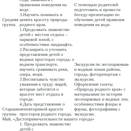
правилами поведения на
С помощью родителей
воде.
подготовить и провести
3.Научить понимать и
беседу-презентацию по
Средняя
ценить красоту природы
обучению детей правилам
группа
родного края.
поведения на воде.
1.Продолжать знакомство
детей с местом отдыха –
парковой зоной, с
особенностями ландшафта.
2.Расширить и уточнить
представления детей о
водных просторах города, о
водном транспорте,
Экскурсия по лесопарковым
научить сравнивать реки,
и водным зонам района,
озера, моря.
города, фоторепортаж с
3.Воспитывать чувство
экскурсии.
уважения к труду людей,
Оформление газеты
которые заботятся о
«Природа родного края» с
красоте мест отдыха в
материалами по истории
городе.
лесопарковых и водных зон,
4.Дать представление о
особенностями флоры и
Старшие
неповторимой красоте
фауны, фотографиями с
группы
просторов родного города.
экскурсии.
Май, «Достопримечательности нашего города»
1. Продолжать знакомство
детей с