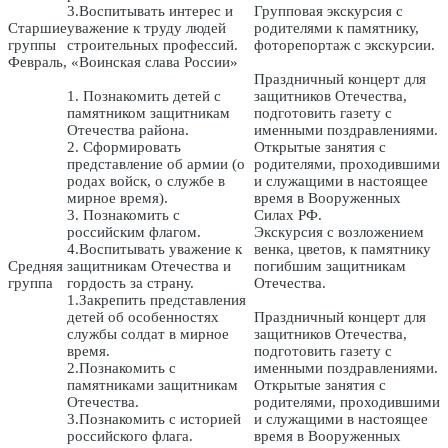
3.Воспитывать интерес и
Групповая экскурсия с
Старшие
уважение к труду людей
родителями к памятнику,
группы
строительных профессий.
фоторепортаж с экскурсии.
Февраль, «Воинская слава России»
Праздничный концерт для
1. Познакомить детей с
защитников Отечества,
памятником защитникам
подготовить газету с
Отечества района.
именными поздравлениями.
2. Сформировать
Открытые занятия с
представление об армии (о
родителями, проходившими
родах войск, о службе в
и служащими в настоящее
мирное время).
время в Вооруженных
3. Познакомить с
Силах РФ.
российским флагом.
Экскурсия с возложением
4.Воспитывать уважение к
венка, цветов, к памятнику
Средняя
защитникам Отечества и
погибшим защитникам
группа
гордость за страну.
Отечества.
1.Закрепить представления
детей об особенностях
Праздничный концерт для
службы солдат в мирное
защитников Отечества,
время.
подготовить газету с
2.Познакомить с
именными поздравлениями.
памятниками защитникам
Открытые занятия с
Отечества.
родителями, проходившими
3.Познакомить с историей
и служащими в настоящее
российского флага.
время в Вооруженных