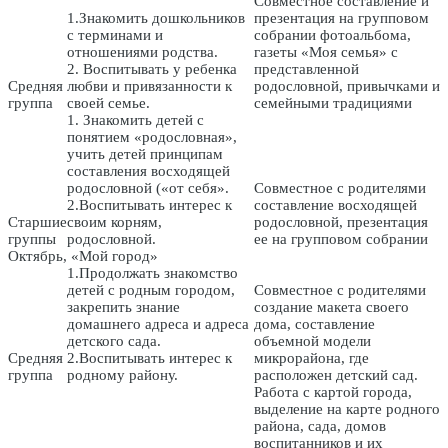
Совместное составление и
1.Знакомить дошкольников
презентация на групповом
с терминами и
собрании фотоальбома,
отношениями родства.
газеты «Моя семья» с
2. Воспитывать у ребенка
представленной
Средняя
любви и привязанности к
родословной, привычками и
группа
своей семье.
семейными традициями
1. Знакомить детей с
понятием «родословная»,
учить детей принципам
составления восходящей
родословной («от себя».
Совместное с родителями
2.Воспитывать интерес к
составление восходящей
Старшие
своим корням,
родословной, презентация
группы
родословной.
ее на групповом собрании
Октябрь, «Мой город»
1.Продолжать знакомство
детей с родным городом,
Совместное с родителями
закрепить знание
создание макета своего
домашнего адреса и адреса
дома, составление
детского сада.
объемной модели
Средняя
2.Воспитывать интерес к
микрорайона, где
группа
родному району.
расположен детский сад.
Работа с картой города,
выделение на карте родного
района, сада, домов
воспитанников и их