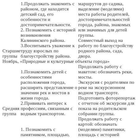
1.Продолжать знакомить с
маршрутов до садика,
районом, где находится
выделение (моделями)
детский сад, его
места работы родителей,
особенности и
достопримечательностей
достопримечательности.
города, района, знакомых
2. Познакомить с историей
или значимых для детей
возникновения
группы.
Калининского района.
Совместный выход на
3.Воспитывать уважение к
работу по благоустройству
Старшие
труду взрослых по
родного района, сада,
группы
благоустройству района.
двора.
Ноябрь, «Природные и культурные объекты города»
Продолжать работу с
1.Познакомить детей с
макетом: обозначить реки,
особенностями
мосты.
расположения города,
Экскурсия с родителями по
расширить представление о
реке на экскурсионном
значении рек и мостов в
водном транспорте.
жизни города.
Подготовить фоторепортаж
2.Прививать интерес к
с отчетом об экскурсии для
Средняя
профессиям, связанным с
показа на родительском
группа
водным транспортом.
собрании группы.
Продолжать работу с
картой: обозначать
1. Познакомить с
(моделями) памятники,
памятником, площадью,
площадь с историей