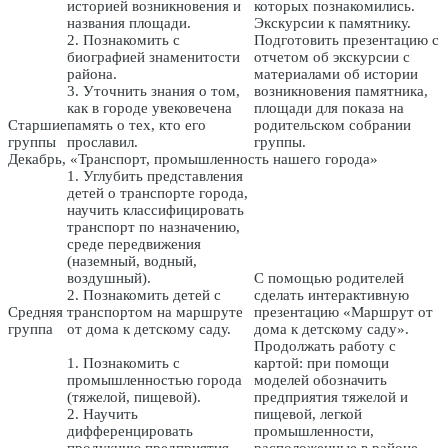
историей возникновения и
которых познакомились.
названия площади.
Экскурсии к памятнику.
2. Познакомить с
Подготовить презентацию с
биографией знаменитости
отчетом об экскурсии с
района.
материалами об истории
3. Уточнить знания о том,
возникновения памятника,
как в городе увековечена
площади для показа на
Старшие
память о тех, кто его
родительском собрании
группы
прославил.
группы.
Декабрь, «Транспорт, промышленность нашего города»
1. Углубить представления
детей о транспорте города,
научить классифицировать
транспорт по назначению,
среде передвижения
(наземный, водный,
воздушный).
С помощью родителей
2. Познакомить детей с
сделать интерактивную
Средняя
транспортом на маршруте
презентацию «Маршрут от
группа
от дома к детскому саду.
дома к детскому саду».
Продолжать работу с
1. Познакомить с
картой: при помощи
промышленностью города
моделей обозначить
(тяжелой, пищевой).
предприятия тяжелой и
2. Научить
пищевой, легкой
дифференцировать
промышленности,
продукцию предприятия
расположенные в районе,