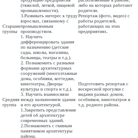
(тяжелой, легкой, пищевой
либо на которых работают
промышленности).
родители.
3.Развивать интерес к труду
Репортаж (фото, видео) с
взрослых, связанному с
работы родителей,
Старшие
промышленным
работающих на этих
группы
производством.
предприятиях.
1. Научить
дифференцировать здания
по назначению (детские
сады, школы, магазины,
больницы, театры и т.д.).
2. Познакомить с разными
формами архитектурных
сооружений (многоэтажные
дома, особняки, коттеджи,
кинотеатры, Дворцы
Подготовить репортаж с
культуры и спорта и т.д.).
воскресной прогулки с
3. Научить взаимосвязи
видами разных домов,
Средняя
между назначением здания
особняков, кинотеатров и
группа
и его архитектурой.
т.д. родного района.
1.Закрепить представления
детей об архитектуре
современных зданий.
2.Познакомить с главным
памятником архитектуры
района.