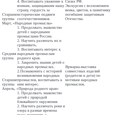
4. Воспитывать уважение к
Силах РФ.
воинам, защищавшим нашу
Экскурсия с возложением
страну, гордость за
венка, цветов, к памятнику
Старшие
исторические подвиги
погибшим защитникам
группы
соотечественников.
Отечества.
Март, «Народные промыслы»
1. Продолжать знакомство
детей с народными
промыслами России.
2. Научить различать их и
сравнивать.
3. Воспитывать интерес к
Средняя
народным промыслам
группа
родного края.
1. Закрепить знания детей о
народных промыслах.
Ярмарка-выставка
2.Познакомить с историей
совместных изделий
возникновения народных
(родители и дети) по
Старшие
промыслов, воспитывать к
мотивам народных
группы
ним интерес.
промыслов.
Апрель, «Природа родного края»
1. Продолжать знакомство
детей с природой
ближайшего окружения.
2. Научить различать реки и
озера в разные времена
года; знакомить с