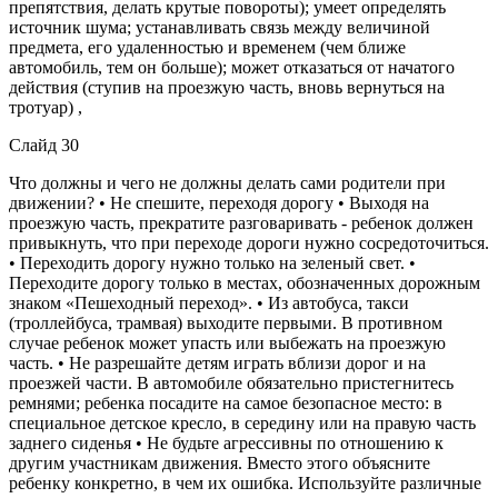
препятствия, делать крутые повороты); умеет определять
источник шума; устанавливать связь между величиной
предмета, его удаленностью и временем (чем ближе
автомобиль, тем он больше); может отказаться от начатого
действия (ступив на проезжую часть, вновь вернуться на
тротуар) ,
Слайд 30
Что должны и чего не должны делать сами родители при
движении? • Не спешите, переходя дорогу • Выходя на
проезжую часть, прекратите разговаривать - ребенок должен
привыкнуть, что при переходе дороги нужно сосредоточиться.
• Переходить дорогу нужно только на зеленый свет. •
Переходите дорогу только в местах, обозначенных дорожным
знаком «Пешеходный переход». • Из автобуса, такси
(троллейбуса, трамвая) выходите первыми. В противном
случае ребенок может упасть или выбежать на проезжую
часть. • Не разрешайте детям играть вблизи дорог и на
проезжей части. В автомобиле обязательно пристегнитесь
ремнями; ребенка посадите на самое безопасное место: в
специальное детское кресло, в середину или на правую часть
заднего сиденья • Не будьте агрессивны по отношению к
другим участникам движения. Вместо этого объясните
ребенку конкретно, в чем их ошибка. Используйте различные