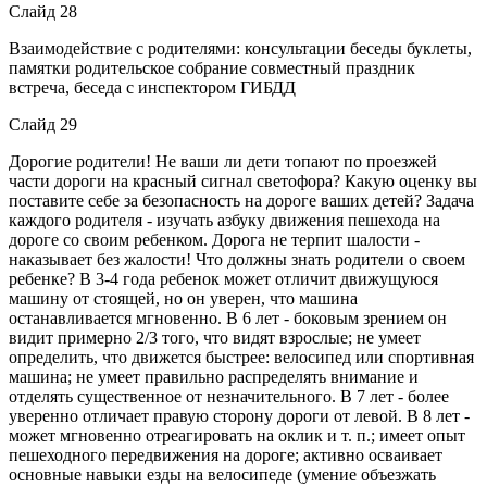
Слайд 28
Взаимодействие с родителями: консультации беседы буклеты,
памятки родительское собрание совместный праздник
встреча, беседа с инспектором ГИБДД
Слайд 29
Дорогие родители! Не ваши ли дети топают по проезжей
части дороги на красный сигнал светофора? Какую оценку вы
поставите себе за безопасность на дороге ваших детей? Задача
каждого родителя - изучать азбуку движения пешехода на
дороге со своим ребенком. Дорога не терпит шалости -
наказывает без жалости! Что должны знать родители о своем
ребенке? В 3-4 года ребенок может отличит движущуюся
машину от стоящей, но он уверен, что машина
останавливается мгновенно. В 6 лет - боковым зрением он
видит примерно 2/3 того, что видят взрослые; не умеет
определить, что движется быстрее: велосипед или спортивная
машина; не умеет правильно распределять внимание и
отделять существенное от незначительного. В 7 лет - более
уверенно отличает правую сторону дороги от левой. В 8 лет -
может мгновенно отреагировать на оклик и т. п.; имеет опыт
пешеходного передвижения на дороге; активно осваивает
основные навыки езды на велосипеде (умение объезжать