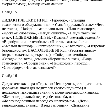
скорая помощь, милицейская машина.
Слайд 15
ДИДАКТИЧЕСКИЕ ИГРЫ: «Теремок», «Станция
технического обслуживания», «Угадай дорожный знак» «Чего
не стало», «Набери номер правильно», «Наш транспорт»,
«Доскажи словечко», «Найди ошибку», «Найди такой же
знак». ПОДВИЖНЫЕ ИГРЫ: «Красный, желтый, зеленый»,
«Воробушки и автомобиль», «Цветные автомобили»,
«Умелый пешеход», «Регулировщик», «Автобусы», «Островок
безопасности». НАСТОЛЬНЫЕ ИГРЫ: «Расставь знаки»
(игры с макетом перекрестка), «Собери автомобиль»,
«Загадочное лото», домино «Дорожные знаки», «Виды
транспорта», «Собери знак», «Пешеходный переход»,
«Светофор», «Что мы означаем?»
Слайд 16
Дидактическая игра «Теремок» Цель : учить детей различать
дорожные знаки для водителей (велосипедистов) и
пешеходов; закреплять знания о предупреждающих знаках:
«Железнодорожный переезд без шлагбаума»,
«Железнодорожный переезд со шлагбаумом», «Дети»,
запрещающих знаках: «Въезд запрещен», «Движение