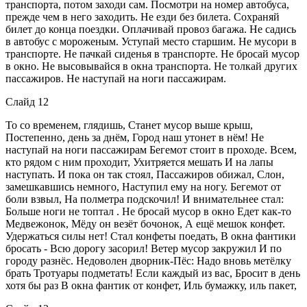
транспорта, потом заходи сам. Посмотри на номер автобуса,
прежде чем в него заходить. Не езди без билета. Сохраняй
билет до конца поездки. Оплачивай провоз багажа. He садись
в автобус с мороженым. Уступай место старшим. Не мусори в
транспорте. He пачкай сиденья в транспорте. Не бросай мусор
в окно. Не высовывайся в окна транспорта. He толкай других
пассажиров. He наступай на ноги пассажирам.
Слайд 12
То со временем, глядишь, Станет мусор выше крыш,
Постепенно, день за днём, Город наш утонет в нём! He
наступай на ноги пассажирам Бегемот стоит в проходе. Всем,
кто рядом с ним проходит, Ухитряется мешать И на лапы
наступать. И пока он так стоял, Пассажиров обижал, Слон,
замешкавшись немного, Наступил ему на ногу. Бегемот от
боли взвыл, На полметра подскочил! И внимательнее стал:
Больше ноги не топтал . Не бросай мусор в окно Едет как-то
Медвежонок, Мёду он везёт бочонок, А ещё мешок конфет.
Удержаться силы нет! Стал конфеты поедать, В окна фантики
бросать - Всю дорогу засорил! Ветер мусор закружил И по
городу разнёс. Недоволен дворник-Пёс: Надо вновь метёлку
брать Тротуары подметать! Если каждый из вас, Бросит в день
хотя бы раз В окна фантик от конфет, Иль бумажку, иль пакет,