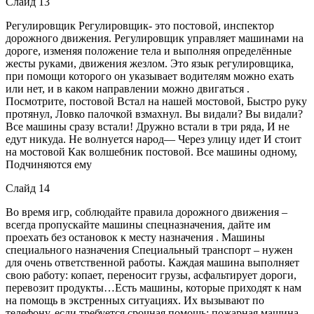
Слайд 13
Регулировщик Регулировщик- это постовой, инспектор
дорожного движения. Регулировщик управляет машинами на
дороге, изменяя положение тела и выполняя определённые
жесты руками, движения жезлом. Это язык регулировщика,
при помощи которого он указывает водителям можно ехать
или нет, и в каком направлении можно двигаться .
Посмотрите, постовой Встал на нашей мостовой, Быстро руку
протянул, Ловко палочкой взмахнул. Вы видали? Вы видали?
Все машины сразу встали! Дружно встали в три ряда, И не
едут никуда. Не волнуется народ— Через улицу идет И стоит
на мостовой Как волшебник постовой. Все машины одному,
Подчиняются ему
Слайд 14
Во время игр, соблюдайте правила дорожного движения –
всегда пропускайте машины спецназначения, дайте им
проехать без остановок к месту назначения . Машины
специального назначения Специальный транспорт – нужен
для очень ответственной работы. Каждая машина выполняет
свою работу: копает, переносит грузы, асфальтирует дороги,
перевозит продукты…Есть машины, которые приходят к нам
на помощь в экстренных ситуациях. Их вызывают по
телефону, если требуется срочная помощь: пожарная машина,