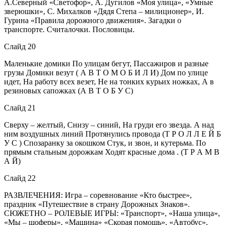
А.Северный «Светофор», А. Дугилов «Моя улица», «Умные
зверюшки», С. Михалков «Дядя Степа – милиционер», И.
Гурина «Правила дорожного движения». Загадки о
транспорте. Считалочки. Пословицы.
Слайд 20
Маленькие домики По улицам бегут, Пассажиров и разные
грузы Домики везут ( А В Т О М О Б И Л И) Дом по улице
идет, На работу всех везет, Не на тонких курьих ножках, А в
резиновых сапожках (А В Т О Б У С)
Слайд 21
Сверху – желтый, Снизу – синий, На груди его звезда. А над
ним воздушных линий Протянулись провода (Т Р О Л Л Е Й Б
У С ) Спозаранку за окошком Стук, и звон, и кутерьма. По
прямым стальным дорожкам Ходят красные дома . (Т Р А М В
А Й)
Слайд 22
РАЗВЛЕЧЕНИЯ: Игра – соревнование «Кто быстрее»,
праздник «Путешествие в страну Дорожных Знаков».
СЮЖЕТНО – РОЛЕВЫЕ ИГРЫ: «Транспорт», «Наша улица»,
«Мы – шоферы», «Машина» «Скорая помощь», «Автобус»,