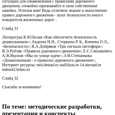
ситуации для ознакомления с правилами дорожного
движения, спокойно признавайте и свои собственные
ошибки. Успехов вам! Ведь отличное знание и выполнение
правил дорожного движения - залог безопасности юного
покорителя жизненных дорог .
Слайд 31
Литература К.Ю.Белая «Как обеспечить безопасность
дошкольников»; Авдеева Н.Н., Стеркина Р. Б., Князева О.Л.,
«Безопасность»; В.А.Добряков «Три сигнала светофора»;
В.Э.Рубляк «Правила дорожного движения»; Е.С.Смушкевич,
А.Я.Якупов «Мы по улице идем»; Э.Я.Степанкова
«Дошкольникам - о правилах дорожного движения»;
Интернет ресурсы: moi-detsad.ru sad16yas.ru 14.stavsad.ru
mdou42.beluo.ru
Слайд 32
Спасибо за внимание!
По теме: методические разработки,
презентации и конспекты