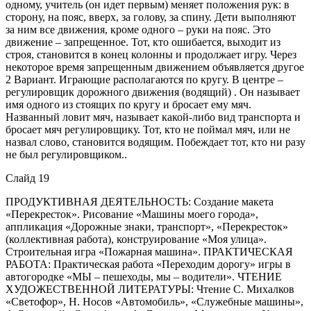
одному, учитель (он идет первым) меняет положения рук: в
сторону, на пояс, вверх, за голову, за спину. Дети выполняют
за ним все движения, кроме одного – руки на пояс. Это
движение – запрещенное. Тот, кто ошибается, выходит из
строя, становится в конец колонны и продолжает игру. Через
некоторое время запрещенным движением объявляется другое
2 Вариант. Играющие располагаются по кругу. В центре –
регулировщик дорожного движения (водящий) . Он называет
имя одного из стоящих по кругу и бросает ему мяч.
Названный ловит мяч, называет какой-либо вид транспорта и
бросает мяч регулировщику. Тот, кто не поймал мяч, или не
назвал слово, становится водящим. Побеждает тот, кто ни разу
не был регулировщиком..
Слайд 19
ПРОДУКТИВНАЯ ДЕЯТЕЛЬНОСТЬ: Создание макета
«Перекресток». Рисование «Машины моего города»,
аппликация «Дорожные знаки, транспорт», «Перекресток»
(коллективная работа), конструирование «Моя улица».
Строительная игра «Пожарная машина». ПРАКТИЧЕСКАЯ
РАБОТА: Практическая работа «Переходим дорогу» игры в
автогородке «МЫ – пешеходы, мы – водители». ЧТЕНИЕ
ХУДОЖЕСТВЕННОЙ ЛИТЕРАТУРЫ: Чтение С. Михалков
«Светофор», Н. Носов «Автомобиль», «Служебные машины»,