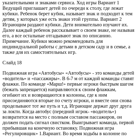
указательными и знаками сервиса. Ход игры Вариант 1
Ведущий приглашает детей по очереди к столу, где лежат
кубики. Ребенок берет кубик, называет знак и подходит к тем
детям, у которых уже есть знаки этой группы. Вариант 2
Играющим раздают кубики. Дети внимательно изучают их.
Далее каждый ребенок рассказывает о своем знаке, не называя
его, а все остальные отгадывают знак по описанию.
Примечание. Кубики можно рекомендовать для
индивидуальной работы с детьми в детском саду и в семье, а
также для их самостоятельных игр.
Слайд 18
Подвижная игра «Автобусы» «Автобусы» - это команды детей
«водитель» и «пассажиры». В 6-7 м от каждой команды ставят
флажки. По команде «Марш!» первые игроки быстрым шагом
(бежать запрещается) направляются к своим флажкам,
огибают их и возвращаются в колонны, где к ним
присоединяются вторые по счету игроки, и вместе они снова
проделывают тот же путь и т.д. Играющие держат друг друга
за локти. Когда автобус (передний игрок- «водитель»)
возвратится на место с полным составом пассажиров, он
должен подать сигнал свистком. Выигрывает команда, первой
прибывшая на конечную остановку. Подвижная игра
«Регулировщик» 1.Вариант. Во время ходьбы в колонне по