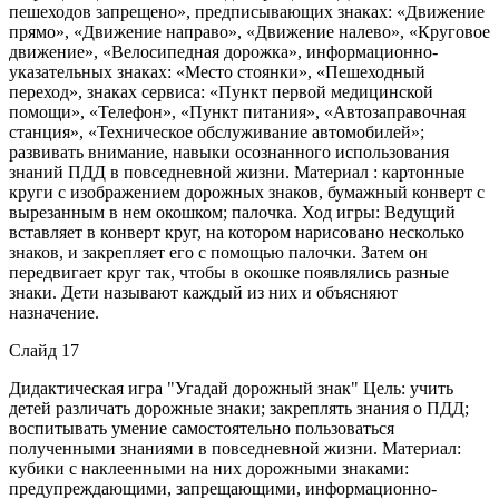
пешеходов запрещено», предписывающих знаках: «Движение
прямо», «Движение направо», «Движение налево», «Круговое
движение», «Велосипедная дорожка», информационно-
указательных знаках: «Место стоянки», «Пешеходный
переход», знаках сервиса: «Пункт первой медицинской
помощи», «Телефон», «Пункт питания», «Автозаправочная
станция», «Техническое обслуживание автомобилей»;
развивать внимание, навыки осознанного использования
знаний ПДД в повседневной жизни. Материал : картонные
круги с изображением дорожных знаков, бумажный конверт с
вырезанным в нем окошком; палочка. Ход игры: Ведущий
вставляет в конверт круг, на котором нарисовано несколько
знаков, и закрепляет его с помощью палочки. Затем он
передвигает круг так, чтобы в окошке появлялись разные
знаки. Дети называют каждый из них и объясняют
назначение.
Слайд 17
Дидактическая игра "Угадай дорожный знак" Цель: учить
детей различать дорожные знаки; закреплять знания о ПДД;
воспитывать умение самостоятельно пользоваться
полученными знаниями в повседневной жизни. Материал:
кубики с наклеенными на них дорожными знаками:
предупреждающими, запрещающими, информационно-