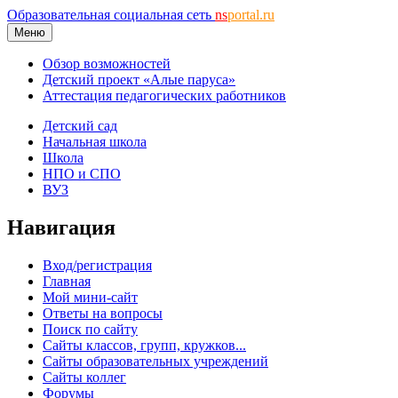
Образовательная социальная сеть
ns
portal.ru
Меню
Обзор возможностей
Детский проект «Алые паруса»
Аттестация педагогических работников
Детский сад
Начальная школа
Школа
НПО и СПО
ВУЗ
Навигация
Вход/регистрация
Главная
Мой мини-сайт
Ответы на вопросы
Поиск по сайту
Сайты классов, групп, кружков...
Сайты образовательных учреждений
Сайты коллег
Форумы