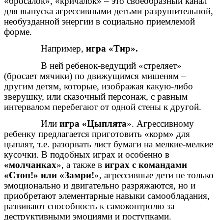
«бросалок», «кричалок» – это своеобразный канал
для выпуска агрессивными детьми разрушительной,
необузданной энергии в социально приемлемой
форме.
Например,
игра «Тир».
В ней ребенок-ведущий «стреляет»
(бросает мячики) по движущимся мишеням –
другим детям, которые, изображая какую-либо
зверушку, или сказочный персонаж, с равным
интервалом перебегают от одной стены к другой.
Или
игра «Цыплята
». Агрессивному
ребенку предлагается приготовить «корм» для
цыплят, т.е. разорвать лист бумаги на мелкие-мелкие
кусочки. В подобных играх и особенно в
«молчанках
», а также в
играх с командами
«Стоп!» или «Замри!
», агрессивные дети не только
эмоционально и двигательно разряжаются, но и
приобретают элементарные навыки самообладания,
развивают способность к самоконтролю за
деструктивными эмоциями и поступками.