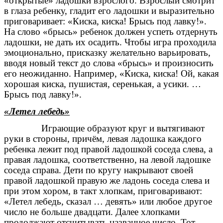
«открытые» ладошки взрослого. Взрослый смотрит
в глаза ребенку, гладит его ладошки и выразительно
приговаривает: «Киска, киска! Брысь под лавку!».
На слово «брысь» ребенок должен успеть отдернуть
ладошки, не дать их осадить. Чтобы игра проходила
эмоционально, присказку желательно варьировать,
вводя новый текст до слова «брысь» и произносить
его неожиданно. Например, «Киска, киска! Ой, какая
хорошая киска, пушистая, серенькая, а усики. …
Брысь под лавку!».
«Летел лебедь»
Играющие образуют круг и вытягивают
руки в стороны, причём, левая ладошка каждого
ребенка лежит под правой ладошкой соседа слева, а
правая ладошка, соответственно, на левой ладошке
соседа справа. Дети по кругу накрывают своей
правой ладошкой правую же ладонь соседа слева и
при этом хором, в такт хлопкам, приговаривают:
«Летел лебедь, сказал … девять» или любое другое
число не больше двадцати. Далее хлопками
продолжают отсчитывать названное число. Тот