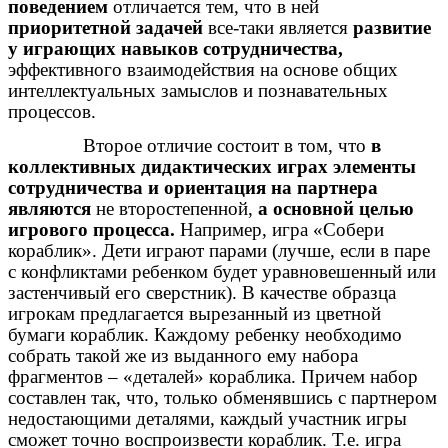
поведением
отличается тем, что в ней
приоритетной задачей
все-таки является
развитие
у играющих навыков сотрудничества,
эффективного взаимодействия на основе общих
интеллектуальных замыслов и познавательных
процессов.
Второе отличие состоит в том, что
в
коллективных дидактических играх элементы
сотрудничества и ориентация на партнера
являются
не второстепенной,
а основной целью
игрового процесса.
Например, игра «Собери
кораблик». Дети играют парами (лучше, если в паре
с конфликтами ребенком будет уравновешенный или
застенчивый его сверстник). В качестве образца
игрокам предлагается вырезанный из цветной
бумаги кораблик. Каждому ребенку необходимо
собрать такой же из выданного ему набора
фрагментов – «деталей» кораблика. Причем набор
составлен так, что, только обменявшись с партнером
недостающими деталями, каждый участник игры
сможет точно воспроизвести кораблик. Т.е. игра