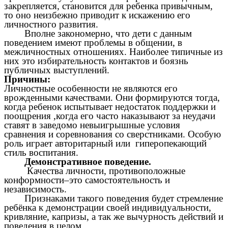
закрепляется, становится для ребенка привычным,
то оно неизбежно приводит к искажению его
личностного развития.
Вполне закономерно, что дети с данным
поведением имеют проблемы в общении, в
межличностных отношениях. Наиболее типичные из
них это избирательность контактов и боязнь
публичных выступлений.
Причины:
Личностные особенности не являются его
врожденными качествами. Они формируются тогда,
когда ребенок испытывает недостаток поддержки и
поощрения ,когда его часто наказывают за неудачи
ставят в заведомо невыигрышные условия
сравнения и соревнования со сверстниками. Особую
роль играет авторитарный или гиперопекающий
стиль воспитания.
Демонстративное поведение.
Качества личности, противоположные
конформности–это самостоятельность и
независимость.
Признаками такого поведения будет стремление
ребёнка к демонстрации своей индивидуальности,
кривляние, капризы, а так же вычурность действий и
поведения в целом.