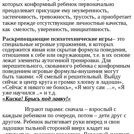
которых конформный ребенок первоначально
преодолевает присущие ему неуверенность,
застенчивость, тревожность, трусость, а приобретает
также прежде отсутствующие личностные качества,
как смелость, уверенность, инициативность.
Раскрепощающие психотехнические игры
– это
специальные игровые упражнения, в которых
содержится явная или скрытая формула поведения,
отношения к себе или окружающим, т.е. в их основе
лежат элементы аутогенной тренировки. Для
нерешительного, скованного ребенка с конформным
поведением игровые формулы-внушения могут
быть такими: «Я смелый и решительный. Выйду
сейчас в центр круга и громко хлопну в ладоши»,
«Сейчас я никого не боюсь», «Я могу сам …», «Я
уже научился ..» и т.д.
«Киска! Брысь под лавку!»
Играют парами: сначала – взрослый с
каждым ребенком по очереди, потом – дети друг с
другом. Ребенок вытягивает руки вперед и свои
ладошки тыльной стороной вверх кладет на