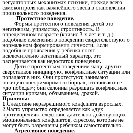
регуляторных механизмах психики, прежде всего
самоконтроля как важнейшего звена в становлении
произвольного поведения.
Протестное поведение.
Формы протестного поведения детей это
негативизм, упрямство, строптивость. В
определенном возрасте (кризис 3-х лет и т. д.)
подобные изменения в поведении свидетельствуют о
нормальном формировании личности. Если
подобные проявления у ребенка носят
исключительно негативный характер, это
расценивается как недостаток поведения.
Дети с протестным поведением чаще других
сверстников инициируют конфликтные ситуации или
попадают в них. Они протестуют, занимают
позицию «непримиримого борца», отстаивают её
«до победы»; они склонны разрешать конфликтные
ситуации криками, обзыванием, дракой.
Причины:
1
.Следствие неразрешимого конфликта взрослых.
2.Часто упрямство определяется как «дух
противоречия», следствие длительно действующих
эмоциональных конфликтов, стрессов, которые не
могут быть разрешены ребенком самостоятельно.
Агрессивное поведение.