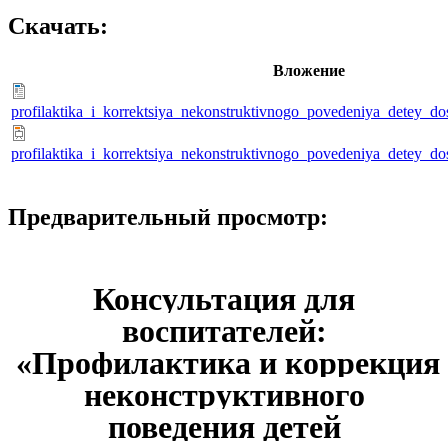
Скачать:
Вложение
profilaktika_i_korrektsiya_nekonstruktivnogo_povedeniya_detey_d
profilaktika_i_korrektsiya_nekonstruktivnogo_povedeniya_detey_do
Предварительный просмотр:
Консультация для
воспитателей:
«Профилактика и коррекция
неконструктивного
поведения детей