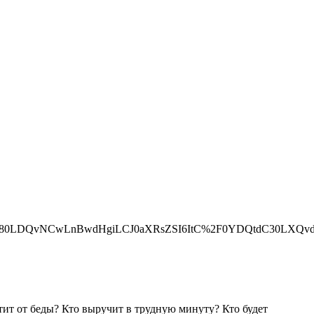
80LDQvNCwLnBwdHgiLCJ0aXRsZSI6ItC%2F0YDQtdC30LXQvdG
тит от беды? Кто выручит в трудную минуту? Кто будет