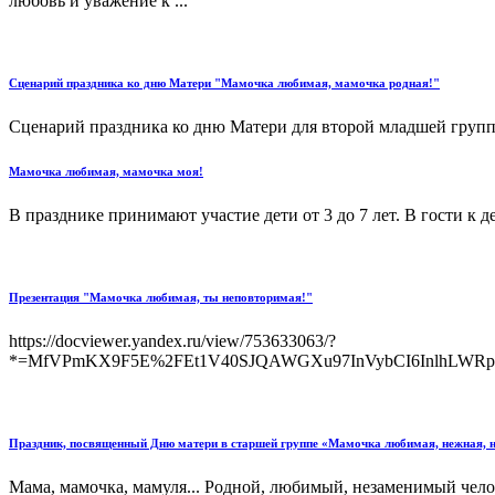
любовь и уважение к ...
Сценарий праздника ко дню Матери "Мамочка любимая, мамочка родная!"
Сценарий праздника ко дню Матери для второй младшей группы
Мамочка любимая, мамочка моя!
В празднике принимают участие дети от 3 до 7 лет. В гости к д
Презентация "Мамочка любимая, ты неповторимая!"
https://docviewer.yandex.ru/view/753633063/?
*=MfVPmKX9F5E%2FEt1V40SJQAWGXu97InVybCI6InlhLWRp
Праздник, посвященный Дню матери в старшей группе «Мамочка любимая, нежная, 
Мама, мамочка, мамуля... Родной, любимый, незаменимый челов