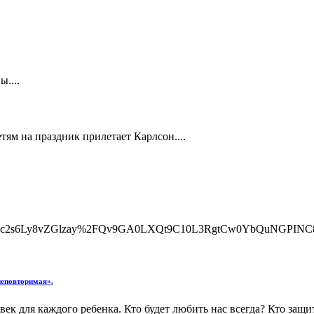
....
етям на праздник прилетает Карлсон....
c2s6Ly8vZGlzay%2FQv9GA0LXQt9C10L3RgtCw0YbQuNGPINC
неповторимая».
ек для каждого ребенка. Кто будет любить нас всегда? Кто защи