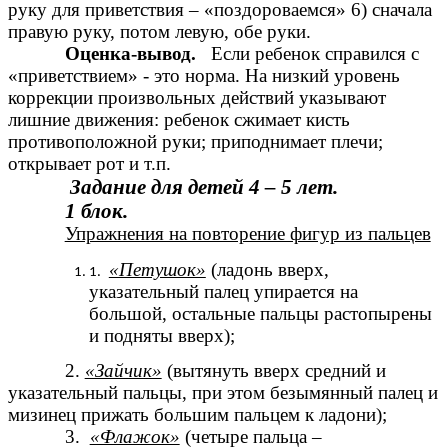
руку для приветствия – «поздороваемся» 6) сначала
правую руку, потом левую, обе руки.
Оценка-вывод.
Если ребенок справился с
«приветствием» - это норма. На низкий уровень
коррекции произвольных действий указывают
лишние движения: ребенок сжимает кисть
противоположной руки; приподнимает плечи;
открывает рот и т.п.
Задание для детей 4 – 5 лет.
1 блок.
Упражнения на повторение фигур из пальцев
«Петушок»
(ладонь вверх,
указательный палец упирается на
большой, остальные пальцы растопырены
и подняты вверх);
2.
«Зайчик»
(вытянуть вверх средний и
указательный пальцы, при этом безымянный палец и
мизинец прижать большим пальцем к ладони);
3.
«Флажок»
(четыре пальца –