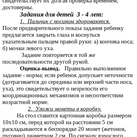
свидетельствует их долгая проверка временем,
достоверны.
Задания для детей 3 - 4 лет:
1. Пальчик с носиком здороваются.
После предварительного показа задания ребенку
предлагается закрыть глаза и коснуться
указательным пальцем правой руки: а) кончика носа;
б) мочки левого уха.
Задание повторяется в той же
последовательности другой рукой.
Оценка-вывод.
Правильно выполненное
задание - норма; если ребенок допускает неточности
(дотрагивается до середины или верхней части носа,
уха), это свидетельствует о незрелости его
координационных механизмов и несоответствии
возрастной норме.
.
2. Уложи монеты в коробку.
На стол ставится картонная коробка размером
10x10 см, перед которой на расстоянии 5 см
раскладываются в беспорядке 20 монет (жетонов,
пуговиц) диаметром 2 см. По сигналу взрослого