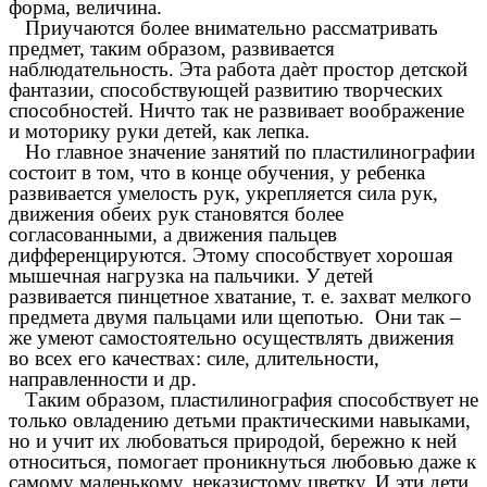
форма, величина.
Приучаются более внимательно рассматривать
предмет, таким образом, развивается
наблюдательность. Эта работа даѐт простор детской
фантазии, способствующей развитию творческих
способностей. Ничто так не развивает воображение
и моторику руки детей, как лепка.
Но главное значение занятий по пластилинографии
состоит в том, что в конце обучения, у ребенка
развивается умелость рук, укрепляется сила рук,
движения обеих рук становятся более
согласованными, а движения пальцев
дифференцируются. Этому способствует хорошая
мышечная нагрузка на пальчики. У детей
развивается пинцетное хватание, т. е. захват мелкого
предмета двумя пальцами или щепотью. Они так –
же умеют самостоятельно осуществлять движения
во всех его качествах: силе, длительности,
направленности и др.
Таким образом, пластилинография способствует не
только овладению детьми практическими навыками,
но и учит их любоваться природой, бережно к ней
относиться, помогает проникнуться любовью даже к
самому маленькому, неказистому цветку. И эти дети