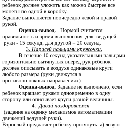
ребенок должен уложить как можно быстрее все
монеты по одной в коробку.
Задание выполняется поочередно левой и правой
рукой.
Оценка-вывод
. Нормой считается
правильность и время выполнения: для ведущей
руки - 15 секунд, для другой – 20 секунд.
3.
Нарисуй пальцами кружочки.
В течение 10 секунд указательными пальцами
горизонтально вытянутых вперед рук ребенок
должен описывать в воздухе одинаковые круги
любого размера (руки движутся в
противоположных направлениях).
Оценка-вывод.
Задание не выполнено, если
ребенок вращает руками одновременно в одну
сторону или описывает круги разной величины.
4.
4.
Давай поздороваемся
(задание на оценку механизмов автоматизации
движений ведущей руки).
Взрослый предлагает ребенку протянуть: а) левую