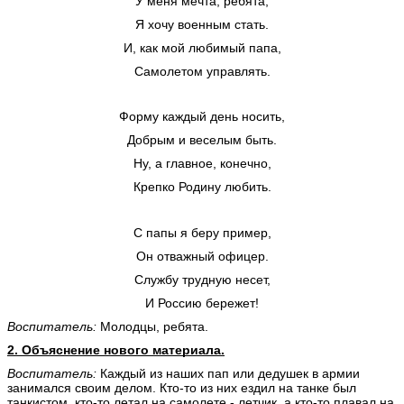
У меня мечта, ребята,
Я хочу военным стать.
И, как мой любимый папа,
Самолетом управлять.
Форму каждый день носить,
Добрым и веселым быть.
Ну, а главное, конечно,
Крепко Родину любить.
С папы я беру пример,
Он отважный офицер.
Службу трудную несет,
И Россию бережет!
Воспитатель:
Молодцы, ребята.
2. Объяснение нового материала.
Воспитатель:
Каждый из наших пап или дедушек в армии
занимался своим делом. Кто-то из них ездил на танке был
танкистом, кто-то летал на самолете - летчик, а кто-то плавал на